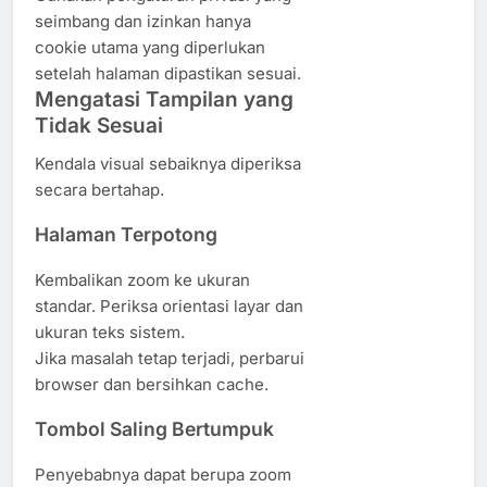
seimbang dan izinkan hanya
cookie utama yang diperlukan
setelah halaman dipastikan sesuai.
Mengatasi Tampilan yang
Tidak Sesuai
Kendala visual sebaiknya diperiksa
secara bertahap.
Halaman Terpotong
Kembalikan zoom ke ukuran
standar. Periksa orientasi layar dan
ukuran teks sistem.
Jika masalah tetap terjadi, perbarui
browser dan bersihkan cache.
Tombol Saling Bertumpuk
Penyebabnya dapat berupa zoom