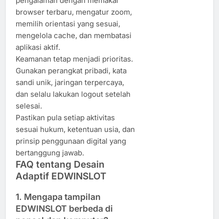
pengalaman dengan memakai
browser terbaru, mengatur zoom,
memilih orientasi yang sesuai,
mengelola cache, dan membatasi
aplikasi aktif.
Keamanan tetap menjadi prioritas.
Gunakan perangkat pribadi, kata
sandi unik, jaringan terpercaya,
dan selalu lakukan logout setelah
selesai.
Pastikan pula setiap aktivitas
sesuai hukum, ketentuan usia, dan
prinsip penggunaan digital yang
bertanggung jawab.
FAQ tentang Desain
Adaptif EDWINSLOT
1. Mengapa tampilan
EDWINSLOT berbeda di