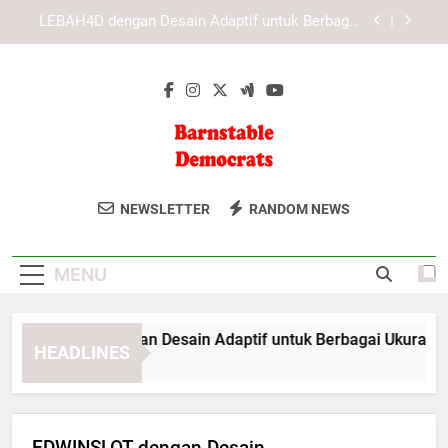
Skip
Cara Menjaga Pengalaman Akses EDWINSLOT
to
Tetap Stabil dan Nyaman
content
Cara Menjaga Pengalaman Akses LEBAH4D
Tetap Stabil dan Nyaman
EDWINSLOT dengan Desain Adaptif untuk
Berbagai Ukuran Layar secara Aman
LEBAH4D dengan Desain Adaptif untuk Berbagai
Ukuran Layar
Barnstable
Dapatkan Berita Dan Informasi Politik
Cara Menjaga Pengalaman Akses EDWINSLOT
NEWSLETTER
RANDOM NEWS
Tetap Stabil dan Nyaman
Democrats
Dari Barnstable Democrats. Untuk
Cara Menjaga Pengalaman Akses LEBAH4D
Partisipasi Politik Yang Lebih Baik.
Tetap Stabil dan Nyaman
MENU
WINSLOT dengan Desain Adaptif untuk Berbagai Ukuran Laya
HEADLINES
Week Ago
EDWINSLOT dengan Desain