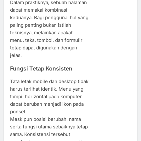
Dalam praktiknya, sebuah halaman
dapat memakai kombinasi
keduanya. Bagi pengguna, hal yang
paling penting bukan istilah
teknisnya, melainkan apakah
menu, teks, tombol, dan formulir
tetap dapat digunakan dengan
jelas.
Fungsi Tetap Konsisten
Tata letak mobile dan desktop tidak
harus terlihat identik. Menu yang
tampil horizontal pada komputer
dapat berubah menjadi ikon pada
ponsel.
Meskipun posisi berubah, nama
serta fungsi utama sebaiknya tetap
sama. Konsistensi tersebut