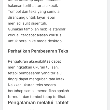
halaman terlihat terlalu kecil.
Tombol dan teks yang semula
dirancang untuk layar lebar
menjadi sulit disentuh.
Gunakan tampilan mobile standar
kecuali terdapat alasan khusus
untuk beralih ke mode desktop.
Perhatikan Pembesaran Teks
Pengaturan aksesibilitas dapat
meningkatkan ukuran tulisan,
tetapi pembesaran yang terlalu
tinggi dapat mengubah tata letak.
Naikkan ukuran teks secara
bertahap sambil memeriksa apakah
formulir dan tombol tetap terlihat.
Pengalaman melalui Tablet