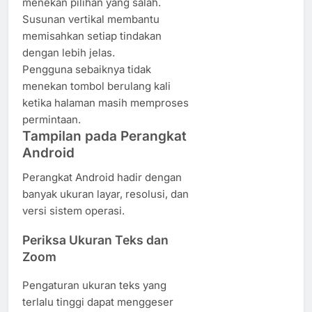
menekan pilihan yang salah.
Susunan vertikal membantu
memisahkan setiap tindakan
dengan lebih jelas.
Pengguna sebaiknya tidak
menekan tombol berulang kali
ketika halaman masih memproses
permintaan.
Tampilan pada Perangkat
Android
Perangkat Android hadir dengan
banyak ukuran layar, resolusi, dan
versi sistem operasi.
Periksa Ukuran Teks dan
Zoom
Pengaturan ukuran teks yang
terlalu tinggi dapat menggeser