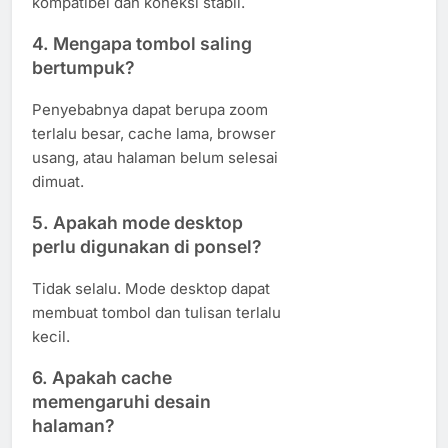
kompatibel dan koneksi stabil.
4. Mengapa tombol saling
bertumpuk?
Penyebabnya dapat berupa zoom
terlalu besar, cache lama, browser
usang, atau halaman belum selesai
dimuat.
5. Apakah mode desktop
perlu digunakan di ponsel?
Tidak selalu. Mode desktop dapat
membuat tombol dan tulisan terlalu
kecil.
6. Apakah cache
memengaruhi desain
halaman?