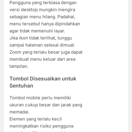
Pengguna yang terbiasa dengan
versi desktop mungkin mengira
sebagian menu hilang. Padahal,
menu tersebut hanya dipindahkan
agar tidak memenuhi layar.
Jika ikon tidak terlihat, tunggu
sampai halaman selesai dimuat.
Zoom yang terlalu besar juga dapat
membuat menu keluar dari area
tampilan.
Tombol Disesuaikan untuk
Sentuhan
Tombol mobile perlu memiliki
ukuran cukup besar dan jarak yang
memadai.
Elemen yang terlalu kecil
meningkatkan risiko pengguna