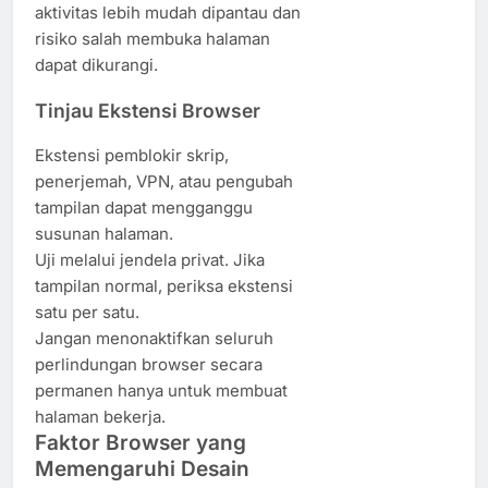
aktivitas lebih mudah dipantau dan
risiko salah membuka halaman
dapat dikurangi.
Tinjau Ekstensi Browser
Ekstensi pemblokir skrip,
penerjemah, VPN, atau pengubah
tampilan dapat mengganggu
susunan halaman.
Uji melalui jendela privat. Jika
tampilan normal, periksa ekstensi
satu per satu.
Jangan menonaktifkan seluruh
perlindungan browser secara
permanen hanya untuk membuat
halaman bekerja.
Faktor Browser yang
Memengaruhi Desain