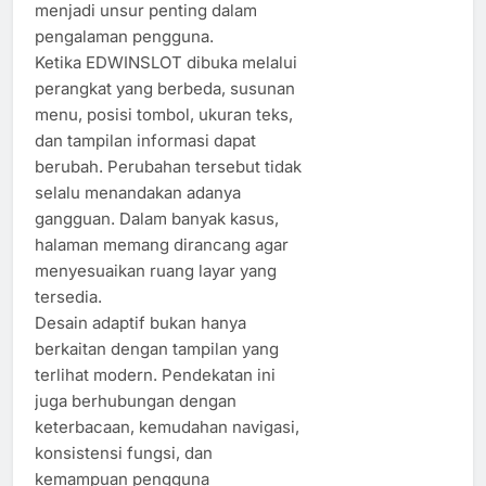
menjadi unsur penting dalam
pengalaman pengguna.
Ketika EDWINSLOT dibuka melalui
perangkat yang berbeda, susunan
menu, posisi tombol, ukuran teks,
dan tampilan informasi dapat
berubah. Perubahan tersebut tidak
selalu menandakan adanya
gangguan. Dalam banyak kasus,
halaman memang dirancang agar
menyesuaikan ruang layar yang
tersedia.
Desain adaptif bukan hanya
berkaitan dengan tampilan yang
terlihat modern. Pendekatan ini
juga berhubungan dengan
keterbacaan, kemudahan navigasi,
konsistensi fungsi, dan
kemampuan pengguna