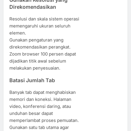
Direkomendasikan
Resolusi dan skala sistem operasi
memengaruhi ukuran seluruh
elemen.
Gunakan pengaturan yang
direkomendasikan perangkat.
Zoom browser 100 persen dapat
dijadikan titik awal sebelum
melakukan penyesuaian.
Batasi Jumlah Tab
Banyak tab dapat menghabiskan
memori dan koneksi. Halaman
video, konferensi daring, atau
unduhan besar dapat
memperlambat proses pemuatan.
Gunakan satu tab utama agar