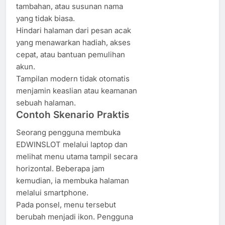
tambahan, atau susunan nama
yang tidak biasa.
Hindari halaman dari pesan acak
yang menawarkan hadiah, akses
cepat, atau bantuan pemulihan
akun.
Tampilan modern tidak otomatis
menjamin keaslian atau keamanan
sebuah halaman.
Contoh Skenario Praktis
Seorang pengguna membuka
EDWINSLOT melalui laptop dan
melihat menu utama tampil secara
horizontal. Beberapa jam
kemudian, ia membuka halaman
melalui smartphone.
Pada ponsel, menu tersebut
berubah menjadi ikon. Pengguna