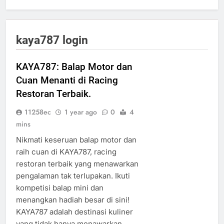
kaya787 login
KAYA787: Balap Motor dan
Cuan Menanti di Racing
Restoran Terbaik.
11258ec
1 year ago
0
4
mins
Nikmati keseruan balap motor dan
raih cuan di KAYA787, racing
restoran terbaik yang menawarkan
pengalaman tak terlupakan. Ikuti
kompetisi balap mini dan
menangkan hadiah besar di sini!
KAYA787 adalah destinasi kuliner
yang tidak hanya menawarkan