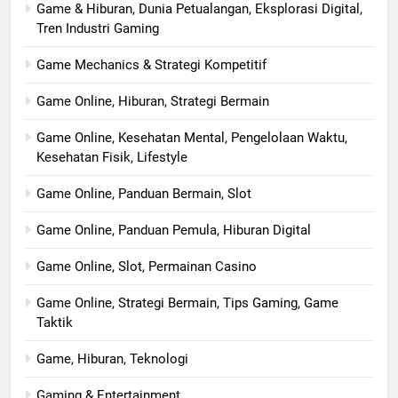
Game & Hiburan, Dunia Petualangan, Eksplorasi Digital,
Tren Industri Gaming
Game Mechanics & Strategi Kompetitif
Game Online, Hiburan, Strategi Bermain
Game Online, Kesehatan Mental, Pengelolaan Waktu,
Kesehatan Fisik, Lifestyle
Game Online, Panduan Bermain, Slot
Game Online, Panduan Pemula, Hiburan Digital
Game Online, Slot, Permainan Casino
Game Online, Strategi Bermain, Tips Gaming, Game
Taktik
Game, Hiburan, Teknologi
Gaming & Entertainment