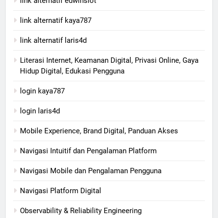
link alternatif edwinslot
link alternatif kaya787
link alternatif laris4d
Literasi Internet, Keamanan Digital, Privasi Online, Gaya
Hidup Digital, Edukasi Pengguna
login kaya787
login laris4d
Mobile Experience, Brand Digital, Panduan Akses
Navigasi Intuitif dan Pengalaman Platform
Navigasi Mobile dan Pengalaman Pengguna
Navigasi Platform Digital
Observability & Reliability Engineering