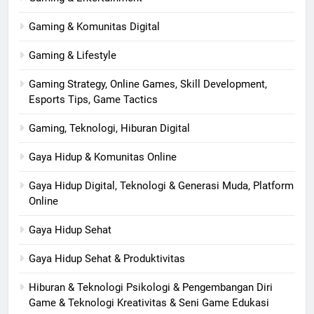
Gaming & Komunitas Digital
Gaming & Lifestyle
Gaming Strategy, Online Games, Skill Development,
Esports Tips, Game Tactics
Gaming, Teknologi, Hiburan Digital
Gaya Hidup & Komunitas Online
Gaya Hidup Digital, Teknologi & Generasi Muda, Platform
Online
Gaya Hidup Sehat
Gaya Hidup Sehat & Produktivitas
Hiburan & Teknologi Psikologi & Pengembangan Diri
Game & Teknologi Kreativitas & Seni Game Edukasi