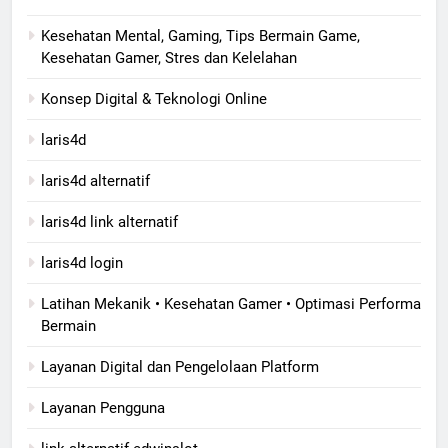
Kesehatan Mental, Gaming, Tips Bermain Game,
Kesehatan Gamer, Stres dan Kelelahan
Konsep Digital & Teknologi Online
laris4d
laris4d alternatif
laris4d link alternatif
laris4d login
Latihan Mekanik • Kesehatan Gamer • Optimasi Performa
Bermain
Layanan Digital dan Pengelolaan Platform
Layanan Pengguna