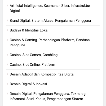
Artificial Intelligence, Keamanan Siber, Infrastruktur
Digital
Brand Digital, Sistem Akses, Pengalaman Pengguna
Budaya & Identitas Lokal
Casino & Gaming, Perbandingan Platform, Panduan
Pengguna
Casino, Slot Games, Gambling
Casino, Slot Online, Platform
Desain Adaptif dan Kompatibilitas Digital
Desain Digital & Inovasi
Desain Digital, Pengalaman Pengguna, Teknologi
Informasi, Studi Kasus, Pengembangan Sistem