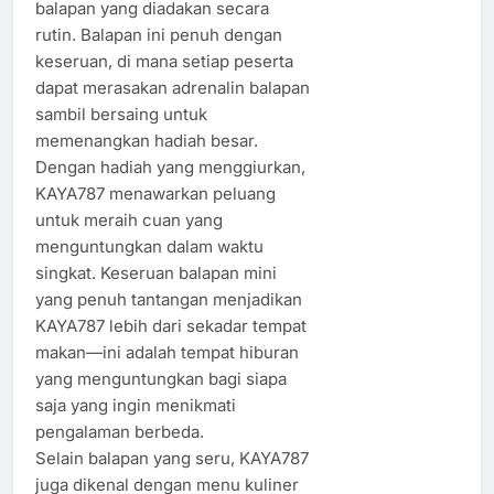
balapan yang diadakan secara
rutin. Balapan ini penuh dengan
keseruan, di mana setiap peserta
dapat merasakan adrenalin balapan
sambil bersaing untuk
memenangkan hadiah besar.
Dengan hadiah yang menggiurkan,
KAYA787 menawarkan peluang
untuk meraih cuan yang
menguntungkan dalam waktu
singkat. Keseruan balapan mini
yang penuh tantangan menjadikan
KAYA787 lebih dari sekadar tempat
makan—ini adalah tempat hiburan
yang menguntungkan bagi siapa
saja yang ingin menikmati
pengalaman berbeda.
Selain balapan yang seru, KAYA787
juga dikenal dengan menu kuliner