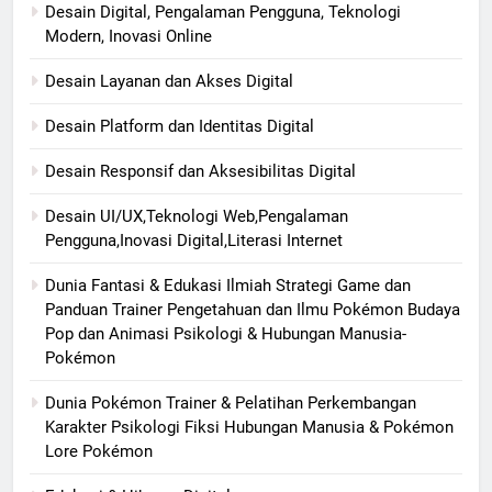
Desain Digital, Pengalaman Pengguna, Teknologi
Modern, Inovasi Online
Desain Layanan dan Akses Digital
Desain Platform dan Identitas Digital
Desain Responsif dan Aksesibilitas Digital
Desain UI/UX,Teknologi Web,Pengalaman
Pengguna,Inovasi Digital,Literasi Internet
Dunia Fantasi & Edukasi Ilmiah Strategi Game dan
Panduan Trainer Pengetahuan dan Ilmu Pokémon Budaya
Pop dan Animasi Psikologi & Hubungan Manusia-
Pokémon
Dunia Pokémon Trainer & Pelatihan Perkembangan
Karakter Psikologi Fiksi Hubungan Manusia & Pokémon
Lore Pokémon