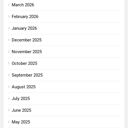
March 2026
February 2026
January 2026
December 2025
November 2025
October 2025
September 2025
August 2025
July 2025
June 2025
May 2025