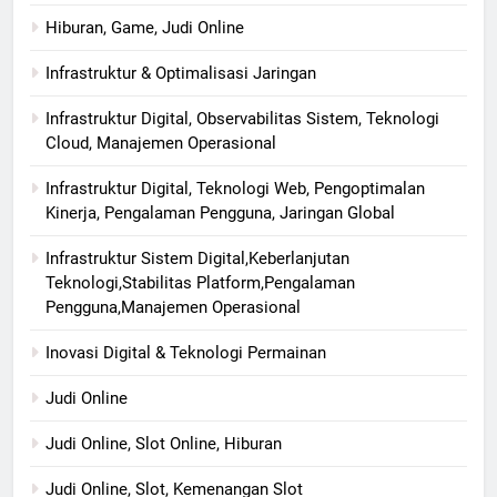
Hiburan, Game, Judi Online
Infrastruktur & Optimalisasi Jaringan
Infrastruktur Digital, Observabilitas Sistem, Teknologi
Cloud, Manajemen Operasional
Infrastruktur Digital, Teknologi Web, Pengoptimalan
Kinerja, Pengalaman Pengguna, Jaringan Global
Infrastruktur Sistem Digital,Keberlanjutan
Teknologi,Stabilitas Platform,Pengalaman
Pengguna,Manajemen Operasional
Inovasi Digital & Teknologi Permainan
Judi Online
Judi Online, Slot Online, Hiburan
Judi Online, Slot, Kemenangan Slot