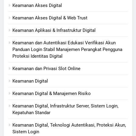
Keamanan Akses Digital
Keamanan Akses Digital & Web Trust
Keamanan Aplikasi & Infrastruktur Digital
Keamanan dan Autentikasi Edukasi Verifikasi Akun
Panduan Login Stabil Manajemen Perangkat Pengguna
Proteksi Identitas Digital
Keamanan dan Privasi Slot Online
Keamanan Digital
Keamanan Digital & Manajemen Risiko
Keamanan Digital, Infrastruktur Server, Sistem Login,
Kepatuhan Standar
Keamanan Digital, Teknologi Autentikasi, Proteksi Akun,
Sistem Login