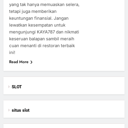
yang tak hanya memuaskan selera,
tetapi juga memberikan
keuntungan finansial. Jangan
lewatkan kesempatan untuk
mengunjungi KAYA787 dan nikmati
keseruan balapan sambil meraih
cuan menanti di restoran terbaik
ini!
Read More
SLOT
situs slot