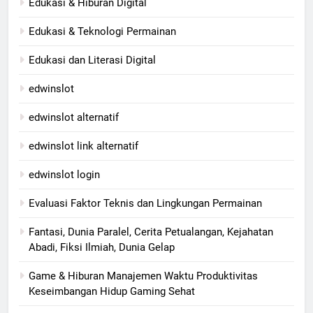
Edukasi & Hiburan Digital
Edukasi & Teknologi Permainan
Edukasi dan Literasi Digital
edwinslot
edwinslot alternatif
edwinslot link alternatif
edwinslot login
Evaluasi Faktor Teknis dan Lingkungan Permainan
Fantasi, Dunia Paralel, Cerita Petualangan, Kejahatan
Abadi, Fiksi Ilmiah, Dunia Gelap
Game & Hiburan Manajemen Waktu Produktivitas
Keseimbangan Hidup Gaming Sehat