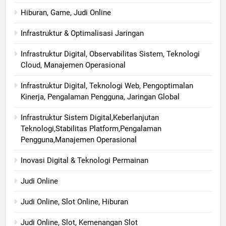
Hiburan, Game, Judi Online
Infrastruktur & Optimalisasi Jaringan
Infrastruktur Digital, Observabilitas Sistem, Teknologi
Cloud, Manajemen Operasional
Infrastruktur Digital, Teknologi Web, Pengoptimalan
Kinerja, Pengalaman Pengguna, Jaringan Global
Infrastruktur Sistem Digital,Keberlanjutan
Teknologi,Stabilitas Platform,Pengalaman
Pengguna,Manajemen Operasional
Inovasi Digital & Teknologi Permainan
Judi Online
Judi Online, Slot Online, Hiburan
Judi Online, Slot, Kemenangan Slot