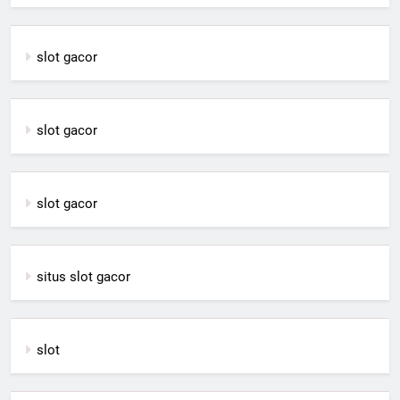
slot gacor
slot gacor
slot gacor
situs slot gacor
slot