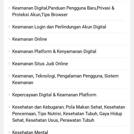
Keamanan Digital,Panduan Pengguna Baru,Privasi &
Proteksi Akun,Tips Browser
Keamanan Login dan Perlindungan Akun Digital
Keamanan Online
Keamanan Platform & Kenyamanan Digital
Keamanan Situs Judi Online
Keamanan, Teknologi, Pengalaman Pengguna, Sistem
Keamanan
Kepercayaan Digital & Keamanan Platform
Kesehatan dan Kebugaran, Pola Makan Sehat, Kesehatan
Pencernaan, Tips Nutrisi, Kesehatan Tubuh, Gaya Hidup
Sehat, Kesehatan Usus, Perawatan Tubuh
Kesehatan Mental