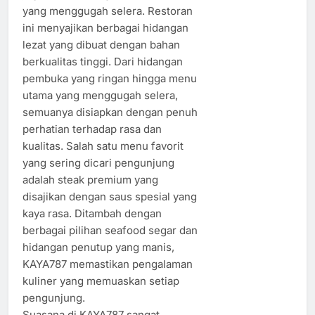
yang menggugah selera. Restoran
ini menyajikan berbagai hidangan
lezat yang dibuat dengan bahan
berkualitas tinggi. Dari hidangan
pembuka yang ringan hingga menu
utama yang menggugah selera,
semuanya disiapkan dengan penuh
perhatian terhadap rasa dan
kualitas. Salah satu menu favorit
yang sering dicari pengunjung
adalah steak premium yang
disajikan dengan saus spesial yang
kaya rasa. Ditambah dengan
berbagai pilihan seafood segar dan
hidangan penutup yang manis,
KAYA787 memastikan pengalaman
kuliner yang memuaskan setiap
pengunjung.
Suasana di KAYA787 sangat