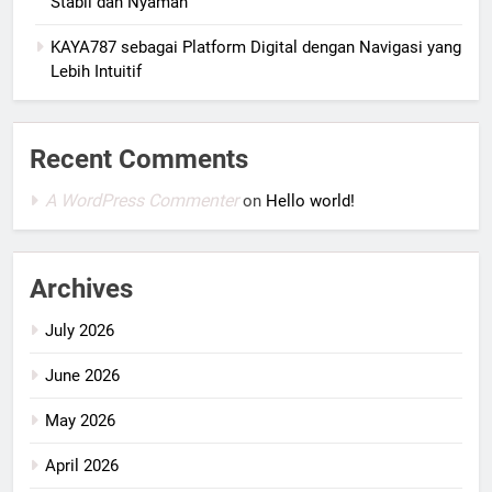
Stabil dan Nyaman
KAYA787 sebagai Platform Digital dengan Navigasi yang
Lebih Intuitif
Recent Comments
A WordPress Commenter
on
Hello world!
Archives
July 2026
June 2026
May 2026
April 2026