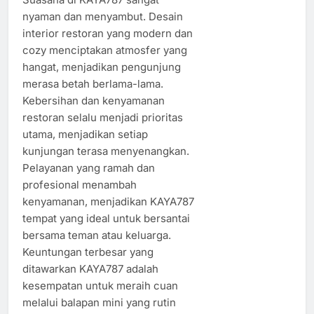
nyaman dan menyambut. Desain
interior restoran yang modern dan
cozy menciptakan atmosfer yang
hangat, menjadikan pengunjung
merasa betah berlama-lama.
Kebersihan dan kenyamanan
restoran selalu menjadi prioritas
utama, menjadikan setiap
kunjungan terasa menyenangkan.
Pelayanan yang ramah dan
profesional menambah
kenyamanan, menjadikan KAYA787
tempat yang ideal untuk bersantai
bersama teman atau keluarga.
Keuntungan terbesar yang
ditawarkan KAYA787 adalah
kesempatan untuk meraih cuan
melalui balapan mini yang rutin