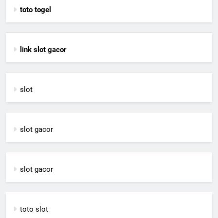
toto togel
link slot gacor
slot
slot gacor
slot gacor
toto slot