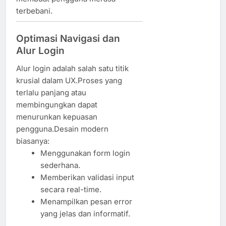
terbebani.
Optimasi Navigasi dan
Alur Login
Alur login adalah salah satu titik
krusial dalam UX.Proses yang
terlalu panjang atau
membingungkan dapat
menurunkan kepuasan
pengguna.Desain modern
biasanya:
Menggunakan form login
sederhana.
Memberikan validasi input
secara real-time.
Menampilkan pesan error
yang jelas dan informatif.