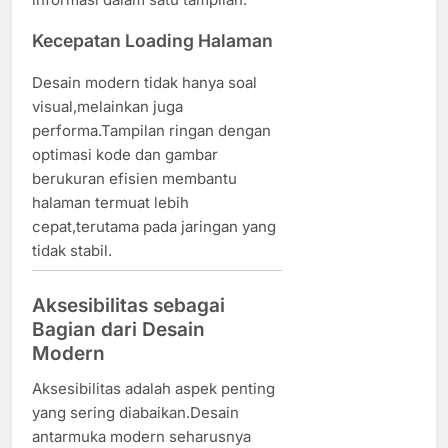
Kecepatan Loading Halaman
Desain modern tidak hanya soal
visual,melainkan juga
performa.Tampilan ringan dengan
optimasi kode dan gambar
berukuran efisien membantu
halaman termuat lebih
cepat,terutama pada jaringan yang
tidak stabil.
Aksesibilitas sebagai
Bagian dari Desain
Modern
Aksesibilitas adalah aspek penting
yang sering diabaikan.Desain
antarmuka modern seharusnya