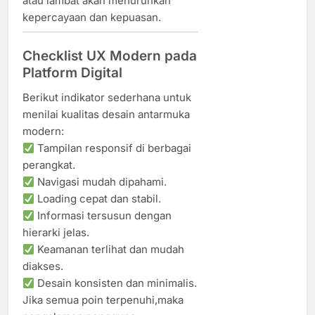
atau lambat akan menurunkan
kepercayaan dan kepuasan.
Checklist UX Modern pada
Platform Digital
Berikut indikator sederhana untuk
menilai kualitas desain antarmuka
modern:
Tampilan responsif di berbagai
perangkat.
Navigasi mudah dipahami.
Loading cepat dan stabil.
Informasi tersusun dengan
hierarki jelas.
Keamanan terlihat dan mudah
diakses.
Desain konsisten dan minimalis.
Jika semua poin terpenuhi,maka