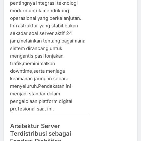
pentingnya integrasi teknologi
modern untuk mendukung
operasional yang berkelanjutan.
Infrastruktur yang stabil bukan
sekadar soal server aktif 24
jam,melainkan tentang bagaimana
sistem dirancang untuk
mengantisipasi lonjakan
trafik,meminimalkan
downtime,serta menjaga
keamanan jaringan secara
menyeluruh.Pendekatan ini
menjadi standar dalam
pengelolaan platform digital
profesional saat ini.
Arsitektur Server
Terdistribusi sebagai