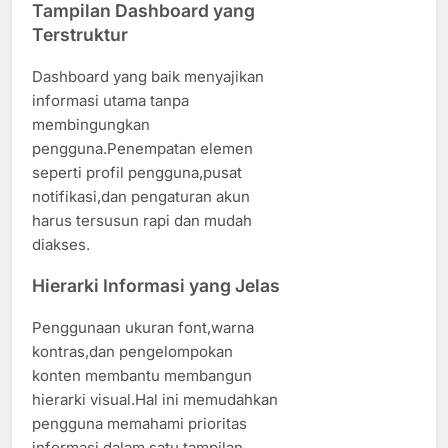
Tampilan Dashboard yang
Terstruktur
Dashboard yang baik menyajikan
informasi utama tanpa
membingungkan
pengguna.Penempatan elemen
seperti profil pengguna,pusat
notifikasi,dan pengaturan akun
harus tersusun rapi dan mudah
diakses.
Hierarki Informasi yang Jelas
Penggunaan ukuran font,warna
kontras,dan pengelompokan
konten membantu membangun
hierarki visual.Hal ini memudahkan
pengguna memahami prioritas
informasi dalam satu tampilan.