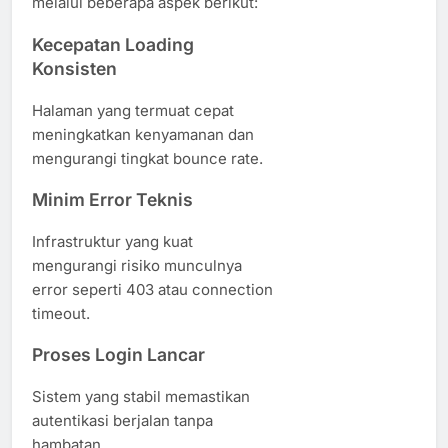
melalui beberapa aspek berikut:
Kecepatan Loading
Konsisten
Halaman yang termuat cepat
meningkatkan kenyamanan dan
mengurangi tingkat bounce rate.
Minim Error Teknis
Infrastruktur yang kuat
mengurangi risiko munculnya
error seperti 403 atau connection
timeout.
Proses Login Lancar
Sistem yang stabil memastikan
autentikasi berjalan tanpa
hambatan.