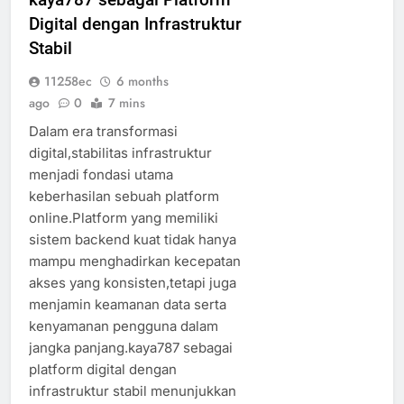
Digital dengan Infrastruktur
Stabil
11258ec
6 months
ago
0
7 mins
Dalam era transformasi
digital,stabilitas infrastruktur
menjadi fondasi utama
keberhasilan sebuah platform
online.Platform yang memiliki
sistem backend kuat tidak hanya
mampu menghadirkan kecepatan
akses yang konsisten,tetapi juga
menjamin keamanan data serta
kenyamanan pengguna dalam
jangka panjang.kaya787 sebagai
platform digital dengan
infrastruktur stabil menunjukkan