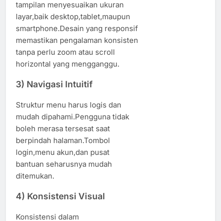
tampilan menyesuaikan ukuran
layar,baik desktop,tablet,maupun
smartphone.Desain yang responsif
memastikan pengalaman konsisten
tanpa perlu zoom atau scroll
horizontal yang mengganggu.
3) Navigasi Intuitif
Struktur menu harus logis dan
mudah dipahami.Pengguna tidak
boleh merasa tersesat saat
berpindah halaman.Tombol
login,menu akun,dan pusat
bantuan seharusnya mudah
ditemukan.
4) Konsistensi Visual
Konsistensi dalam