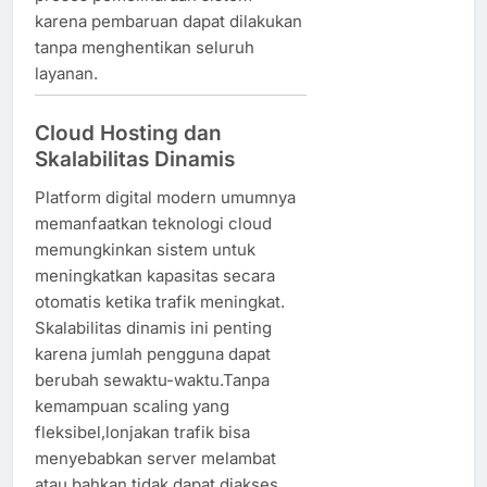
karena pembaruan dapat dilakukan
tanpa menghentikan seluruh
layanan.
Cloud Hosting dan
Skalabilitas Dinamis
Platform digital modern umumnya
memanfaatkan teknologi cloud
memungkinkan sistem untuk
meningkatkan kapasitas secara
otomatis ketika trafik meningkat.
Skalabilitas dinamis ini penting
karena jumlah pengguna dapat
berubah sewaktu-waktu.Tanpa
kemampuan scaling yang
fleksibel,lonjakan trafik bisa
menyebabkan server melambat
atau bahkan tidak dapat diakses.