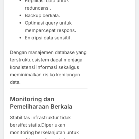
Replikasi data untuk
redundansi.
Backup berkala.
Optimasi query untuk
mempercepat respons.
Enkripsi data sensitif.
Dengan manajemen database yang
terstruktur,sistem dapat menjaga
konsistensi informasi sekaligus
meminimalkan risiko kehilangan
data.
Monitoring dan
Pemeliharaan Berkala
Stabilitas infrastruktur tidak
bersifat statis.Diperlukan
monitoring berkelanjutan untuk