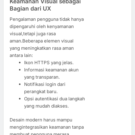
Keamanan Visual sebagai
Bagian dari UX
Pengalaman pengguna tidak hanya
dipengaruhi oleh kenyamanan
visual,tetapi juga rasa
aman.Beberapa elemen visual
yang meningkatkan rasa aman
antara lain:
Ikon HTTPS yang jelas.
Informasi keamanan akun
yang transparan.
Notifikasi login dari
perangkat baru.
Opsi autentikasi dua langkah
yang mudah diakses.
Desain modern harus mampu
mengintegrasikan keamanan tanpa
membuat pengguna merasa