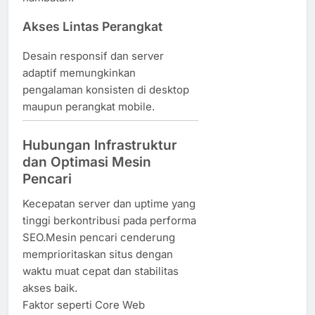
Akses Lintas Perangkat
Desain responsif dan server
adaptif memungkinkan
pengalaman konsisten di desktop
maupun perangkat mobile.
Hubungan Infrastruktur
dan Optimasi Mesin
Pencari
Kecepatan server dan uptime yang
tinggi berkontribusi pada performa
SEO.Mesin pencari cenderung
memprioritaskan situs dengan
waktu muat cepat dan stabilitas
akses baik.
Faktor seperti Core Web