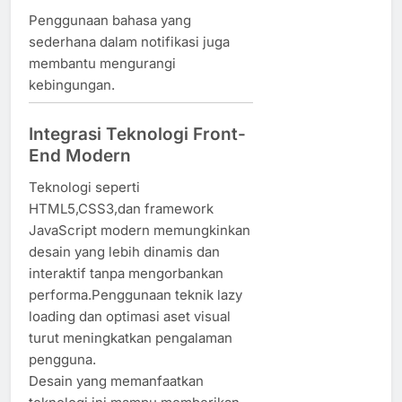
Penggunaan bahasa yang
sederhana dalam notifikasi juga
membantu mengurangi
kebingungan.
Integrasi Teknologi Front-
End Modern
Teknologi seperti
HTML5,CSS3,dan framework
JavaScript modern memungkinkan
desain yang lebih dinamis dan
interaktif tanpa mengorbankan
performa.Penggunaan teknik lazy
loading dan optimasi aset visual
turut meningkatkan pengalaman
pengguna.
Desain yang memanfaatkan