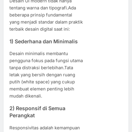
Desain UI modern tidak hanya
tentang warna dan tipografi.Ada
beberapa prinsip fundamental
yang menjadi standar dalam praktik
terbaik desain digital saat ini:
1) Sederhana dan Minimalis
Desain minimalis membantu
pengguna fokus pada fungsi utama
tanpa distraksi berlebihan.Tata
letak yang bersih dengan ruang
putih (white space) yang cukup
membuat elemen penting lebih
mudah dikenali.
2) Responsif di Semua
Perangkat
Responsivitas adalah kemampuan