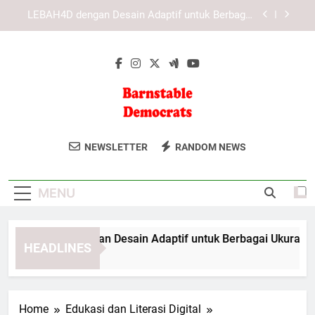
Skip
Cara Menjaga Pengalaman Akses EDWINSLOT
to
Tetap Stabil dan Nyaman
content
Cara Menjaga Pengalaman Akses LEBAH4D
Tetap Stabil dan Nyaman
EDWINSLOT dengan Desain Adaptif untuk
Berbagai Ukuran Layar secara Aman
LEBAH4D dengan Desain Adaptif untuk Berbagai
Ukuran Layar
Barnstable
Dapatkan Berita Dan Informasi Politik
Cara Menjaga Pengalaman Akses EDWINSLOT
NEWSLETTER
RANDOM NEWS
Tetap Stabil dan Nyaman
Democrats
Dari Barnstable Democrats. Untuk
Cara Menjaga Pengalaman Akses LEBAH4D
Partisipasi Politik Yang Lebih Baik.
Tetap Stabil dan Nyaman
MENU
WINSLOT dengan Desain Adaptif untuk Berbagai Ukuran Laya
HEADLINES
Weeks Ago
Home
Edukasi dan Literasi Digital