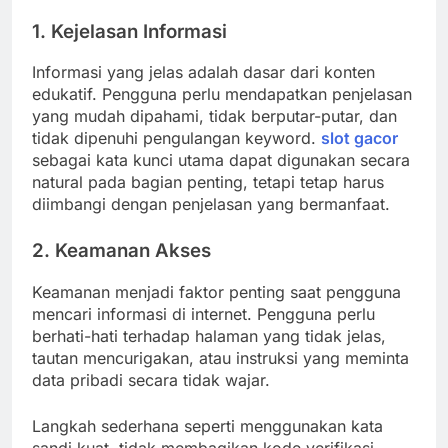
1. Kejelasan Informasi
Informasi yang jelas adalah dasar dari konten
edukatif. Pengguna perlu mendapatkan penjelasan
yang mudah dipahami, tidak berputar-putar, dan
tidak dipenuhi pengulangan keyword.
slot gacor
sebagai kata kunci utama dapat digunakan secara
natural pada bagian penting, tetapi tetap harus
diimbangi dengan penjelasan yang bermanfaat.
2. Keamanan Akses
Keamanan menjadi faktor penting saat pengguna
mencari informasi di internet. Pengguna perlu
berhati-hati terhadap halaman yang tidak jelas,
tautan mencurigakan, atau instruksi yang meminta
data pribadi secara tidak wajar.
Langkah sederhana seperti menggunakan kata