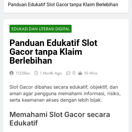
Panduan Edukatif Slot Gacor tanpa Klaim Berlebihan
EDUKASI DAN LITERASI DIGITAL
Panduan Edukatif Slot
Gacor tanpa Klaim
Berlebihan
0
11258ec
1 Month Ago
10 Mins
Slot Gacor dibahas secara edukatif, objektif, dan
aman agar pengguna memahami informasi, risiko,
serta keamanan akses dengan lebih bijak.
Memahami Slot Gacor secara
Edukatif