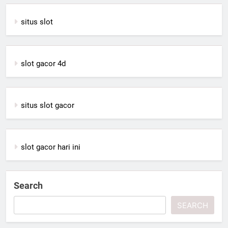
situs slot
slot gacor 4d
situs slot gacor
slot gacor hari ini
Search
SEARCH