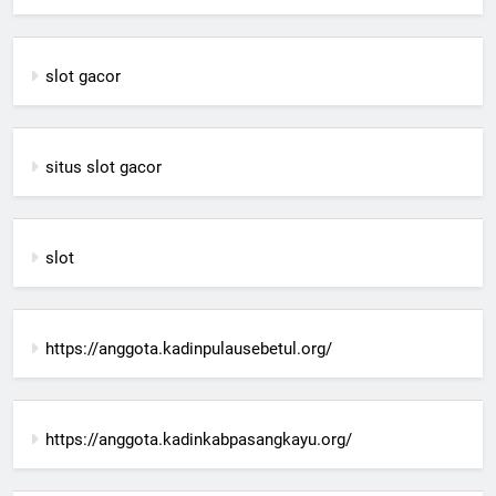
slot gacor
situs slot gacor
slot
https://anggota.kadinpulausebetul.org/
https://anggota.kadinkabpasangkayu.org/