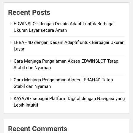
Recent Posts
EDWINSLOT dengan Desain Adaptif untuk Berbagai
Ukuran Layar secara Aman
LEBAH4D dengan Desain Adaptif untuk Berbagai Ukuran
Layar
Cara Menjaga Pengalaman Akses EDWINSLOT Tetap
Stabil dan Nyaman
Cara Menjaga Pengalaman Akses LEBAH4D Tetap
Stabil dan Nyaman
KAYA787 sebagai Platform Digital dengan Navigasi yang
Lebih Intuitif
Recent Comments