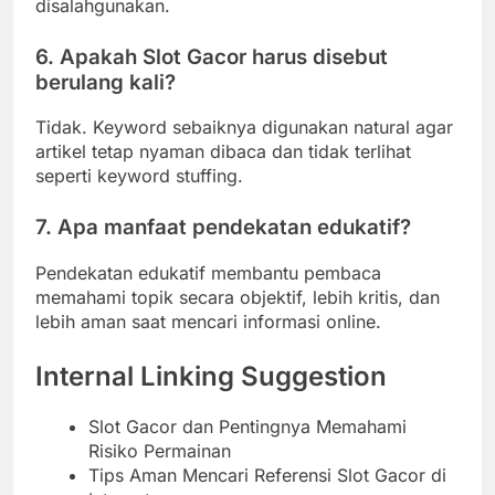
disalahgunakan.
6. Apakah Slot Gacor harus disebut
berulang kali?
Tidak. Keyword sebaiknya digunakan natural agar
artikel tetap nyaman dibaca dan tidak terlihat
seperti keyword stuffing.
7. Apa manfaat pendekatan edukatif?
Pendekatan edukatif membantu pembaca
memahami topik secara objektif, lebih kritis, dan
lebih aman saat mencari informasi online.
Internal Linking Suggestion
Slot Gacor dan Pentingnya Memahami
Risiko Permainan
Tips Aman Mencari Referensi Slot Gacor di