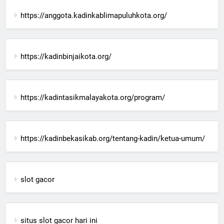
https://anggota.kadinkablimapuluhkota.org/
https://kadinbinjaikota.org/
https://kadintasikmalayakota.org/program/
https://kadinbekasikab.org/tentang-kadin/ketua-umum/
slot gacor
situs slot gacor hari ini