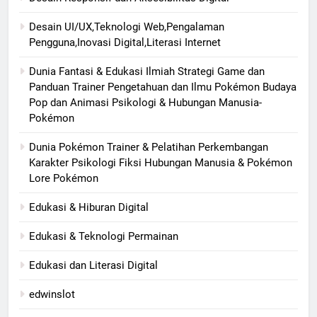
Desain UI/UX,Teknologi Web,Pengalaman
Pengguna,Inovasi Digital,Literasi Internet
Dunia Fantasi & Edukasi Ilmiah Strategi Game dan
Panduan Trainer Pengetahuan dan Ilmu Pokémon Budaya
Pop dan Animasi Psikologi & Hubungan Manusia-
Pokémon
Dunia Pokémon Trainer & Pelatihan Perkembangan
Karakter Psikologi Fiksi Hubungan Manusia & Pokémon
Lore Pokémon
Edukasi & Hiburan Digital
Edukasi & Teknologi Permainan
Edukasi dan Literasi Digital
edwinslot