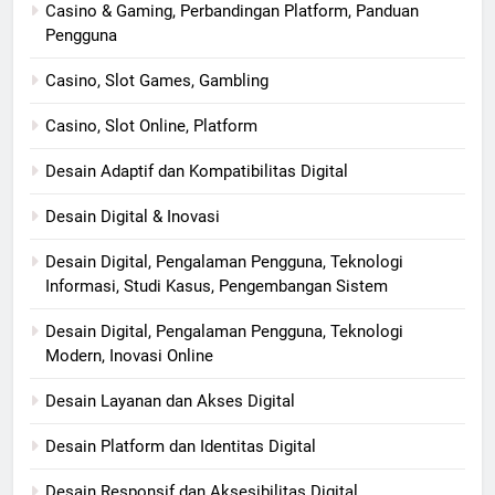
Casino & Gaming, Perbandingan Platform, Panduan
Pengguna
Casino, Slot Games, Gambling
Casino, Slot Online, Platform
Desain Adaptif dan Kompatibilitas Digital
Desain Digital & Inovasi
Desain Digital, Pengalaman Pengguna, Teknologi
Informasi, Studi Kasus, Pengembangan Sistem
Desain Digital, Pengalaman Pengguna, Teknologi
Modern, Inovasi Online
Desain Layanan dan Akses Digital
Desain Platform dan Identitas Digital
Desain Responsif dan Aksesibilitas Digital