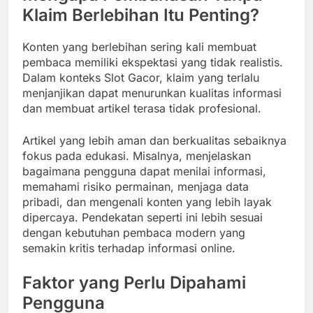
Klaim Berlebihan Itu Penting?
Konten yang berlebihan sering kali membuat
pembaca memiliki ekspektasi yang tidak realistis.
Dalam konteks Slot Gacor, klaim yang terlalu
menjanjikan dapat menurunkan kualitas informasi
dan membuat artikel terasa tidak profesional.
Artikel yang lebih aman dan berkualitas sebaiknya
fokus pada edukasi. Misalnya, menjelaskan
bagaimana pengguna dapat menilai informasi,
memahami risiko permainan, menjaga data
pribadi, dan mengenali konten yang lebih layak
dipercaya. Pendekatan seperti ini lebih sesuai
dengan kebutuhan pembaca modern yang
semakin kritis terhadap informasi online.
Faktor yang Perlu Dipahami
Pengguna