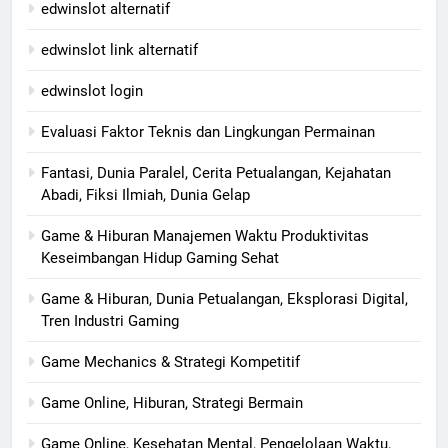
edwinslot alternatif
edwinslot link alternatif
edwinslot login
Evaluasi Faktor Teknis dan Lingkungan Permainan
Fantasi, Dunia Paralel, Cerita Petualangan, Kejahatan
Abadi, Fiksi Ilmiah, Dunia Gelap
Game & Hiburan Manajemen Waktu Produktivitas
Keseimbangan Hidup Gaming Sehat
Game & Hiburan, Dunia Petualangan, Eksplorasi Digital,
Tren Industri Gaming
Game Mechanics & Strategi Kompetitif
Game Online, Hiburan, Strategi Bermain
Game Online, Kesehatan Mental, Pengelolaan Waktu,