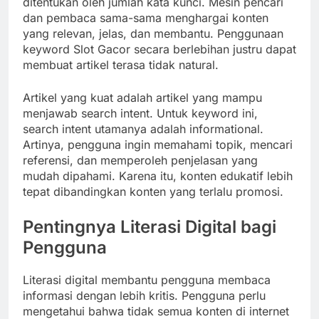
ditentukan oleh jumlah kata kunci. Mesin pencari
dan pembaca sama-sama menghargai konten
yang relevan, jelas, dan membantu. Penggunaan
keyword Slot Gacor secara berlebihan justru dapat
membuat artikel terasa tidak natural.
Artikel yang kuat adalah artikel yang mampu
menjawab search intent. Untuk keyword ini,
search intent utamanya adalah informational.
Artinya, pengguna ingin memahami topik, mencari
referensi, dan memperoleh penjelasan yang
mudah dipahami. Karena itu, konten edukatif lebih
tepat dibandingkan konten yang terlalu promosi.
Pentingnya Literasi Digital bagi
Pengguna
Literasi digital membantu pengguna membaca
informasi dengan lebih kritis. Pengguna perlu
mengetahui bahwa tidak semua konten di internet