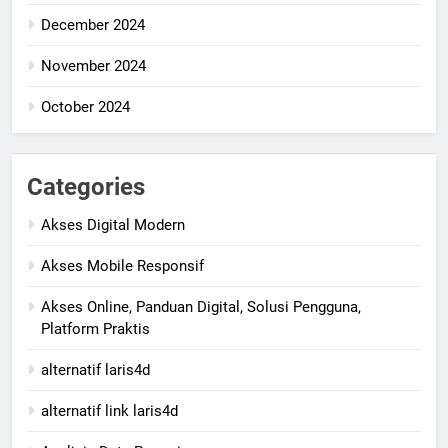
December 2024
November 2024
October 2024
Categories
Akses Digital Modern
Akses Mobile Responsif
Akses Online, Panduan Digital, Solusi Pengguna,
Platform Praktis
alternatif laris4d
alternatif link laris4d