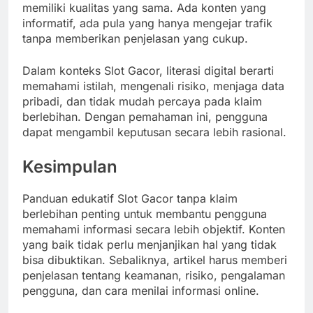
memiliki kualitas yang sama. Ada konten yang
informatif, ada pula yang hanya mengejar trafik
tanpa memberikan penjelasan yang cukup.
Dalam konteks Slot Gacor, literasi digital berarti
memahami istilah, mengenali risiko, menjaga data
pribadi, dan tidak mudah percaya pada klaim
berlebihan. Dengan pemahaman ini, pengguna
dapat mengambil keputusan secara lebih rasional.
Kesimpulan
Panduan edukatif Slot Gacor tanpa klaim
berlebihan penting untuk membantu pengguna
memahami informasi secara lebih objektif. Konten
yang baik tidak perlu menjanjikan hal yang tidak
bisa dibuktikan. Sebaliknya, artikel harus memberi
penjelasan tentang keamanan, risiko, pengalaman
pengguna, dan cara menilai informasi online.