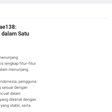
Lae138:
 dalam Satu
 menunjang
 lengkap fitur-fitur
dalam menunjang
 Indonesia, pengguna
g sesuai dengan
ncuat dalam
 yang dikenal dengan
ang stabil, serta