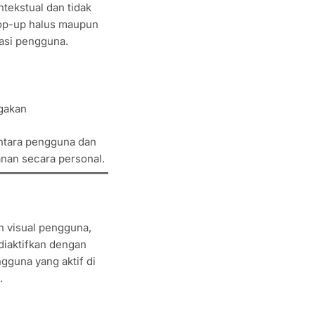
ntekstual dan tidak
pop-up halus maupun
sasi pengguna.
gakan
antara pengguna dan
nan secara personal.
n visual pengguna,
diaktifkan dengan
ngguna yang aktif di
.