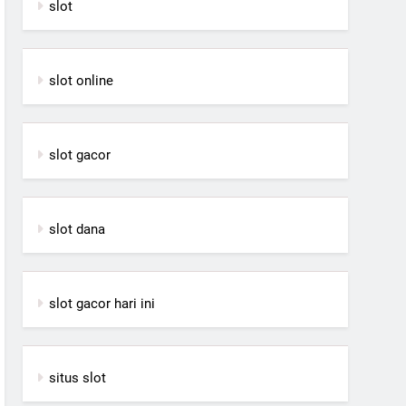
slot
slot online
slot gacor
slot dana
slot gacor hari ini
situs slot