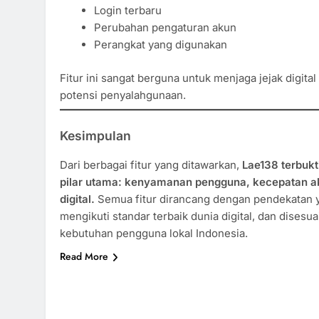
Login terbaru
Perubahan pengaturan akun
Perangkat yang digunakan
Fitur ini sangat berguna untuk menjaga jejak digit
potensi penyalahgunaan.
Kesimpulan
Dari berbagai fitur yang ditawarkan,
Lae138 terbukt
pilar utama: kenyamanan pengguna, kecepatan 
digital.
Semua fitur dirancang dengan pendekatan 
mengikuti standar terbaik dunia digital, dan disesu
kebutuhan pengguna lokal Indonesia.
Read More