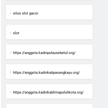
situs slot gacor
slot
https://anggota.kadinpulausebetul.org/
https://anggota.kadinkabpasangkayu.org/
https://anggota.kadinkablimapuluhkota.org/