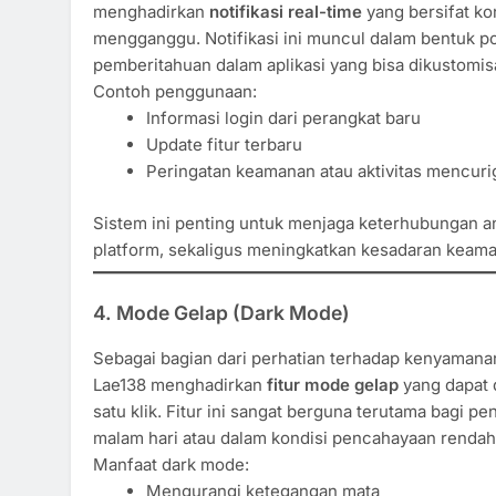
menghadirkan
notifikasi real-time
yang bersifat ko
mengganggu. Notifikasi ini muncul dalam bentuk 
pemberitahuan dalam aplikasi yang bisa dikustomi
Contoh penggunaan:
Informasi login dari perangkat baru
Update fitur terbaru
Peringatan keamanan atau aktivitas mencuri
Sistem ini penting untuk menjaga keterhubungan 
platform, sekaligus meningkatkan kesadaran keama
4.
Mode Gelap (Dark Mode)
Sebagai bagian dari perhatian terhadap kenyamana
Lae138 menghadirkan
fitur mode gelap
yang dapat 
satu klik. Fitur ini sangat berguna terutama bagi pe
malam hari atau dalam kondisi pencahayaan rendah
Manfaat dark mode:
Mengurangi ketegangan mata