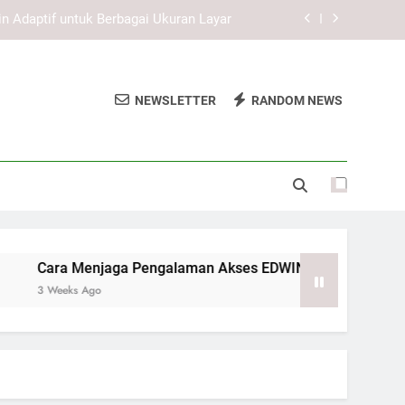
 Adaptif untuk Berbagai Ukuran Layar
 EDWINSLOT Tetap Stabil dan Nyaman
es LEBAH4D Tetap Stabil dan Nyaman
NEWSLETTER
RANDOM NEWS
k Berbagai Ukuran Layar secara Aman
rtisipasi Politik Yang Lebih Baik.
 Adaptif untuk Berbagai Ukuran Layar
 EDWINSLOT Tetap Stabil dan Nyaman
es LEBAH4D Tetap Stabil dan Nyaman
a Menjaga Pengalaman Akses EDWINSLOT Tetap Stabil dan 
eks Ago