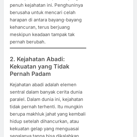
penuh kejahatan ini. Penghuninya
berusaha untuk mencari celah
harapan di antara bayang-bayang
kehancuran, terus berjuang
meskipun keadaan tampak tak
pernah berubah.
2. Kejahatan Abadi:
Kekuatan yang Tidak
Pernah Padam
Kejahatan abadi adalah elemen
sentral dalam banyak cerita dunia
paralel. Dalam dunia ini, kejahatan
tidak pernah terhenti. Itu mungkin
berupa makhluk jahat yang kembali
hidup setelah dihancurkan, atau
kekuatan gelap yang menguasai
segalanya tanpa bisa dikalahkan.