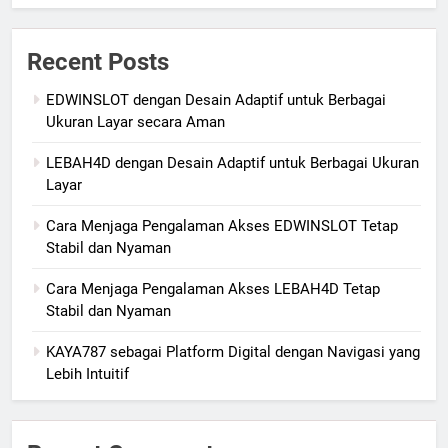
Recent Posts
EDWINSLOT dengan Desain Adaptif untuk Berbagai
Ukuran Layar secara Aman
LEBAH4D dengan Desain Adaptif untuk Berbagai Ukuran
Layar
Cara Menjaga Pengalaman Akses EDWINSLOT Tetap
Stabil dan Nyaman
Cara Menjaga Pengalaman Akses LEBAH4D Tetap
Stabil dan Nyaman
KAYA787 sebagai Platform Digital dengan Navigasi yang
Lebih Intuitif