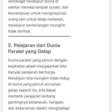
semangat meskipun dunia di
sekitar mereka tampak suram, dan
kemampuan untuk menginspirasi
orang lain untuk tetap melawan,
meskipun kemenangan mungkin
tidak terlihat.
5. Pelajaran dari Dunia
Paralel yang Gelap
Dunia paralel yang penuh dengan
kejahatan abadi mengajarkan kita
banyak pelajaran berharga.
Meskipun kita mungkin tidak hidup
di dunia yang penuh ancaman
gelap seperti itu, kita dapat
memetik pelajaran tentang
pentingnya ketahanan, harapan,
dan keberanian dalam menghadapi