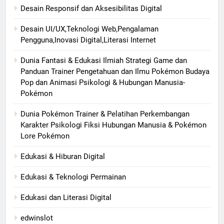
Desain Responsif dan Aksesibilitas Digital
Desain UI/UX,Teknologi Web,Pengalaman
Pengguna,Inovasi Digital,Literasi Internet
Dunia Fantasi & Edukasi Ilmiah Strategi Game dan
Panduan Trainer Pengetahuan dan Ilmu Pokémon Budaya
Pop dan Animasi Psikologi & Hubungan Manusia-
Pokémon
Dunia Pokémon Trainer & Pelatihan Perkembangan
Karakter Psikologi Fiksi Hubungan Manusia & Pokémon
Lore Pokémon
Edukasi & Hiburan Digital
Edukasi & Teknologi Permainan
Edukasi dan Literasi Digital
edwinslot