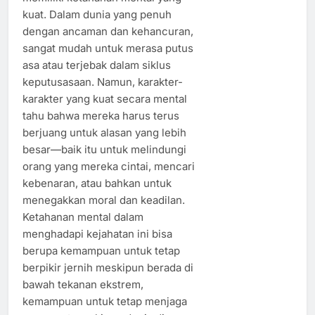
kuat. Dalam dunia yang penuh
dengan ancaman dan kehancuran,
sangat mudah untuk merasa putus
asa atau terjebak dalam siklus
keputusasaan. Namun, karakter-
karakter yang kuat secara mental
tahu bahwa mereka harus terus
berjuang untuk alasan yang lebih
besar—baik itu untuk melindungi
orang yang mereka cintai, mencari
kebenaran, atau bahkan untuk
menegakkan moral dan keadilan.
Ketahanan mental dalam
menghadapi kejahatan ini bisa
berupa kemampuan untuk tetap
berpikir jernih meskipun berada di
bawah tekanan ekstrem,
kemampuan untuk tetap menjaga