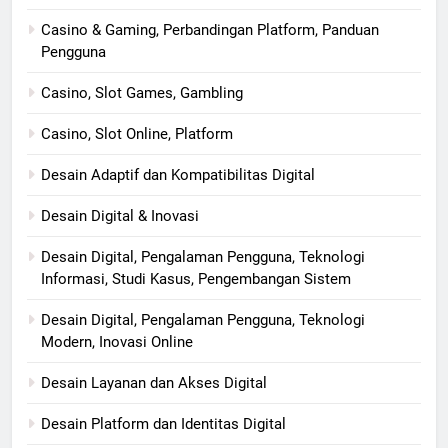
Casino & Gaming, Perbandingan Platform, Panduan
Pengguna
Casino, Slot Games, Gambling
Casino, Slot Online, Platform
Desain Adaptif dan Kompatibilitas Digital
Desain Digital & Inovasi
Desain Digital, Pengalaman Pengguna, Teknologi
Informasi, Studi Kasus, Pengembangan Sistem
Desain Digital, Pengalaman Pengguna, Teknologi
Modern, Inovasi Online
Desain Layanan dan Akses Digital
Desain Platform dan Identitas Digital