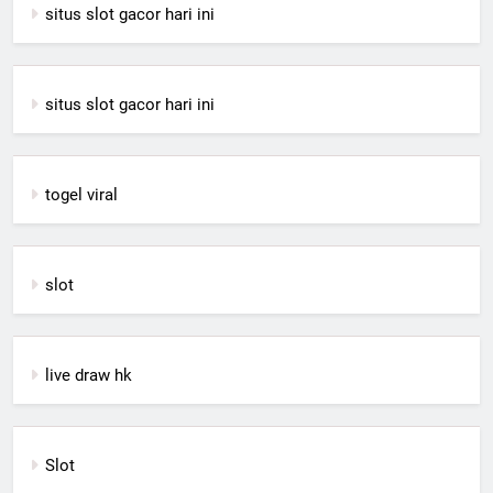
situs slot gacor hari ini
situs slot gacor hari ini
togel viral
slot
live draw hk
Slot