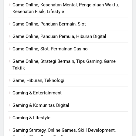
Game Online, Kesehatan Mental, Pengelolaan Waktu,
Kesehatan Fisik, Lifestyle
Game Online, Panduan Bermain, Slot
Game Online, Panduan Pemula, Hiburan Digital
Game Online, Slot, Permainan Casino
Game Online, Strategi Bermain, Tips Gaming, Game
Taktik
Game, Hiburan, Teknologi
Gaming & Entertainment
Gaming & Komunitas Digital
Gaming & Lifestyle
Gaming Strategy, Online Games, Skill Development,