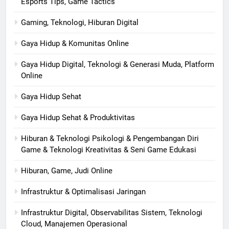
Esports Tips, Game Tactics
Gaming, Teknologi, Hiburan Digital
Gaya Hidup & Komunitas Online
Gaya Hidup Digital, Teknologi & Generasi Muda, Platform
Online
Gaya Hidup Sehat
Gaya Hidup Sehat & Produktivitas
Hiburan & Teknologi Psikologi & Pengembangan Diri
Game & Teknologi Kreativitas & Seni Game Edukasi
Hiburan, Game, Judi Online
Infrastruktur & Optimalisasi Jaringan
Infrastruktur Digital, Observabilitas Sistem, Teknologi
Cloud, Manajemen Operasional