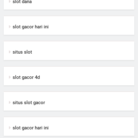
slot dana
slot gacor hari ini
situs slot
slot gacor 4d
situs slot gacor
slot gacor hari ini