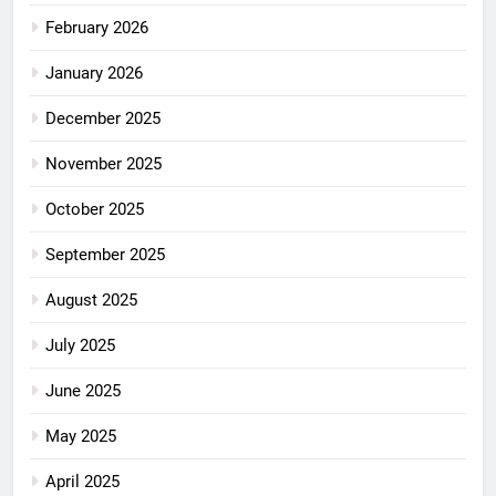
February 2026
January 2026
December 2025
November 2025
October 2025
September 2025
August 2025
July 2025
June 2025
May 2025
April 2025