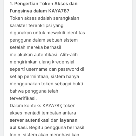
1. Pengertian Token Akses dan
Fungsinya dalam KAYA787
Token akses adalah serangkaian
karakter terenkripsi yang
digunakan untuk mewakili identitas
pengguna dalam sebuah sistem
setelah mereka berhasil
melakukan autentikasi. Alih-alih
mengirimkan ulang kredensial
seperti username dan password di
setiap permintaan, sistem hanya
menggunakan token sebagai bukti
bahwa pengguna telah
terverifikasi.
Dalam konteks KAYA787, token
akses menjadi jembatan antara
server autentikasi
dan
layanan
aplikasi
. Begitu pengguna berhasil
login, sistem akan menghasilkan