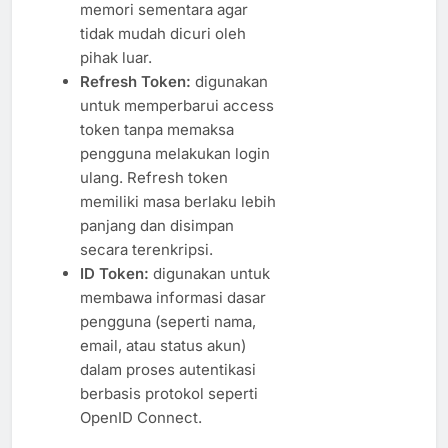
memori sementara agar
tidak mudah dicuri oleh
pihak luar.
Refresh Token:
digunakan
untuk memperbarui access
token tanpa memaksa
pengguna melakukan login
ulang. Refresh token
memiliki masa berlaku lebih
panjang dan disimpan
secara terenkripsi.
ID Token:
digunakan untuk
membawa informasi dasar
pengguna (seperti nama,
email, atau status akun)
dalam proses autentikasi
berbasis protokol seperti
OpenID Connect.