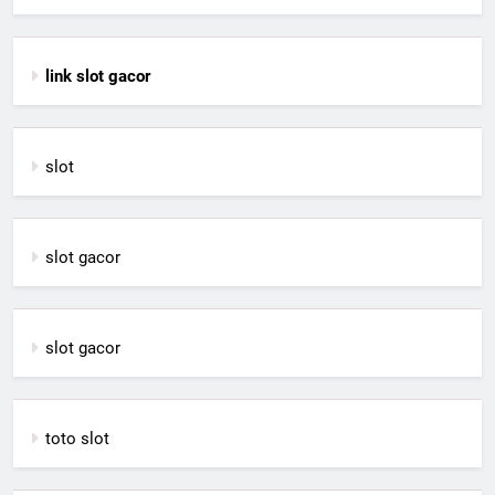
link slot gacor
slot
slot gacor
slot gacor
toto slot