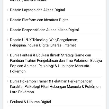
Modern, Inovasi Online
Desain Layanan dan Akses Digital
Desain Platform dan Identitas Digital
Desain Responsif dan Aksesibilitas Digital
Desain UI/UX,Teknologi Web,Pengalaman
Pengguna,Inovasi Digital,Literasi Internet
Dunia Fantasi & Edukasi Ilmiah Strategi Game dan
Panduan Trainer Pengetahuan dan Ilmu Pokémon Budaya
Pop dan Animasi Psikologi & Hubungan Manusia-
Pokémon
Dunia Pokémon Trainer & Pelatihan Perkembangan
Karakter Psikologi Fiksi Hubungan Manusia & Pokémon
Lore Pokémon
Edukasi & Hiburan Digital