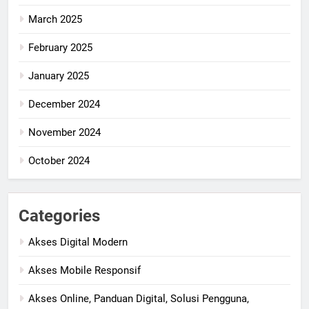
March 2025
February 2025
January 2025
December 2024
November 2024
October 2024
Categories
Akses Digital Modern
Akses Mobile Responsif
Akses Online, Panduan Digital, Solusi Pengguna,