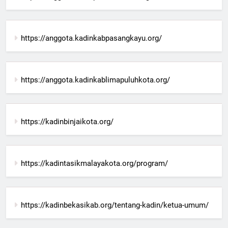
https://anggota.kadinkabpasangkayu.org/
https://anggota.kadinkablimapuluhkota.org/
https://kadinbinjaikota.org/
https://kadintasikmalayakota.org/program/
https://kadinbekasikab.org/tentang-kadin/ketua-umum/