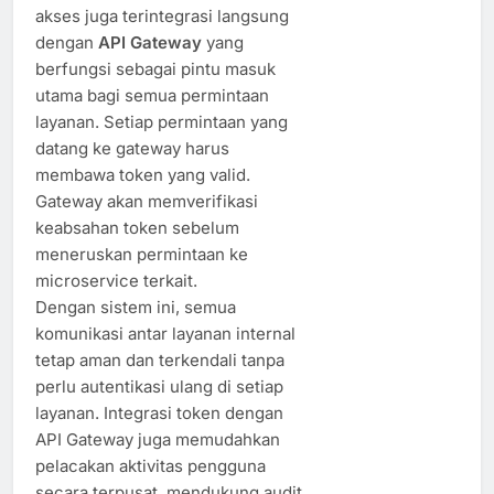
akses juga terintegrasi langsung
dengan
API Gateway
yang
berfungsi sebagai pintu masuk
utama bagi semua permintaan
layanan. Setiap permintaan yang
datang ke gateway harus
membawa token yang valid.
Gateway akan memverifikasi
keabsahan token sebelum
meneruskan permintaan ke
microservice terkait.
Dengan sistem ini, semua
komunikasi antar layanan internal
tetap aman dan terkendali tanpa
perlu autentikasi ulang di setiap
layanan. Integrasi token dengan
API Gateway juga memudahkan
pelacakan aktivitas pengguna
secara terpusat, mendukung audit