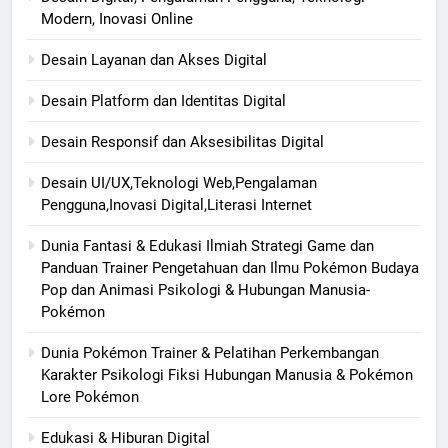
Modern, Inovasi Online
Desain Layanan dan Akses Digital
Desain Platform dan Identitas Digital
Desain Responsif dan Aksesibilitas Digital
Desain UI/UX,Teknologi Web,Pengalaman
Pengguna,Inovasi Digital,Literasi Internet
Dunia Fantasi & Edukasi Ilmiah Strategi Game dan
Panduan Trainer Pengetahuan dan Ilmu Pokémon Budaya
Pop dan Animasi Psikologi & Hubungan Manusia-
Pokémon
Dunia Pokémon Trainer & Pelatihan Perkembangan
Karakter Psikologi Fiksi Hubungan Manusia & Pokémon
Lore Pokémon
Edukasi & Hiburan Digital