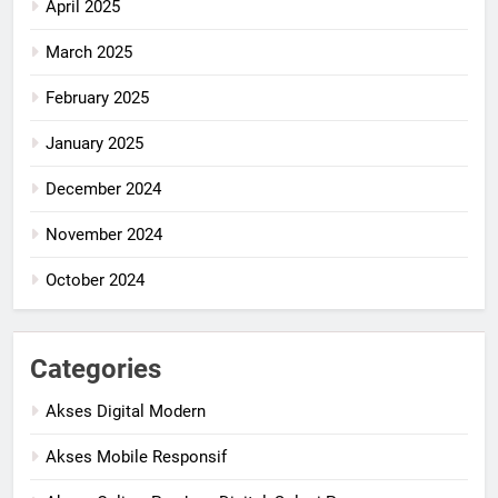
April 2025
March 2025
February 2025
January 2025
December 2024
November 2024
October 2024
Categories
Akses Digital Modern
Akses Mobile Responsif