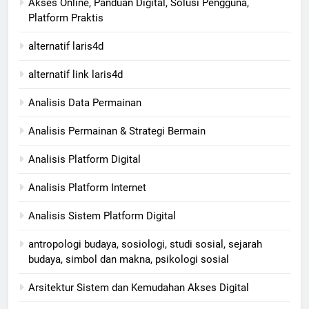
Akses Online, Panduan Digital, Solusi Pengguna,
Platform Praktis
alternatif laris4d
alternatif link laris4d
Analisis Data Permainan
Analisis Permainan & Strategi Bermain
Analisis Platform Digital
Analisis Platform Internet
Analisis Sistem Platform Digital
antropologi budaya, sosiologi, studi sosial, sejarah
budaya, simbol dan makna, psikologi sosial
Arsitektur Sistem dan Kemudahan Akses Digital