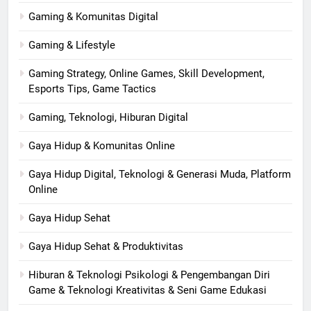
Gaming & Komunitas Digital
Gaming & Lifestyle
Gaming Strategy, Online Games, Skill Development,
Esports Tips, Game Tactics
Gaming, Teknologi, Hiburan Digital
Gaya Hidup & Komunitas Online
Gaya Hidup Digital, Teknologi & Generasi Muda, Platform
Online
Gaya Hidup Sehat
Gaya Hidup Sehat & Produktivitas
Hiburan & Teknologi Psikologi & Pengembangan Diri
Game & Teknologi Kreativitas & Seni Game Edukasi