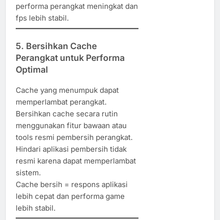
performa perangkat meningkat dan
fps lebih stabil.
5. Bersihkan Cache
Perangkat untuk Performa
Optimal
Cache yang menumpuk dapat
memperlambat perangkat.
Bersihkan cache secara rutin
menggunakan fitur bawaan atau
tools resmi pembersih perangkat.
Hindari aplikasi pembersih tidak
resmi karena dapat memperlambat
sistem.
Cache bersih = respons aplikasi
lebih cepat dan performa game
lebih stabil.