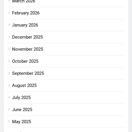
March 2026
February 2026
January 2026
December 2025
November 2025
October 2025
September 2025
August 2025
July 2025
June 2025
May 2025