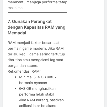
membantu menjaga performa tetap
maksimal.
7. Gunakan Perangkat
dengan Kapasitas RAM yang
Memadai
RAM menjadi faktor besar saat
bermain game modern. Jika RAM
terlalu kecil, game sering tertutup
tiba-tiba atau mengalami lag saat
pergantian scene.
Rekomendasi RAM:
Minimal 3–4 GB untuk
bermain nyaman
6–8 GB menghasilkan
performa lebih stabil
Jika RAM kurang, pastikan
aplikasi latar belakang