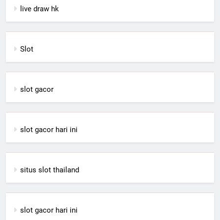
live draw hk
Slot
slot gacor
slot gacor hari ini
situs slot thailand
slot gacor hari ini