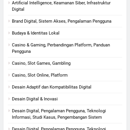
Artificial Intelligence, Keamanan Siber, Infrastruktur
Digital
Brand Digital, Sistem Akses, Pengalaman Pengguna
Budaya & Identitas Lokal
Casino & Gaming, Perbandingan Platform, Panduan
Pengguna
Casino, Slot Games, Gambling
Casino, Slot Online, Platform
Desain Adaptif dan Kompatibilitas Digital
Desain Digital & Inovasi
Desain Digital, Pengalaman Pengguna, Teknologi
Informasi, Studi Kasus, Pengembangan Sistem
Desain Digital, Pengalaman Pengguna, Teknologi