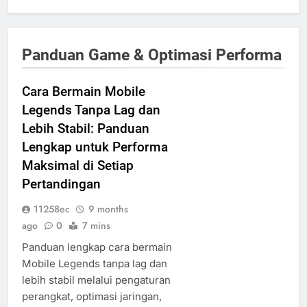
Panduan Game & Optimasi Performa
Cara Bermain Mobile
Legends Tanpa Lag dan
Lebih Stabil: Panduan
Lengkap untuk Performa
Maksimal di Setiap
Pertandingan
11258ec
9 months
ago
0
7 mins
Panduan lengkap cara bermain
Mobile Legends tanpa lag dan
lebih stabil melalui pengaturan
perangkat, optimasi jaringan,