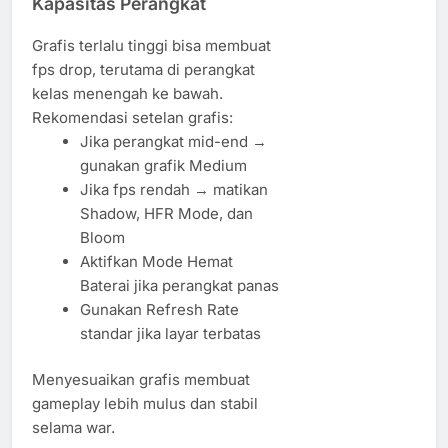
Kapasitas Perangkat
Grafis terlalu tinggi bisa membuat
fps drop, terutama di perangkat
kelas menengah ke bawah.
Rekomendasi setelan grafis:
Jika perangkat mid-end →
gunakan grafik Medium
Jika fps rendah → matikan
Shadow, HFR Mode, dan
Bloom
Aktifkan Mode Hemat
Baterai jika perangkat panas
Gunakan Refresh Rate
standar jika layar terbatas
Menyesuaikan grafis membuat
gameplay lebih mulus dan stabil
selama war.