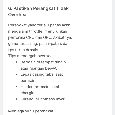
6. Pastikan Perangkat Tidak
Overheat
Perangkat yang terlalu panas akan
mengalami throttle, menurunkan
performa CPU dan GPU. Akibatnya,
game terasa lag, patah-patah, dan
fps turun drastis.
Tips mencegah overheat:
Bermain di tempat dingin
atau ruangan ber-AC
Lepas casing tebal saat
bermain
Hindari bermain sambil
charging
Kurangi brightness layar
Menjaga suhu perangkat