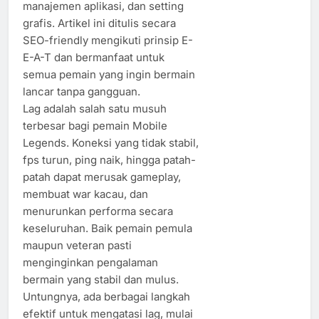
manajemen aplikasi, dan setting
grafis. Artikel ini ditulis secara
SEO-friendly mengikuti prinsip E-
E-A-T dan bermanfaat untuk
semua pemain yang ingin bermain
lancar tanpa gangguan.
Lag adalah salah satu musuh
terbesar bagi pemain Mobile
Legends. Koneksi yang tidak stabil,
fps turun, ping naik, hingga patah-
patah dapat merusak gameplay,
membuat war kacau, dan
menurunkan performa secara
keseluruhan. Baik pemain pemula
maupun veteran pasti
menginginkan pengalaman
bermain yang stabil dan mulus.
Untungnya, ada berbagai langkah
efektif untuk mengatasi lag, mulai