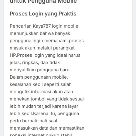
untuk Pengguna Mobile
Proses Login yang Praktis
Pencarian Kaya787 login mobile
menunjukkan bahwa banyak
pengguna ingin memahami proses
masuk akun melalui perangkat
HP.Proses login yang ideal harus
jelas, ringkas, dan tidak
menyulitkan pengguna baru.
Dalam penggunaan mobile,
kesalahan kecil seperti salah
mengetik informasi akun atau
menekan tombol yang tidak sesuai
lebih mudah terjadi karena layar
lebih kecil.Karena itu, pengguna
perlu berhati-hati saat
memasukkan data dan memastikan
koneksi internet cukup stabil.