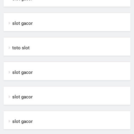
slot gacor
toto slot
slot gacor
slot gacor
slot gacor