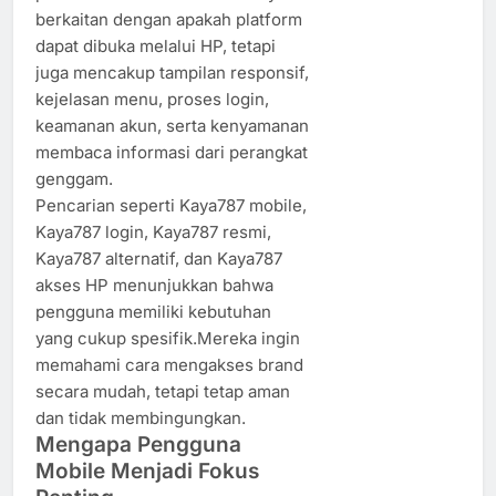
berkaitan dengan apakah platform
dapat dibuka melalui HP, tetapi
juga mencakup tampilan responsif,
kejelasan menu, proses login,
keamanan akun, serta kenyamanan
membaca informasi dari perangkat
genggam.
Pencarian seperti Kaya787 mobile,
Kaya787 login, Kaya787 resmi,
Kaya787 alternatif, dan Kaya787
akses HP menunjukkan bahwa
pengguna memiliki kebutuhan
yang cukup spesifik.Mereka ingin
memahami cara mengakses brand
secara mudah, tetapi tetap aman
dan tidak membingungkan.
Mengapa Pengguna
Mobile Menjadi Fokus