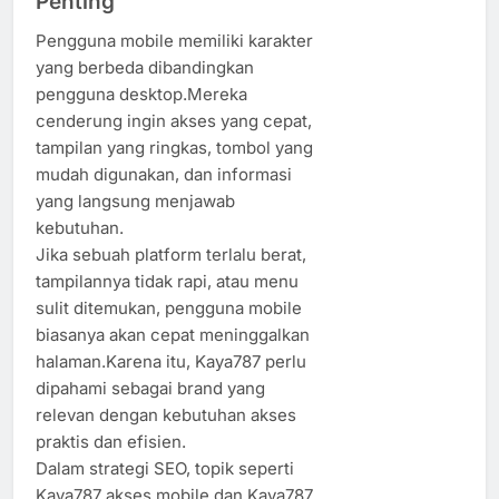
Penting
Pengguna mobile memiliki karakter
yang berbeda dibandingkan
pengguna desktop.Mereka
cenderung ingin akses yang cepat,
tampilan yang ringkas, tombol yang
mudah digunakan, dan informasi
yang langsung menjawab
kebutuhan.
Jika sebuah platform terlalu berat,
tampilannya tidak rapi, atau menu
sulit ditemukan, pengguna mobile
biasanya akan cepat meninggalkan
halaman.Karena itu, Kaya787 perlu
dipahami sebagai brand yang
relevan dengan kebutuhan akses
praktis dan efisien.
Dalam strategi SEO, topik seperti
Kaya787 akses mobile dan Kaya787