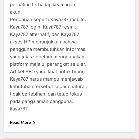
perhatian terhadap keamanan
akun.
Pencarian seperti Kaya787 mobile,
Kaya787 login, Kaya787 resmi,
Kaya787 alternatif, dan Kaya787
akses HP menunjukkan bahwa
pengguna membutuhkan informasi
yang jelas sebelum menggunakan
platform melalui perangkat seluler.
Artikel SEO yang kuat untuk brand
Kaya787 harus mampu menjawab
kebutuhan tersebut secara natural,
tidak berlebihan, dan tetap fokus
pada pengalaman pengguna.
kaya787
Read More