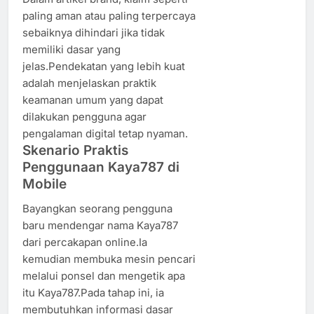
paling aman atau paling terpercaya
sebaiknya dihindari jika tidak
memiliki dasar yang
jelas.Pendekatan yang lebih kuat
adalah menjelaskan praktik
keamanan umum yang dapat
dilakukan pengguna agar
pengalaman digital tetap nyaman.
Skenario Praktis
Penggunaan Kaya787 di
Mobile
Bayangkan seorang pengguna
baru mendengar nama Kaya787
dari percakapan online.Ia
kemudian membuka mesin pencari
melalui ponsel dan mengetik apa
itu Kaya787.Pada tahap ini, ia
membutuhkan informasi dasar