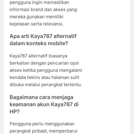
pengguna ingin memastikan
informasi brand dan akses yang
mereka gunakan memiliki
kejelasan serta relevansi.
Apa arti Kaya787 alternatif
dalam konteks mobile?
Kaya787 alternatif biasanya
berkaitan dengan pencarian opsi
akses ketika pengguna mengalami
kendala teknis atau halaman sulit
dibuka melalui perangkat tertentu.
Bagaimana cara menjaga
keamanan akun Kaya787 di
HP?
Pengguna perlu menggunakan
perangkat pribadi, memperbarui