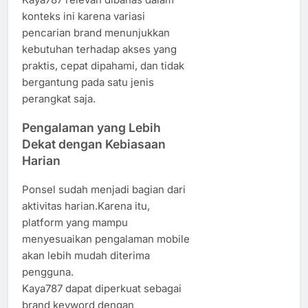
konteks ini karena variasi
pencarian brand menunjukkan
kebutuhan terhadap akses yang
praktis, cepat dipahami, dan tidak
bergantung pada satu jenis
perangkat saja.
Pengalaman yang Lebih
Dekat dengan Kebiasaan
Harian
Ponsel sudah menjadi bagian dari
aktivitas harian.Karena itu,
platform yang mampu
menyesuaikan pengalaman mobile
akan lebih mudah diterima
pengguna.
Kaya787 dapat diperkuat sebagai
brand keyword dengan