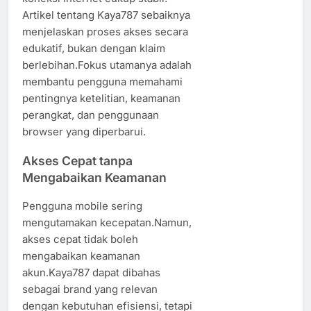
Artikel tentang Kaya787 sebaiknya
menjelaskan proses akses secara
edukatif, bukan dengan klaim
berlebihan.Fokus utamanya adalah
membantu pengguna memahami
pentingnya ketelitian, keamanan
perangkat, dan penggunaan
browser yang diperbarui.
Akses Cepat tanpa
Mengabaikan Keamanan
Pengguna mobile sering
mengutamakan kecepatan.Namun,
akses cepat tidak boleh
mengabaikan keamanan
akun.Kaya787 dapat dibahas
sebagai brand yang relevan
dengan kebutuhan efisiensi, tetapi