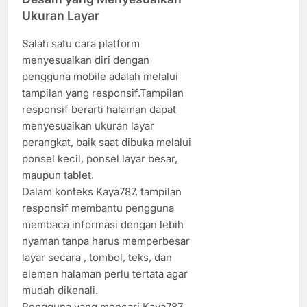
Ukuran Layar
Salah satu cara platform
menyesuaikan diri dengan
pengguna mobile adalah melalui
tampilan yang responsif.Tampilan
responsif berarti halaman dapat
menyesuaikan ukuran layar
perangkat, baik saat dibuka melalui
ponsel kecil, ponsel layar besar,
maupun tablet.
Dalam konteks Kaya787, tampilan
responsif membantu pengguna
membaca informasi dengan lebih
nyaman tanpa harus memperbesar
layar secara , tombol, teks, dan
elemen halaman perlu tertata agar
mudah dikenali.
Pengguna yang mencari Kaya787