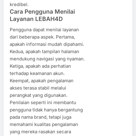
kredibel.
Cara Pengguna Menilai
Layanan LEBAH4D
Pengguna dapat menilai layanan
dari beberapa aspek. Pertama,
apakah informasi mudah dipahami.
Kedua, apakah tampilan halaman
mendukung navigasi yang nyaman.
Ketiga, apakah ada perhatian
terhadap keamanan akun.
Keempat, apakah pengalaman
akses terasa stabil melalui
perangkat yang digunakan.
Penilaian seperti ini membantu
pengguna tidak hanya bergantung
pada nama brand, tetapi juga
memahami kualitas pengalaman
yang mereka rasakan secara