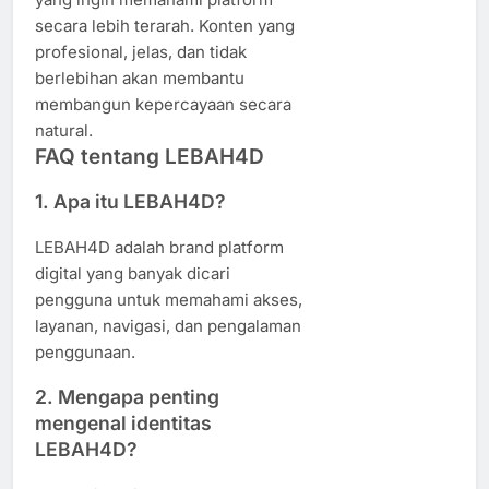
secara lebih terarah. Konten yang
profesional, jelas, dan tidak
berlebihan akan membantu
membangun kepercayaan secara
natural.
FAQ tentang LEBAH4D
1. Apa itu LEBAH4D?
LEBAH4D adalah brand platform
digital yang banyak dicari
pengguna untuk memahami akses,
layanan, navigasi, dan pengalaman
penggunaan.
2. Mengapa penting
mengenal identitas
LEBAH4D?