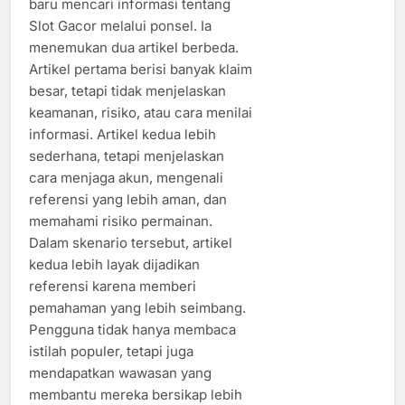
baru mencari informasi tentang
Slot Gacor melalui ponsel. Ia
menemukan dua artikel berbeda.
Artikel pertama berisi banyak klaim
besar, tetapi tidak menjelaskan
keamanan, risiko, atau cara menilai
informasi. Artikel kedua lebih
sederhana, tetapi menjelaskan
cara menjaga akun, mengenali
referensi yang lebih aman, dan
memahami risiko permainan.
Dalam skenario tersebut, artikel
kedua lebih layak dijadikan
referensi karena memberi
pemahaman yang lebih seimbang.
Pengguna tidak hanya membaca
istilah populer, tetapi juga
mendapatkan wawasan yang
membantu mereka bersikap lebih