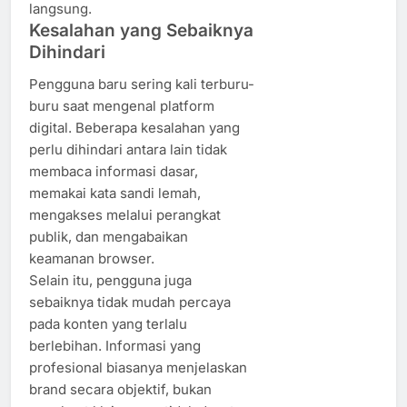
langsung.
Kesalahan yang Sebaiknya
Dihindari
Pengguna baru sering kali terburu-
buru saat mengenal platform
digital. Beberapa kesalahan yang
perlu dihindari antara lain tidak
membaca informasi dasar,
memakai kata sandi lemah,
mengakses melalui perangkat
publik, dan mengabaikan
keamanan browser.
Selain itu, pengguna juga
sebaiknya tidak mudah percaya
pada konten yang terlalu
berlebihan. Informasi yang
profesional biasanya menjelaskan
brand secara objektif, bukan