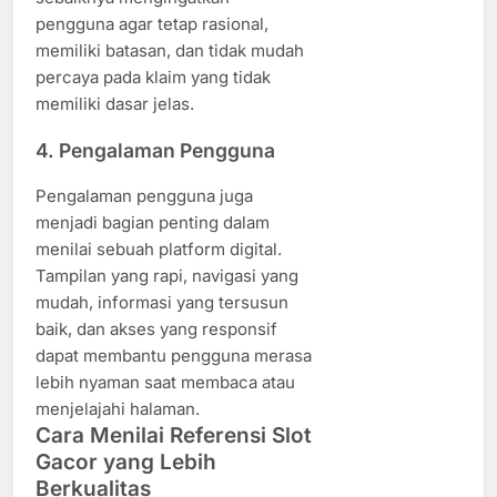
pengguna agar tetap rasional,
memiliki batasan, dan tidak mudah
percaya pada klaim yang tidak
memiliki dasar jelas.
4. Pengalaman Pengguna
Pengalaman pengguna juga
menjadi bagian penting dalam
menilai sebuah platform digital.
Tampilan yang rapi, navigasi yang
mudah, informasi yang tersusun
baik, dan akses yang responsif
dapat membantu pengguna merasa
lebih nyaman saat membaca atau
menjelajahi halaman.
Cara Menilai Referensi Slot
Gacor yang Lebih
Berkualitas