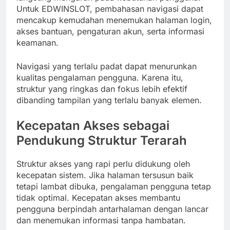
Untuk EDWINSLOT, pembahasan navigasi dapat
mencakup kemudahan menemukan halaman login,
akses bantuan, pengaturan akun, serta informasi
keamanan.
Navigasi yang terlalu padat dapat menurunkan
kualitas pengalaman pengguna. Karena itu,
struktur yang ringkas dan fokus lebih efektif
dibanding tampilan yang terlalu banyak elemen.
Kecepatan Akses sebagai
Pendukung Struktur Terarah
Struktur akses yang rapi perlu didukung oleh
kecepatan sistem. Jika halaman tersusun baik
tetapi lambat dibuka, pengalaman pengguna tetap
tidak optimal. Kecepatan akses membantu
pengguna berpindah antarhalaman dengan lancar
dan menemukan informasi tanpa hambatan.