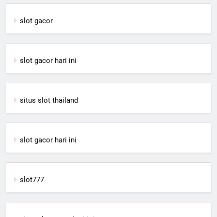
slot gacor
slot gacor hari ini
situs slot thailand
slot gacor hari ini
slot777