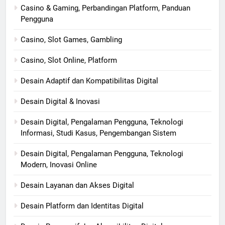
Casino & Gaming, Perbandingan Platform, Panduan
Pengguna
Casino, Slot Games, Gambling
Casino, Slot Online, Platform
Desain Adaptif dan Kompatibilitas Digital
Desain Digital & Inovasi
Desain Digital, Pengalaman Pengguna, Teknologi
Informasi, Studi Kasus, Pengembangan Sistem
Desain Digital, Pengalaman Pengguna, Teknologi
Modern, Inovasi Online
Desain Layanan dan Akses Digital
Desain Platform dan Identitas Digital