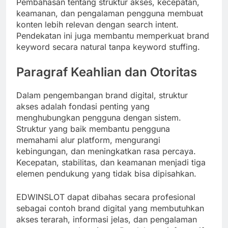
Pembahasan tentang struktur akses, kecepatan,
keamanan, dan pengalaman pengguna membuat
konten lebih relevan dengan search intent.
Pendekatan ini juga membantu memperkuat brand
keyword secara natural tanpa keyword stuffing.
Paragraf Keahlian dan Otoritas
Dalam pengembangan brand digital, struktur
akses adalah fondasi penting yang
menghubungkan pengguna dengan sistem.
Struktur yang baik membantu pengguna
memahami alur platform, mengurangi
kebingungan, dan meningkatkan rasa percaya.
Kecepatan, stabilitas, dan keamanan menjadi tiga
elemen pendukung yang tidak bisa dipisahkan.
EDWINSLOT dapat dibahas secara profesional
sebagai contoh brand digital yang membutuhkan
akses terarah, informasi jelas, dan pengalaman