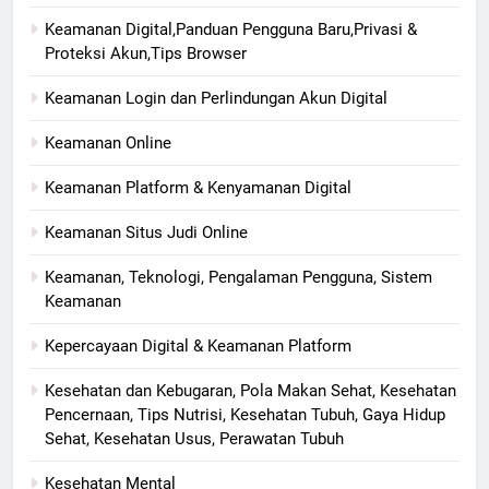
Keamanan Digital,Panduan Pengguna Baru,Privasi &
Proteksi Akun,Tips Browser
Keamanan Login dan Perlindungan Akun Digital
Keamanan Online
Keamanan Platform & Kenyamanan Digital
Keamanan Situs Judi Online
Keamanan, Teknologi, Pengalaman Pengguna, Sistem
Keamanan
Kepercayaan Digital & Keamanan Platform
Kesehatan dan Kebugaran, Pola Makan Sehat, Kesehatan
Pencernaan, Tips Nutrisi, Kesehatan Tubuh, Gaya Hidup
Sehat, Kesehatan Usus, Perawatan Tubuh
Kesehatan Mental