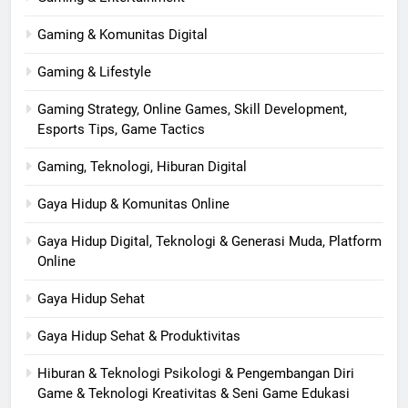
Gaming & Komunitas Digital
Gaming & Lifestyle
Gaming Strategy, Online Games, Skill Development,
Esports Tips, Game Tactics
Gaming, Teknologi, Hiburan Digital
Gaya Hidup & Komunitas Online
Gaya Hidup Digital, Teknologi & Generasi Muda, Platform
Online
Gaya Hidup Sehat
Gaya Hidup Sehat & Produktivitas
Hiburan & Teknologi Psikologi & Pengembangan Diri
Game & Teknologi Kreativitas & Seni Game Edukasi