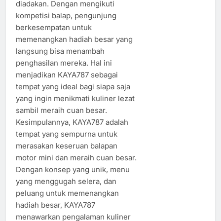
diadakan. Dengan mengikuti
kompetisi balap, pengunjung
berkesempatan untuk
memenangkan hadiah besar yang
langsung bisa menambah
penghasilan mereka. Hal ini
menjadikan KAYA787 sebagai
tempat yang ideal bagi siapa saja
yang ingin menikmati kuliner lezat
sambil meraih cuan besar.
Kesimpulannya, KAYA787 adalah
tempat yang sempurna untuk
merasakan keseruan balapan
motor mini dan meraih cuan besar.
Dengan konsep yang unik, menu
yang menggugah selera, dan
peluang untuk memenangkan
hadiah besar, KAYA787
menawarkan pengalaman kuliner