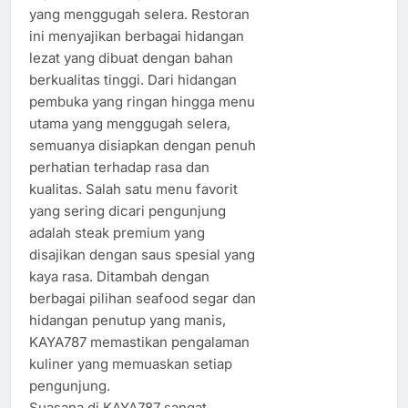
yang menggugah selera. Restoran
ini menyajikan berbagai hidangan
lezat yang dibuat dengan bahan
berkualitas tinggi. Dari hidangan
pembuka yang ringan hingga menu
utama yang menggugah selera,
semuanya disiapkan dengan penuh
perhatian terhadap rasa dan
kualitas. Salah satu menu favorit
yang sering dicari pengunjung
adalah steak premium yang
disajikan dengan saus spesial yang
kaya rasa. Ditambah dengan
berbagai pilihan seafood segar dan
hidangan penutup yang manis,
KAYA787 memastikan pengalaman
kuliner yang memuaskan setiap
pengunjung.
Suasana di KAYA787 sangat