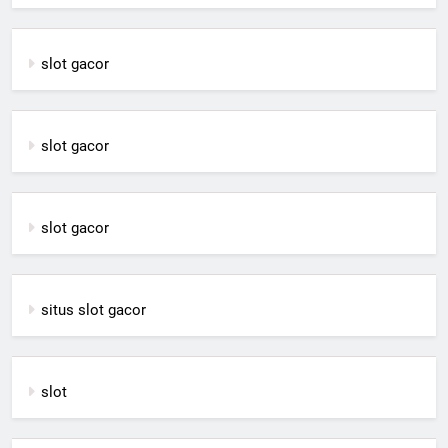
slot gacor
slot gacor
slot gacor
situs slot gacor
slot