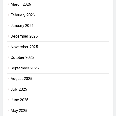
March 2026
February 2026
January 2026
December 2025
November 2025
October 2025
September 2025
August 2025
July 2025
June 2025
May 2025