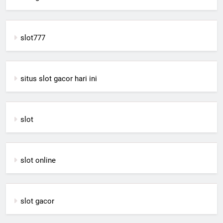
slot777
situs slot gacor hari ini
slot
slot online
slot gacor