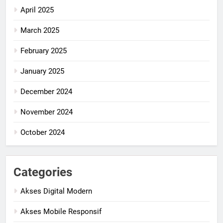
April 2025
March 2025
February 2025
January 2025
December 2024
November 2024
October 2024
Categories
Akses Digital Modern
Akses Mobile Responsif