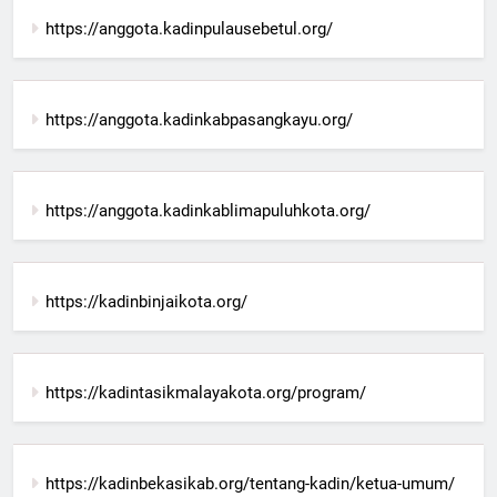
https://anggota.kadinpulausebetul.org/
https://anggota.kadinkabpasangkayu.org/
https://anggota.kadinkablimapuluhkota.org/
https://kadinbinjaikota.org/
https://kadintasikmalayakota.org/program/
https://kadinbekasikab.org/tentang-kadin/ketua-umum/