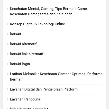
Kesehatan Mental, Gaming, Tips Bermain Game,
Kesehatan Gamer, Stres dan Kelelahan
Konsep Digital & Teknologi Online
laris4d
laris4d alternatif
laris4d link alternatif
laris4d login
Latihan Mekanik • Kesehatan Gamer • Optimasi Performa
Bermain
Layanan Digital dan Pengelolaan Platform
Layanan Pengguna