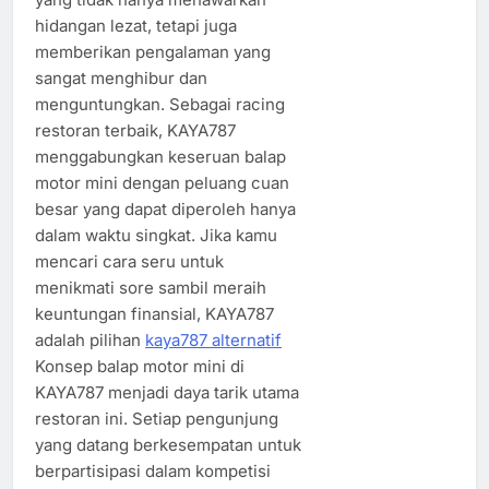
hidangan lezat, tetapi juga
memberikan pengalaman yang
sangat menghibur dan
menguntungkan. Sebagai racing
restoran terbaik, KAYA787
menggabungkan keseruan balap
motor mini dengan peluang cuan
besar yang dapat diperoleh hanya
dalam waktu singkat. Jika kamu
mencari cara seru untuk
menikmati sore sambil meraih
keuntungan finansial, KAYA787
adalah pilihan
kaya787 alternatif
Konsep balap motor mini di
KAYA787 menjadi daya tarik utama
restoran ini. Setiap pengunjung
yang datang berkesempatan untuk
berpartisipasi dalam kompetisi