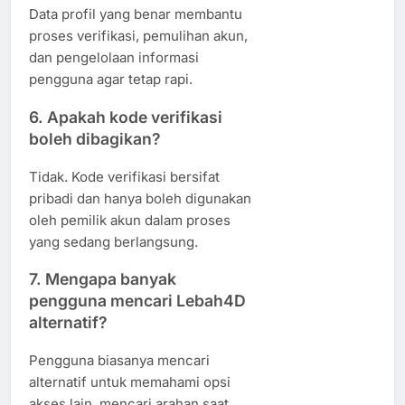
Data profil yang benar membantu
proses verifikasi, pemulihan akun,
dan pengelolaan informasi
pengguna agar tetap rapi.
6. Apakah kode verifikasi
boleh dibagikan?
Tidak. Kode verifikasi bersifat
pribadi dan hanya boleh digunakan
oleh pemilik akun dalam proses
yang sedang berlangsung.
7. Mengapa banyak
pengguna mencari Lebah4D
alternatif?
Pengguna biasanya mencari
alternatif untuk memahami opsi
akses lain, mencari arahan saat