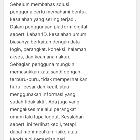
Sebelum membahas solusi,
pengguna perlu memahami bentuk
kesalahan yang sering terjadi.
Dalam penggunaan platform digital
seperti Lebah4D, kesalahan umum
biasanya berkaitan dengan data
login, perangkat, koneksi, halaman
akses, dan keamanan akun.
Sebagian pengguna mungkin
memasukkan kata sandi dengan
terburu-buru, tidak memperhatikan
huruf besar dan kecil, atau
menggunakan informasi yang
sudah tidak aktif. Ada juga yang
mengakses melalui perangkat
umum lalu lupa logout. Kesalahan
seperti ini terlihat kecil, tetapi
dapat menimbulkan risiko atau
kendala di kemudian hari.