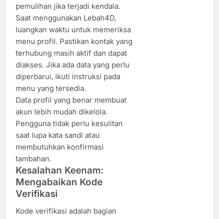
pemulihan jika terjadi kendala.
Saat menggunakan Lebah4D,
luangkan waktu untuk memeriksa
menu profil. Pastikan kontak yang
terhubung masih aktif dan dapat
diakses. Jika ada data yang perlu
diperbarui, ikuti instruksi pada
menu yang tersedia.
Data profil yang benar membuat
akun lebih mudah dikelola.
Pengguna tidak perlu kesulitan
saat lupa kata sandi atau
membutuhkan konfirmasi
tambahan.
Kesalahan Keenam:
Mengabaikan Kode
Verifikasi
Kode verifikasi adalah bagian