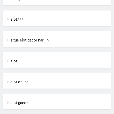
slot777
situs slot gacor hari ini
slot
slot online
slot gacor