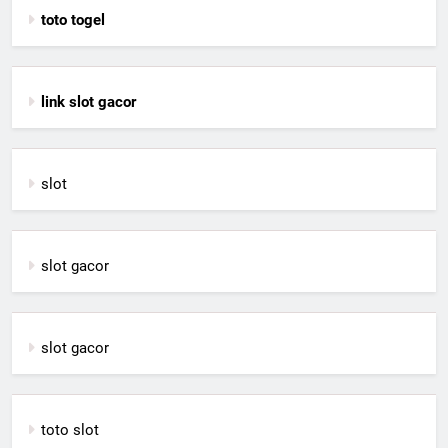
toto togel
link slot gacor
slot
slot gacor
slot gacor
toto slot