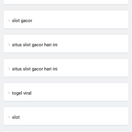
slot gacor
situs slot gacor hari ini
situs slot gacor hari ini
togel viral
slot