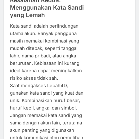
Kesalahan Kedua:
Menggunakan Kata Sandi
yang Lemah
Kata sandi adalah perlindungan
utama akun. Banyak pengguna
masih memakai kombinasi yang
mudah ditebak, seperti tanggal
lahir, nama pribadi, atau angka
berurutan. Kebiasaan ini kurang
ideal karena dapat meningkatkan
risiko akses tidak sah.
Saat mengakses Lebah4D,
gunakan kata sandi yang kuat dan
unik. Kombinasikan huruf besar,
huruf kecil, angka, dan simbol.
Jangan memakai kata sandi yang
sama dengan akun lain, terutama
akun penting yang digunakan
untuk komunikasi atau pemulihan