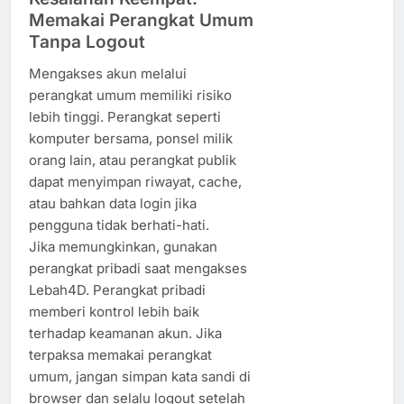
Memakai Perangkat Umum
Tanpa Logout
Mengakses akun melalui
perangkat umum memiliki risiko
lebih tinggi. Perangkat seperti
komputer bersama, ponsel milik
orang lain, atau perangkat publik
dapat menyimpan riwayat, cache,
atau bahkan data login jika
pengguna tidak berhati-hati.
Jika memungkinkan, gunakan
perangkat pribadi saat mengakses
Lebah4D. Perangkat pribadi
memberi kontrol lebih baik
terhadap keamanan akun. Jika
terpaksa memakai perangkat
umum, jangan simpan kata sandi di
browser dan selalu logout setelah