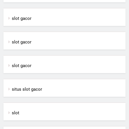
slot gacor
slot gacor
slot gacor
situs slot gacor
slot