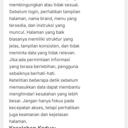
membingungkan atau tidak sesuai.
Sebelum login, perhatikan tampilan
halaman, nama brand, menu yang
tersedia, dan instruksi yang
muncul. Halaman yang baik
biasanya memiliki struktur yang
jelas, tampilan konsisten, dan tidak
meminta data yang tidak relevan.
Jika ada permintaan informasi
yang terasa berlebihan, pengguna
sebaiknya berhati-hati.
Ketelitian beberapa detik sebelum
memasukkan data dapat membantu
menghindari kesalahan yang lebih
besar. Jangan hanya fokus pada
kecepatan akses, tetapi perhatikan
juga keamanan dan kejelasan
halaman.