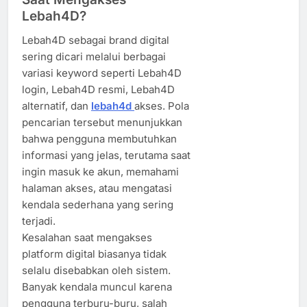
Lebah4D?
Lebah4D sebagai brand digital
sering dicari melalui berbagai
variasi keyword seperti Lebah4D
login, Lebah4D resmi, Lebah4D
alternatif, dan
lebah4d
akses. Pola
pencarian tersebut menunjukkan
bahwa pengguna membutuhkan
informasi yang jelas, terutama saat
ingin masuk ke akun, memahami
halaman akses, atau mengatasi
kendala sederhana yang sering
terjadi.
Kesalahan saat mengakses
platform digital biasanya tidak
selalu disebabkan oleh sistem.
Banyak kendala muncul karena
pengguna terburu-buru, salah