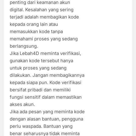
penting dari keamanan akun
digital. Kesalahan yang sering
terjadi adalah membagikan kode
kepada orang lain atau
memasukkan kode tanpa
memahami proses yang sedang
berlangsung.
Jika Lebah4D meminta verifikasi,
gunakan kode tersebut hanya
untuk proses yang sedang
dilakukan. Jangan membagikannya
kepada siapa pun. Kode verifikasi
bersifat pribadi dan memiliki
fungsi sensitif dalam memastikan
akses akun.
Jika ada pesan yang meminta kode
dengan alasan bantuan, pengguna
perlu waspada. Bantuan yang
benar seharusnya tidak meminta