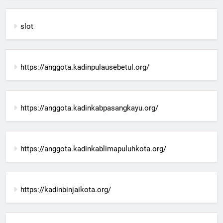
slot
https://anggota.kadinpulausebetul.org/
https://anggota.kadinkabpasangkayu.org/
https://anggota.kadinkablimapuluhkota.org/
https://kadinbinjaikota.org/