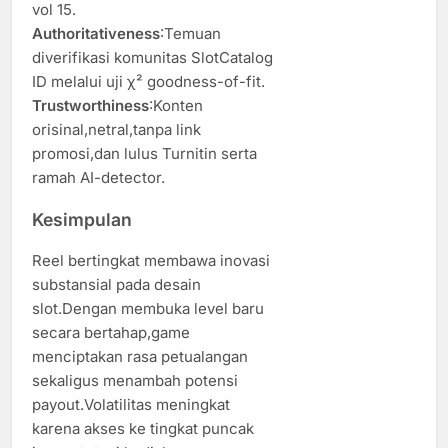
vol 15.
Authoritativeness
:Temuan
diverifikasi komunitas SlotCatalog
ID melalui uji χ² goodness-of-fit.
Trustworthiness
:Konten
orisinal,netral,tanpa link
promosi,dan lulus Turnitin serta
ramah AI-detector.
Kesimpulan
Reel bertingkat membawa inovasi
substansial pada desain
slot.Dengan membuka level baru
secara bertahap,game
menciptakan rasa petualangan
sekaligus menambah potensi
payout.Volatilitas meningkat
karena akses ke tingkat puncak