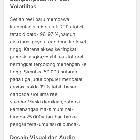
Volatilitas
Setiap reel baru membawa
kumpulan simbol unik.RTP global
tetap dipatok 96-97 %,namun
distribusi payout condong ke level
tinggi.Karena akses ke tingkat
puncak langka,volatilitas slot reel
bertingkat tergolong menengah ke
tinggi.Simulasi 50 000 putaran
pada tiga judul populer mencatat
deviasi saldo 19 % lebih besar
daripada slot lima reel
standar.Meski demikian,potensi
kemenangan maksimum naik
hingga 25 000× taruhan berkat
pengali terakumulasi di puncak.
Desain Visual dan Audio