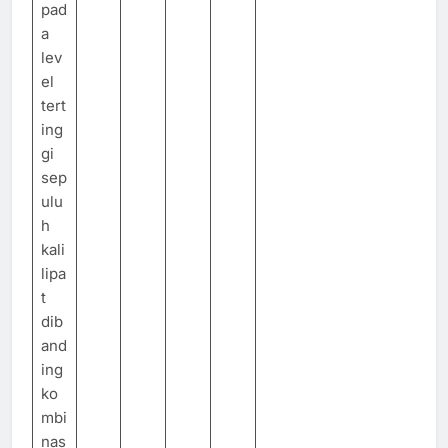
pad
a
lev
el
tert
ing
gi
sep
ulu
h
kali
lipa
t
dib
and
ing
ko
mbi
nas