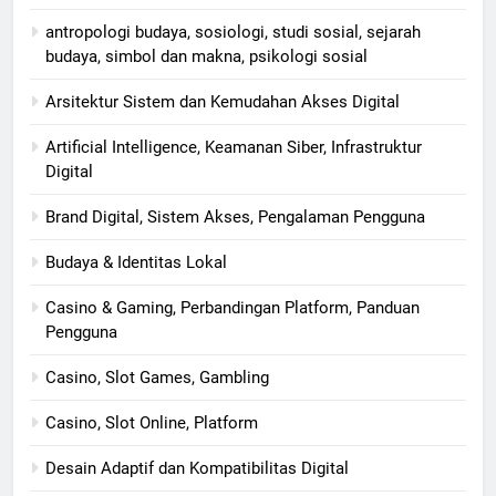
antropologi budaya, sosiologi, studi sosial, sejarah
budaya, simbol dan makna, psikologi sosial
Arsitektur Sistem dan Kemudahan Akses Digital
Artificial Intelligence, Keamanan Siber, Infrastruktur
Digital
Brand Digital, Sistem Akses, Pengalaman Pengguna
Budaya & Identitas Lokal
Casino & Gaming, Perbandingan Platform, Panduan
Pengguna
Casino, Slot Games, Gambling
Casino, Slot Online, Platform
Desain Adaptif dan Kompatibilitas Digital