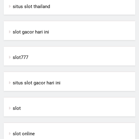
situs slot thailand
slot gacor hari ini
slot777
situs slot gacor hari ini
slot
slot online