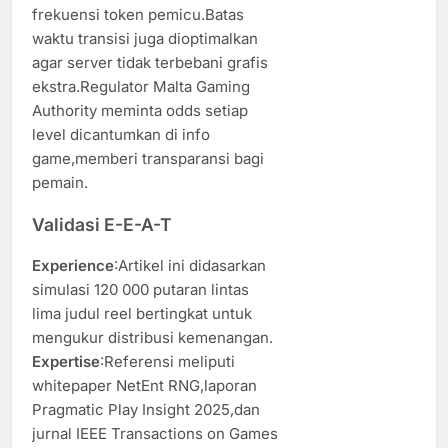
frekuensi token pemicu.Batas
waktu transisi juga dioptimalkan
agar server tidak terbebani grafis
ekstra.Regulator Malta Gaming
Authority meminta odds setiap
level dicantumkan di info
game,memberi transparansi bagi
pemain.
Validasi E-E-A-T
Experience
:Artikel ini didasarkan
simulasi 120 000 putaran lintas
lima judul reel bertingkat untuk
mengukur distribusi kemenangan.
Expertise
:Referensi meliputi
whitepaper NetEnt RNG,laporan
Pragmatic Play Insight 2025,dan
jurnal IEEE Transactions on Games