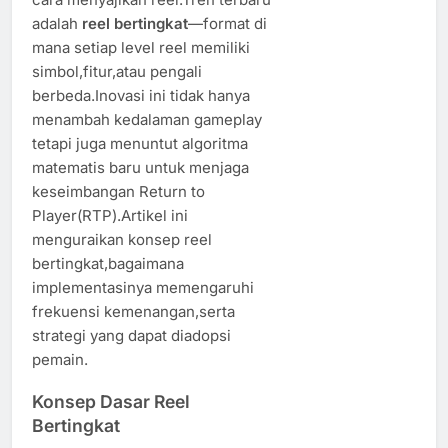
adalah
reel bertingkat
—format di
mana setiap level reel memiliki
simbol,fitur,atau pengali
berbeda.Inovasi ini tidak hanya
menambah kedalaman gameplay
tetapi juga menuntut algoritma
matematis baru untuk menjaga
keseimbangan Return to
Player(RTP).Artikel ini
menguraikan konsep reel
bertingkat,bagaimana
implementasinya memengaruhi
frekuensi kemenangan,serta
strategi yang dapat diadopsi
pemain.
Konsep Dasar Reel
Bertingkat