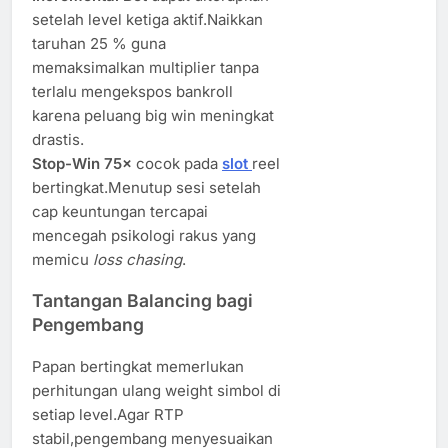
setelah level ketiga aktif.Naikkan
taruhan 25 % guna
memaksimalkan multiplier tanpa
terlalu mengekspos bankroll
karena peluang big win meningkat
drastis.
Stop-Win 75×
cocok pada
slot
reel
bertingkat.Menutup sesi setelah
cap keuntungan tercapai
mencegah psikologi rakus yang
memicu
loss chasing
.
Tantangan Balancing bagi
Pengembang
Papan bertingkat memerlukan
perhitungan ulang weight simbol di
setiap level.Agar RTP
stabil,pengembang menyesuaikan