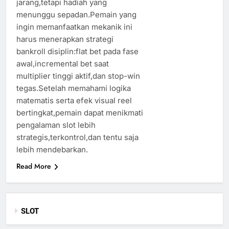
jarang,tetapi hadiah yang
menunggu sepadan.Pemain yang
ingin memanfaatkan mekanik ini
harus menerapkan strategi
bankroll disiplin:flat bet pada fase
awal,incremental bet saat
multiplier tinggi aktif,dan stop-win
tegas.Setelah memahami logika
matematis serta efek visual reel
bertingkat,pemain dapat menikmati
pengalaman slot lebih
strategis,terkontrol,dan tentu saja
lebih mendebarkan.
Read More
SLOT