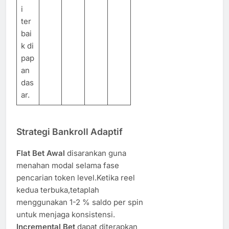
i
ter
bai
k di
pap
an
das
ar.
Strategi Bankroll Adaptif
Flat Bet Awal
disarankan guna
menahan modal selama fase
pencarian token level.Ketika reel
kedua terbuka,tetaplah
menggunakan 1-2 % saldo per spin
untuk menjaga konsistensi.
Incremental Bet
dapat diterapkan