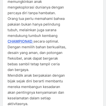
memungkinkan anak
mengeksplorasi dunianya dengan
percaya diri tanpa hambatan.
Orang tua perlu memahami bahwa
pakaian bukan hanya pelindung
tubuh, melainkan juga sarana
mendukung tumbuh kembang
CHAMPION4D
secara optimal.
Dengan memilih bahan berkualitas,
desain yang aman, dan potongan
fleksibel, anak dapat bergerak
bebas sambil tetap tampil ceria
dan bergaya.
Mendidik anak berpakaian dengan
bijak sejak dini berarti membantu
mereka membangun kesadaran
akan pentingnya kenyamanan dan
keselamatan dalam setiap
aktivitasnya.