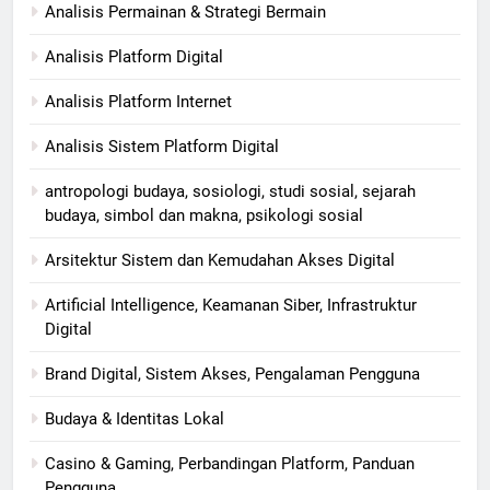
Analisis Permainan & Strategi Bermain
Analisis Platform Digital
Analisis Platform Internet
Analisis Sistem Platform Digital
antropologi budaya, sosiologi, studi sosial, sejarah
budaya, simbol dan makna, psikologi sosial
Arsitektur Sistem dan Kemudahan Akses Digital
Artificial Intelligence, Keamanan Siber, Infrastruktur
Digital
Brand Digital, Sistem Akses, Pengalaman Pengguna
Budaya & Identitas Lokal
Casino & Gaming, Perbandingan Platform, Panduan
Pengguna