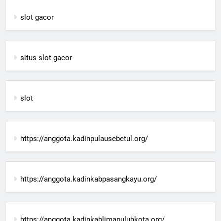
slot gacor
situs slot gacor
slot
https://anggota.kadinpulausebetul.org/
https://anggota.kadinkabpasangkayu.org/
https://anggota.kadinkablimapuluhkota.org/