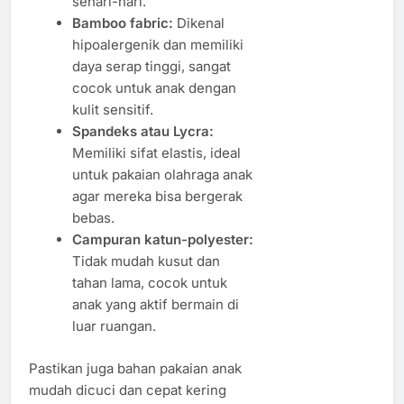
sehari-hari.
Bamboo fabric:
Dikenal
hipoalergenik dan memiliki
daya serap tinggi, sangat
cocok untuk anak dengan
kulit sensitif.
Spandeks atau Lycra:
Memiliki sifat elastis, ideal
untuk pakaian olahraga anak
agar mereka bisa bergerak
bebas.
Campuran katun-polyester:
Tidak mudah kusut dan
tahan lama, cocok untuk
anak yang aktif bermain di
luar ruangan.
Pastikan juga bahan pakaian anak
mudah dicuci dan cepat kering