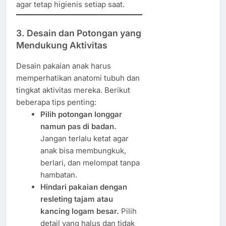
agar tetap higienis setiap saat.
3. Desain dan Potongan yang
Mendukung Aktivitas
Desain pakaian anak harus
memperhatikan anatomi tubuh dan
tingkat aktivitas mereka. Berikut
beberapa tips penting:
Pilih potongan longgar
namun pas di badan.
Jangan terlalu ketat agar
anak bisa membungkuk,
berlari, dan melompat tanpa
hambatan.
Hindari pakaian dengan
resleting tajam atau
kancing logam besar.
Pilih
detail yang halus dan tidak