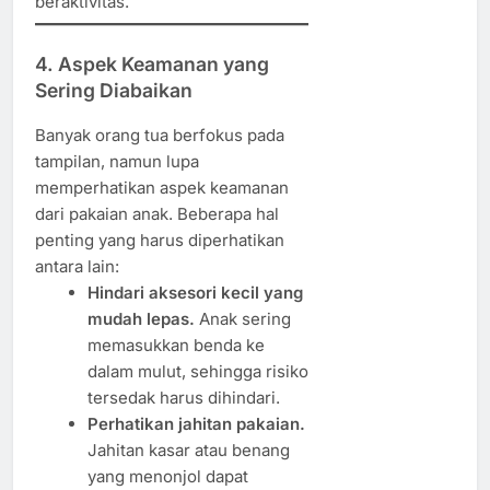
beraktivitas.
4. Aspek Keamanan yang
Sering Diabaikan
Banyak orang tua berfokus pada
tampilan, namun lupa
memperhatikan aspek keamanan
dari pakaian anak. Beberapa hal
penting yang harus diperhatikan
antara lain:
Hindari aksesori kecil yang
mudah lepas.
Anak sering
memasukkan benda ke
dalam mulut, sehingga risiko
tersedak harus dihindari.
Perhatikan jahitan pakaian.
Jahitan kasar atau benang
yang menonjol dapat