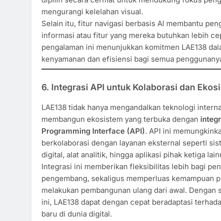
mengurangi kelelahan visual.
Selain itu, fitur navigasi berbasis AI membantu 
informasi atau fitur yang mereka butuhkan lebih ce
pengalaman ini menunjukkan komitmen LAE138 da
kenyamanan dan efisiensi bagi semua penggunany
6.
Integrasi API untuk Kolaborasi dan Eko
LAE138 tidak hanya mengandalkan teknologi internal
membangun ekosistem yang terbuka dengan
integ
Programming Interface (API)
. API ini memungkink
berkolaborasi dengan layanan eksternal seperti s
digital, alat analitik, hingga aplikasi pihak ketiga lai
Integrasi ini memberikan fleksibilitas lebih bagi p
pengembang, sekaligus memperluas kemampuan pl
melakukan pembangunan ulang dari awal. Dengan s
ini, LAE138 dapat dengan cepat beradaptasi terhad
baru di dunia digital.