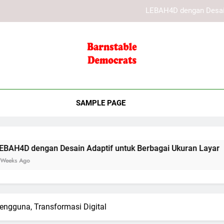
LEBAH4D dengan Desain
Cara Menjaga Pengalaman Akses
Cara Menjaga Pengalaman Aks
nstable Democrats
EDWINSLOT dengan Desain Adaptif untu
erita Dan Informasi Politik Dari Barnstable Democrats. Untuk Pa
LEBAH4D dengan Desain
SAMPLE PAGE
Cara Menjaga Pengalaman Akses
Cara Menjaga Pengalaman Aks
an Desain Adaptif untuk Berbagai Ukuran Layar
Cara 
3 Weeks
engguna, Transformasi Digital