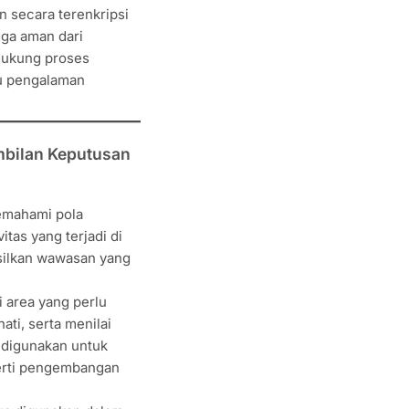
n secara terenkripsi
gga aman dari
ndukung proses
u pengalaman
mbilan Keputusan
mahami pola
tas yang terjadi di
silkan wawasan yang
i area yang perlu
ati, serta menilai
 digunakan untuk
erti pengembangan