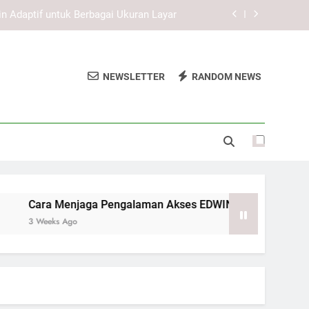
 Adaptif untuk Berbagai Ukuran Layar
 EDWINSLOT Tetap Stabil dan Nyaman
es LEBAH4D Tetap Stabil dan Nyaman
NEWSLETTER
RANDOM NEWS
k Berbagai Ukuran Layar secara Aman
rtisipasi Politik Yang Lebih Baik.
 Adaptif untuk Berbagai Ukuran Layar
 EDWINSLOT Tetap Stabil dan Nyaman
es LEBAH4D Tetap Stabil dan Nyaman
Menjaga Pengalaman Akses EDWINSLOT Tetap Stabil dan Nya
 Ago