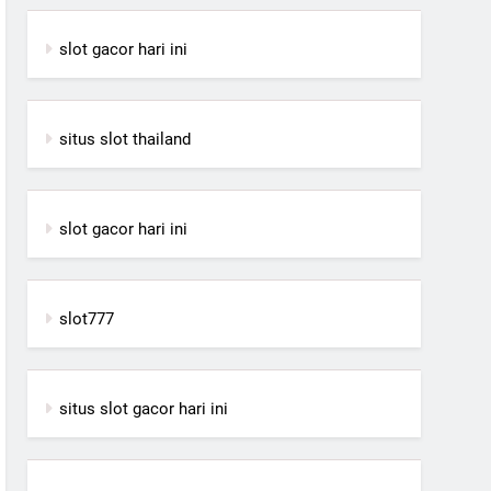
slot gacor hari ini
situs slot thailand
slot gacor hari ini
slot777
situs slot gacor hari ini