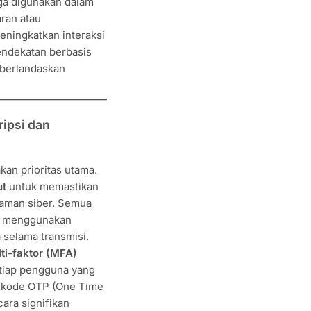
uga digunakan dalam
ran atau
eningkatkan interaksi
endekatan berbasis
 berlandaskan
ipsi dan
an prioritas utama.
ut
untuk memastikan
caman siber. Semua
an menggunakan
selama transmisi.
lti-faktor (MFA)
tiap pengguna yang
ti kode OTP (One Time
cara signifikan