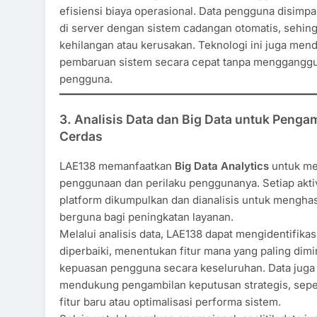
efisiensi biaya operasional. Data pengguna disimpa
di server dengan sistem cadangan otomatis, sehin
kehilangan atau kerusakan. Teknologi ini juga me
pembaruan sistem secara cepat tanpa menggangg
pengguna.
3.
Analisis Data dan Big Data untuk Penga
Cerdas
LAE138 memanfaatkan
Big Data Analytics
untuk me
penggunaan dan perilaku penggunanya. Setiap aktivi
platform dikumpulkan dan dianalisis untuk mengha
berguna bagi peningkatan layanan.
Melalui analisis data, LAE138 dapat mengidentifikas
diperbaiki, menentukan fitur mana yang paling dimin
kepuasan pengguna secara keseluruhan. Data juga
mendukung pengambilan keputusan strategis, sep
fitur baru atau optimalisasi performa sistem.