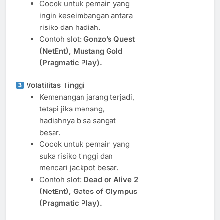
Cocok untuk pemain yang
ingin keseimbangan antara
risiko dan hadiah.
Contoh slot:
Gonzo’s Quest
(NetEnt), Mustang Gold
(Pragmatic Play).
Volatilitas Tinggi
Kemenangan jarang terjadi,
tetapi jika menang,
hadiahnya bisa sangat
besar.
Cocok untuk pemain yang
suka risiko tinggi dan
mencari jackpot besar.
Contoh slot:
Dead or Alive 2
(NetEnt), Gates of Olympus
(Pragmatic Play).