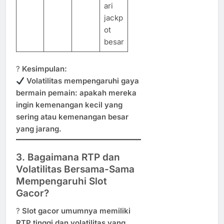
ari
jackp
ot
besar
?
Kesimpulan:
Volatilitas mempengaruhi gaya
bermain pemain: apakah mereka
ingin kemenangan kecil yang
sering atau kemenangan besar
yang jarang.
3. Bagaimana RTP dan
Volatilitas Bersama-Sama
Mempengaruhi Slot
Gacor?
?
Slot gacor umumnya memiliki
RTP tinggi dan volatilitas yang