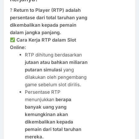
?
Return to Player (RTP) adalah
persentase dari total taruhan yang
dikembalikan kepada pemain
dalam jangka panjang.
Cara Kerja RTP dalam Slot
Online:
RTP dihitung berdasarkan
jutaan atau bahkan miliaran
putaran simulasi
yang
dilakukan oleh pengembang
game sebelum slot dirilis.
Persentase RTP
menunjukkan
berapa
banyak uang yang
kemungkinan akan
dikembalikan kepada
pemain dari total taruhan
mereka.