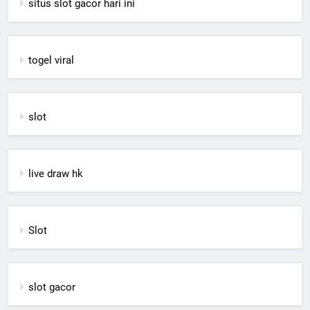
situs slot gacor hari ini
togel viral
slot
live draw hk
Slot
slot gacor