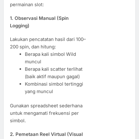
permainan slot:
1.
Observasi Manual (Spin
Logging)
Lakukan pencatatan hasil dari 100–
200 spin, dan hitung:
Berapa kali simbol Wild
muncul
Berapa kali scatter terlihat
(baik aktif maupun gagal)
Kombinasi simbol tertinggi
yang muncul
Gunakan spreadsheet sederhana
untuk mengamati frekuensi per
simbol.
2.
Pemetaan Reel Virtual (Visual