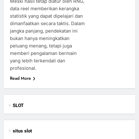
Meski hasil tetap diatur oleh RNG,
data reel memberikan kerangka
statistik yang dapat dipelajari dan
dimanfaatkan secara taktis. Dalam
jangka panjang, pendekatan ini
bukan hanya meningkatkan
peluang menang, tetapi juga
memberi pengalaman bermain
yang lebih terkendali dan
profesional.
Read More
SLOT
situs slot