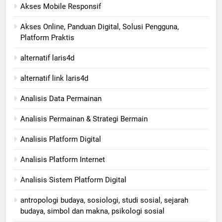
Akses Mobile Responsif
Akses Online, Panduan Digital, Solusi Pengguna,
Platform Praktis
alternatif laris4d
alternatif link laris4d
Analisis Data Permainan
Analisis Permainan & Strategi Bermain
Analisis Platform Digital
Analisis Platform Internet
Analisis Sistem Platform Digital
antropologi budaya, sosiologi, studi sosial, sejarah
budaya, simbol dan makna, psikologi sosial