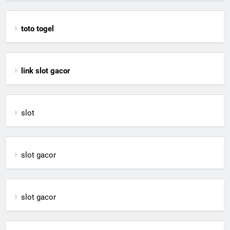
toto togel
link slot gacor
slot
slot gacor
slot gacor