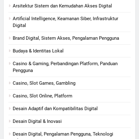
Arsitektur Sistem dan Kemudahan Akses Digital
Artificial Intelligence, Keamanan Siber, Infrastruktur
Digital
Brand Digital, Sistem Akses, Pengalaman Pengguna
Budaya & Identitas Lokal
Casino & Gaming, Perbandingan Platform, Panduan
Pengguna
Casino, Slot Games, Gambling
Casino, Slot Online, Platform
Desain Adaptif dan Kompatibilitas Digital
Desain Digital & Inovasi
Desain Digital, Pengalaman Pengguna, Teknologi