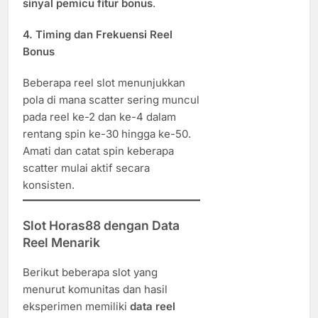
sinyal pemicu fitur bonus
.
4.
Timing dan Frekuensi Reel
Bonus
Beberapa reel slot menunjukkan
pola di mana scatter sering muncul
pada reel ke-2 dan ke-4 dalam
rentang spin ke-30 hingga ke-50.
Amati dan catat spin keberapa
scatter mulai aktif secara
konsisten.
Slot Horas88 dengan Data
Reel Menarik
Berikut beberapa slot yang
menurut komunitas dan hasil
eksperimen memiliki
data reel