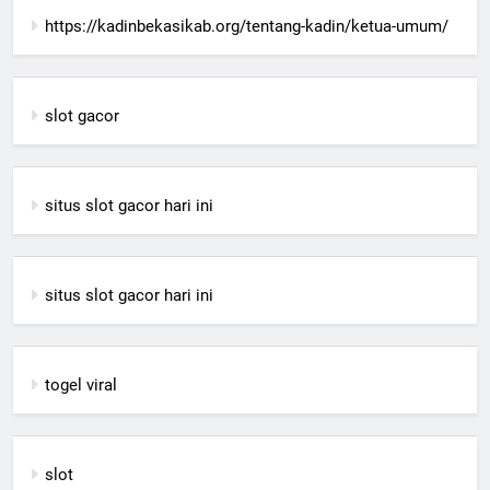
https://kadinbekasikab.org/tentang-kadin/ketua-umum/
slot gacor
situs slot gacor hari ini
situs slot gacor hari ini
togel viral
slot