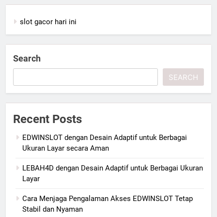
slot gacor hari ini
Search
SEARCH
Recent Posts
EDWINSLOT dengan Desain Adaptif untuk Berbagai
Ukuran Layar secara Aman
LEBAH4D dengan Desain Adaptif untuk Berbagai Ukuran
Layar
Cara Menjaga Pengalaman Akses EDWINSLOT Tetap
Stabil dan Nyaman