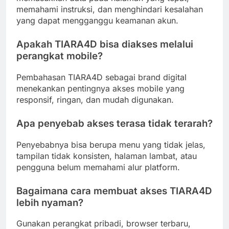
memahami instruksi, dan menghindari kesalahan
yang dapat mengganggu keamanan akun.
Apakah TIARA4D bisa diakses melalui
perangkat mobile?
Pembahasan TIARA4D sebagai brand digital
menekankan pentingnya akses mobile yang
responsif, ringan, dan mudah digunakan.
Apa penyebab akses terasa tidak terarah?
Penyebabnya bisa berupa menu yang tidak jelas,
tampilan tidak konsisten, halaman lambat, atau
pengguna belum memahami alur platform.
Bagaimana cara membuat akses TIARA4D
lebih nyaman?
Gunakan perangkat pribadi, browser terbaru,