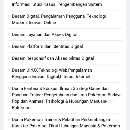
Informasi, Studi Kasus, Pengembangan Sistem
Desain Digital, Pengalaman Pengguna, Teknologi
Modern, Inovasi Online
Desain Layanan dan Akses Digital
Desain Platform dan Identitas Digital
Desain Responsif dan Aksesibilitas Digital
Desain UI/UX,Teknologi Web,Pengalaman
Pengguna,Inovasi Digital,Literasi Internet
Dunia Fantasi & Edukasi Ilmiah Strategi Game dan
Panduan Trainer Pengetahuan dan Ilmu Pokémon Budaya
Pop dan Animasi Psikologi & Hubungan Manusia-
Pokémon
Dunia Pokémon Trainer & Pelatihan Perkembangan
Karakter Psikologi Fiksi Hubungan Manusia & Pokémon