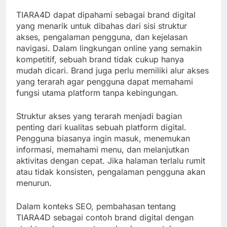
TIARA4D dapat dipahami sebagai brand digital
yang menarik untuk dibahas dari sisi struktur
akses, pengalaman pengguna, dan kejelasan
navigasi. Dalam lingkungan online yang semakin
kompetitif, sebuah brand tidak cukup hanya
mudah dicari. Brand juga perlu memiliki alur akses
yang terarah agar pengguna dapat memahami
fungsi utama platform tanpa kebingungan.
Struktur akses yang terarah menjadi bagian
penting dari kualitas sebuah platform digital.
Pengguna biasanya ingin masuk, menemukan
informasi, memahami menu, dan melanjutkan
aktivitas dengan cepat. Jika halaman terlalu rumit
atau tidak konsisten, pengalaman pengguna akan
menurun.
Dalam konteks SEO, pembahasan tentang
TIARA4D sebagai contoh brand digital dengan