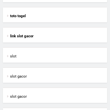
toto togel
link slot gacor
slot
slot gacor
slot gacor