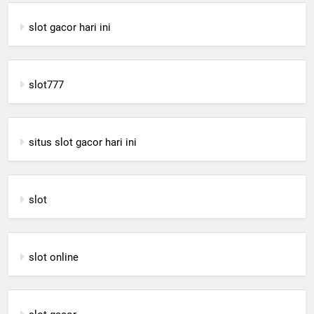
slot gacor hari ini
slot777
situs slot gacor hari ini
slot
slot online