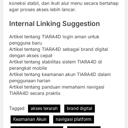
koneksi stabil, dan ikuti alur menu secara bertahap
agar proses akses lebih lancar.
Internal Linking Suggestion
Artikel tentang TIARA4D login aman untuk
pengguna baru
Artikel tentang TIARA4D sebagai brand digital
dengan akses cepat
Artikel tentang stabilitas sistem TIARA4D di
perangkat mobile
Artikel tentang keamanan akun TIARA4D dalam
penggunaan harian
Artikel tentang panduan memahami navigasi
TIARA4D secara praktis
Tagged:
akses terarah
brand digital
Keamanan Akun
navigasi platform