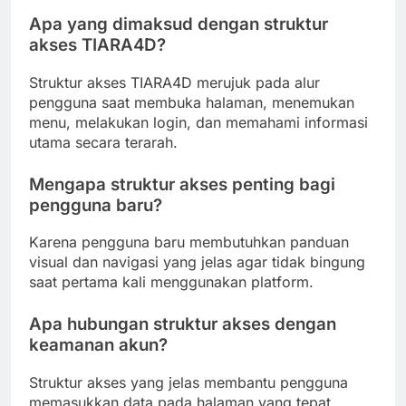
Apa yang dimaksud dengan struktur
akses TIARA4D?
Struktur akses TIARA4D merujuk pada alur
pengguna saat membuka halaman, menemukan
menu, melakukan login, dan memahami informasi
utama secara terarah.
Mengapa struktur akses penting bagi
pengguna baru?
Karena pengguna baru membutuhkan panduan
visual dan navigasi yang jelas agar tidak bingung
saat pertama kali menggunakan platform.
Apa hubungan struktur akses dengan
keamanan akun?
Struktur akses yang jelas membantu pengguna
memasukkan data pada halaman yang tepat,