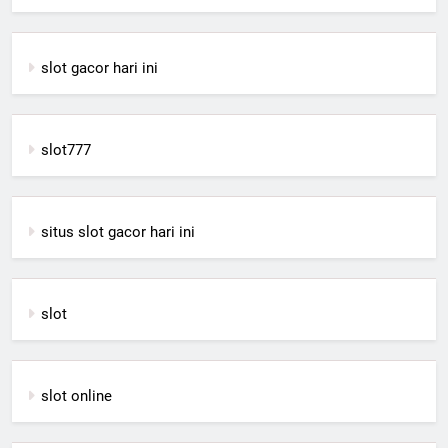
slot gacor hari ini
slot777
situs slot gacor hari ini
slot
slot online