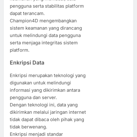
pengguna serta stabilitas platform
dapat terancam.
Champion4D mengembangkan
sistem keamanan yang dirancang
untuk melindungi data pengguna
serta menjaga integritas sistem
platform.
Enkripsi Data
Enkripsi merupakan teknologi yang
digunakan untuk melindungi
informasi yang dikirimkan antara
pengguna dan server.
Dengan teknologi ini, data yang
dikirimkan melalui jaringan internet
tidak dapat dibaca oleh pihak yang
tidak berwenang.
Enkripsi menjadi standar