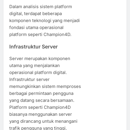
Dalam analisis sistem platform
digital, terdapat beberapa
komponen teknologi yang menjadi
fondasi utama operasional
platform seperti Champion4D.
Infrastruktur Server
Server merupakan komponen
utama yang menjalankan
operasional platform digital.
Infrastruktur server
memungkinkan sistem memproses
berbagai permintaan pengguna
yang datang secara bersamaan.
Platform seperti Champion4D
biasanya menggunakan server
yang dirancang untuk menangani
trafik pengguna yang tinggi.