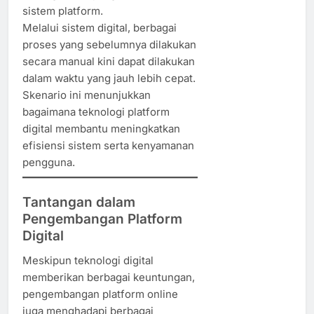
sistem platform.
Melalui sistem digital, berbagai
proses yang sebelumnya dilakukan
secara manual kini dapat dilakukan
dalam waktu yang jauh lebih cepat.
Skenario ini menunjukkan
bagaimana teknologi platform
digital membantu meningkatkan
efisiensi sistem serta kenyamanan
pengguna.
Tantangan dalam
Pengembangan Platform
Digital
Meskipun teknologi digital
memberikan berbagai keuntungan,
pengembangan platform online
juga menghadapi berbagai