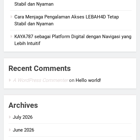
Stabil dan Nyaman
Cara Menjaga Pengalaman Akses LEBAH4D Tetap
Stabil dan Nyaman
KAYA787 sebagai Platform Digital dengan Navigasi yang
Lebih Intuitif
Recent Comments
A WordPress Commenter
on
Hello world!
Archives
July 2026
June 2026