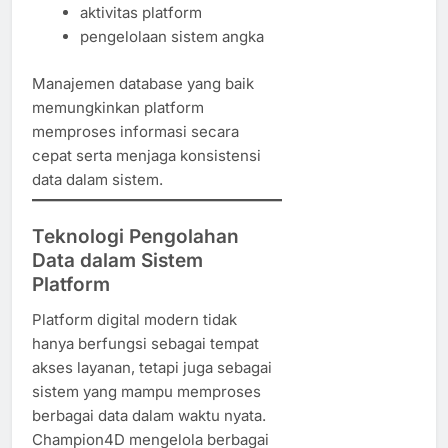
aktivitas platform
pengelolaan sistem angka
Manajemen database yang baik
memungkinkan platform
memproses informasi secara
cepat serta menjaga konsistensi
data dalam sistem.
Teknologi Pengolahan
Data dalam Sistem
Platform
Platform digital modern tidak
hanya berfungsi sebagai tempat
akses layanan, tetapi juga sebagai
sistem yang mampu memproses
berbagai data dalam waktu nyata.
Champion4D mengelola berbagai