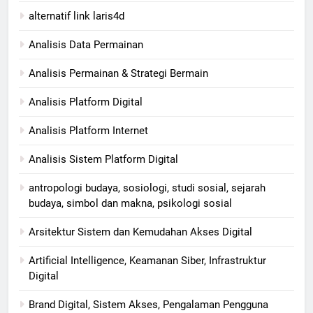
alternatif link laris4d
Analisis Data Permainan
Analisis Permainan & Strategi Bermain
Analisis Platform Digital
Analisis Platform Internet
Analisis Sistem Platform Digital
antropologi budaya, sosiologi, studi sosial, sejarah
budaya, simbol dan makna, psikologi sosial
Arsitektur Sistem dan Kemudahan Akses Digital
Artificial Intelligence, Keamanan Siber, Infrastruktur
Digital
Brand Digital, Sistem Akses, Pengalaman Pengguna