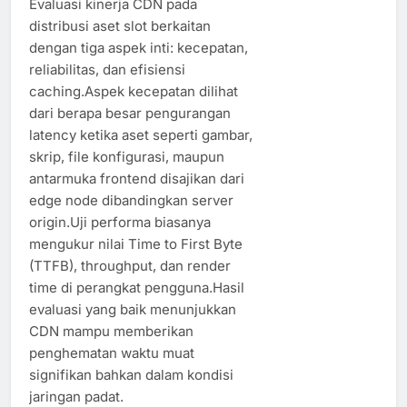
Evaluasi kinerja CDN pada
distribusi aset slot berkaitan
dengan tiga aspek inti: kecepatan,
reliabilitas, dan efisiensi
caching.Aspek kecepatan dilihat
dari berapa besar pengurangan
latency ketika aset seperti gambar,
skrip, file konfigurasi, maupun
antarmuka frontend disajikan dari
edge node dibandingkan server
origin.Uji performa biasanya
mengukur nilai Time to First Byte
(TTFB), throughput, dan render
time di perangkat pengguna.Hasil
evaluasi yang baik menunjukkan
CDN mampu memberikan
penghematan waktu muat
signifikan bahkan dalam kondisi
jaringan padat.