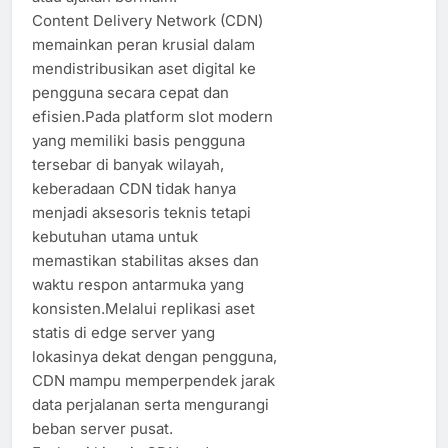
Content Delivery Network (CDN)
memainkan peran krusial dalam
mendistribusikan aset digital ke
pengguna secara cepat dan
efisien.Pada platform slot modern
yang memiliki basis pengguna
tersebar di banyak wilayah,
keberadaan CDN tidak hanya
menjadi aksesoris teknis tetapi
kebutuhan utama untuk
memastikan stabilitas akses dan
waktu respon antarmuka yang
konsisten.Melalui replikasi aset
statis di edge server yang
lokasinya dekat dengan pengguna,
CDN mampu memperpendek jarak
data perjalanan serta mengurangi
beban server pusat.