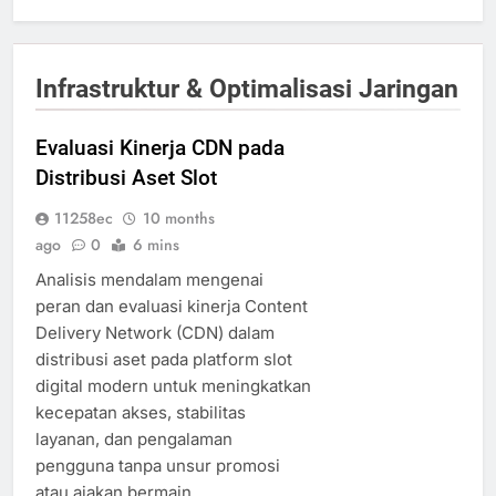
Infrastruktur & Optimalisasi Jaringan
Evaluasi Kinerja CDN pada
Distribusi Aset Slot
11258ec
10 months
ago
0
6 mins
Analisis mendalam mengenai
peran dan evaluasi kinerja Content
Delivery Network (CDN) dalam
distribusi aset pada platform slot
digital modern untuk meningkatkan
kecepatan akses, stabilitas
layanan, dan pengalaman
pengguna tanpa unsur promosi
atau ajakan bermain.