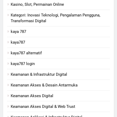
Kasino, Slot, Permainan Online
Kategori: Inovasi Teknologi, Pengalaman Pengguna,
Transformasi Digital
kaya 787
kaya787
kaya787 alternatif
kaya787 login
Keamanan & Infrastruktur Digital
Keamanan Akses & Desain Antarmuka
Keamanan Akses Digital
Keamanan Akses Digital & Web Trust