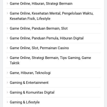
Game Online, Hiburan, Strategi Bermain
Game Online, Kesehatan Mental, Pengelolaan Waktu,
Kesehatan Fisik, Lifestyle
Game Online, Panduan Bermain, Slot
Game Online, Panduan Pemula, Hiburan Digital
Game Online, Slot, Permainan Casino
Game Online, Strategi Bermain, Tips Gaming, Game
Taktik
Game, Hiburan, Teknologi
Gaming & Entertainment
Gaming & Komunitas Digital
Gaming & Lifestyle