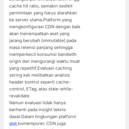
cache hit ratio, semakin sedikit
permintaan yang harus diarahkan
ke server utama.Platform yang
mengkonfigurasi CDN dengan baik
akan menempatkan aset yang
jarang berubah (immutable) pada
masa retensi panjang sehingga
memperkecil konsumsi bandwith
origin dan mengurangi waktu muat
yang repetitif.Evaluasi caching
sering kali melibatkan analisis
header kontrol seperti cache-
control, ETag, atau stale-while-
revalidate.
Namun evaluasi tidak hanya
berhenti pada insight teknis
dasar.Dalam lingkungan platform
slot
kontemporer, CDN juga