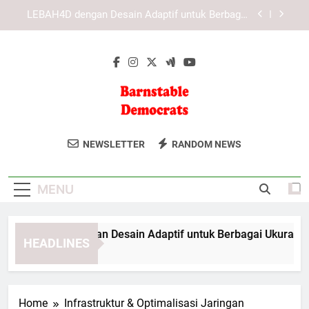
Skip
Cara Menjaga Pengalaman Akses EDWINSLOT
to
Tetap Stabil dan Nyaman
content
Cara Menjaga Pengalaman Akses LEBAH4D
Tetap Stabil dan Nyaman
EDWINSLOT dengan Desain Adaptif untuk
Berbagai Ukuran Layar secara Aman
LEBAH4D dengan Desain Adaptif untuk Berbagai
Ukuran Layar
Barnstable
Dapatkan Berita Dan Informasi Politik
Cara Menjaga Pengalaman Akses EDWINSLOT
NEWSLETTER
RANDOM NEWS
Tetap Stabil dan Nyaman
Democrats
Dari Barnstable Democrats. Untuk
Cara Menjaga Pengalaman Akses LEBAH4D
Partisipasi Politik Yang Lebih Baik.
Tetap Stabil dan Nyaman
MENU
WINSLOT dengan Desain Adaptif untuk Berbagai Ukuran Laya
HEADLINES
Week Ago
Home
Infrastruktur & Optimalisasi Jaringan