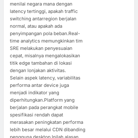
menilai negara mana dengan
latency tertinggi, apakah traffic
switching antarregion berjalan
normal, atau apakah ada
penyimpangan pola beban.Real-
time analytics memungkinkan tim
SRE melakukan penyesuaian
cepat, misalnya mengalokasikan
titik edge tambahan di lokasi
dengan lonjakan aktivitas.
Selain aspek latency, variabilitas
performa antar device juga
menjadi indikator yang
diperhitungkan.Platform yang
berjalan pada perangkat mobile
spesifikasi rendah dapat
merasakan peningkatan performa
lebih besar melalui CDN dibanding
pengguna desktop.Inilah alasan