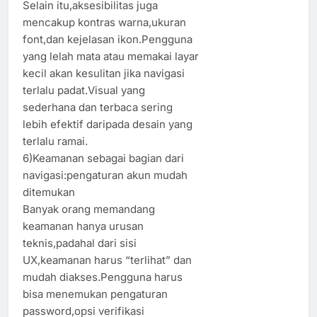
Selain itu,aksesibilitas juga
mencakup kontras warna,ukuran
font,dan kejelasan ikon.Pengguna
yang lelah mata atau memakai layar
kecil akan kesulitan jika navigasi
terlalu padat.Visual yang
sederhana dan terbaca sering
lebih efektif daripada desain yang
terlalu ramai.
6)Keamanan sebagai bagian dari
navigasi:pengaturan akun mudah
ditemukan
Banyak orang memandang
keamanan hanya urusan
teknis,padahal dari sisi
UX,keamanan harus “terlihat” dan
mudah diakses.Pengguna harus
bisa menemukan pengaturan
password,opsi verifikasi