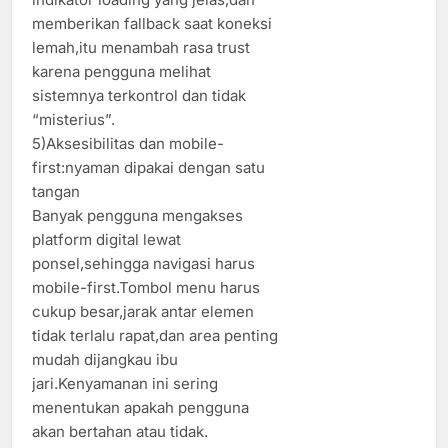
memberikan fallback saat koneksi
lemah,itu menambah rasa trust
karena pengguna melihat
sistemnya terkontrol dan tidak
“misterius”.
5)Aksesibilitas dan mobile-
first:nyaman dipakai dengan satu
tangan
Banyak pengguna mengakses
platform digital lewat
ponsel,sehingga navigasi harus
mobile-first.Tombol menu harus
cukup besar,jarak antar elemen
tidak terlalu rapat,dan area penting
mudah dijangkau ibu
jari.Kenyamanan ini sering
menentukan apakah pengguna
akan bertahan atau tidak.