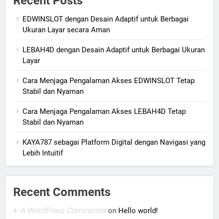
Recent Posts
EDWINSLOT dengan Desain Adaptif untuk Berbagai
Ukuran Layar secara Aman
LEBAH4D dengan Desain Adaptif untuk Berbagai Ukuran
Layar
Cara Menjaga Pengalaman Akses EDWINSLOT Tetap
Stabil dan Nyaman
Cara Menjaga Pengalaman Akses LEBAH4D Tetap
Stabil dan Nyaman
KAYA787 sebagai Platform Digital dengan Navigasi yang
Lebih Intuitif
Recent Comments
A WordPress Commenter
on
Hello world!