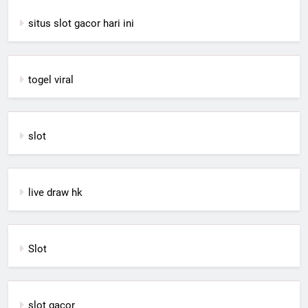
situs slot gacor hari ini
togel viral
slot
live draw hk
Slot
slot gacor