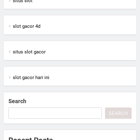
situs slot
slot gacor 4d
situs slot gacor
slot gacor hari ini
Search
SEARCH