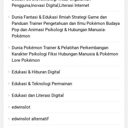
Pengguna,Inovasi Digital,Literasi Internet
Dunia Fantasi & Edukasi Ilmiah Strategi Game dan
Panduan Trainer Pengetahuan dan Ilmu Pokémon Budaya
Pop dan Animasi Psikologi & Hubungan Manusia-
Pokémon
Dunia Pokémon Trainer & Pelatihan Perkembangan
Karakter Psikologi Fiksi Hubungan Manusia & Pokémon
Lore Pokémon
Edukasi & Hiburan Digital
Edukasi & Teknologi Permainan
Edukasi dan Literasi Digital
edwinslot
edwinslot alternatif