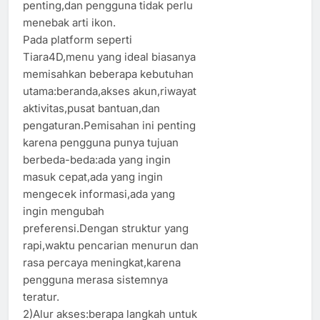
penting,dan pengguna tidak perlu
menebak arti ikon.
Pada platform seperti
Tiara4D,menu yang ideal biasanya
memisahkan beberapa kebutuhan
utama:beranda,akses akun,riwayat
aktivitas,pusat bantuan,dan
pengaturan.Pemisahan ini penting
karena pengguna punya tujuan
berbeda-beda:ada yang ingin
masuk cepat,ada yang ingin
mengecek informasi,ada yang
ingin mengubah
preferensi.Dengan struktur yang
rapi,waktu pencarian menurun dan
rasa percaya meningkat,karena
pengguna merasa sistemnya
teratur.
2)Alur akses:berapa langkah untuk