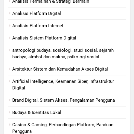
Analisis Permainan & Strategi Bermain
Analisis Platform Digital
Analisis Platform Internet
Analisis Sistem Platform Digital
antropologi budaya, sosiologi, studi sosial, sejarah
budaya, simbol dan makna, psikologi sosial
Arsitektur Sistem dan Kemudahan Akses Digital
Artificial Intelligence, Keamanan Siber, Infrastruktur
Digital
Brand Digital, Sistem Akses, Pengalaman Pengguna
Budaya & Identitas Lokal
Casino & Gaming, Perbandingan Platform, Panduan
Pengguna