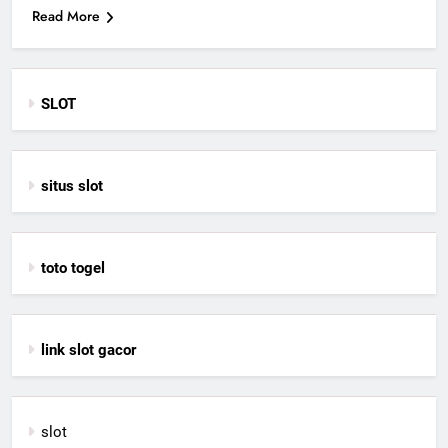
Read More
SLOT
situs slot
toto togel
link slot gacor
slot