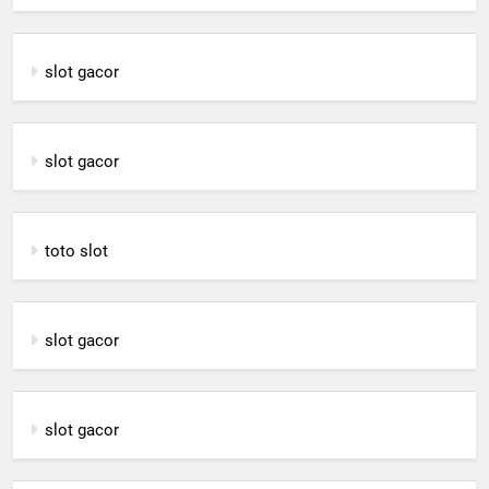
slot gacor
slot gacor
toto slot
slot gacor
slot gacor