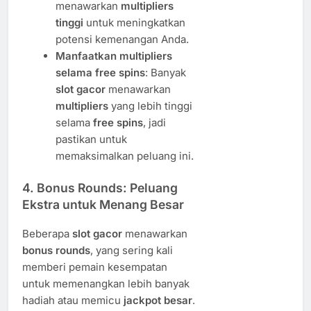
menawarkan
multipliers
tinggi
untuk meningkatkan
potensi kemenangan Anda.
Manfaatkan multipliers
selama free spins
: Banyak
slot gacor
menawarkan
multipliers
yang lebih tinggi
selama
free spins
, jadi
pastikan untuk
memaksimalkan peluang ini.
4.
Bonus Rounds: Peluang
Ekstra untuk Menang Besar
Beberapa
slot gacor
menawarkan
bonus rounds
, yang sering kali
memberi pemain kesempatan
untuk memenangkan lebih banyak
hadiah atau memicu
jackpot besar
.