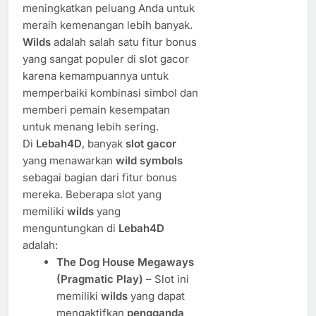
meningkatkan peluang Anda untuk
meraih kemenangan lebih banyak.
Wilds
adalah salah satu fitur bonus
yang sangat populer di slot gacor
karena kemampuannya untuk
memperbaiki kombinasi simbol dan
memberi pemain kesempatan
untuk menang lebih sering.
Di
Lebah4D
, banyak
slot gacor
yang menawarkan
wild symbols
sebagai bagian dari fitur bonus
mereka. Beberapa slot yang
memiliki
wilds
yang
menguntungkan di
Lebah4D
adalah:
The Dog House Megaways
(Pragmatic Play)
– Slot ini
memiliki
wilds
yang dapat
mengaktifkan
pengganda