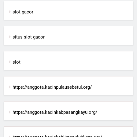
slot gacor
situs slot gacor
slot
https://anggota.kadinpulausebetul.org/
https://anggota.kadinkabpasangkayu.org/