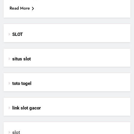
Read More
SLOT
situs slot
toto togel
link slot gacor
slot