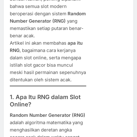
bahwa semua slot modern
beroperasi dengan sistem
Random
Number Generator (RNG)
yang
memastikan setiap putaran benar-
benar acak.
Artikel ini akan membahas
apa itu
RNG
, bagaimana cara kerjanya
dalam slot online, serta mengapa
istilah slot gacor bisa muncul
meski hasil permainan sepenuhnya
ditentukan oleh sistem acak.
1. Apa Itu RNG dalam Slot
Online?
Random Number Generator (RNG)
adalah algoritma matematika yang
menghasilkan deretan angka