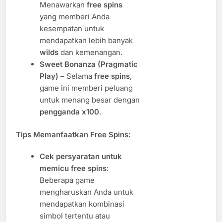
Menawarkan
free spins
yang memberi Anda
kesempatan untuk
mendapatkan lebih banyak
wilds
dan kemenangan.
Sweet Bonanza (Pragmatic
Play)
– Selama
free spins
,
game ini memberi peluang
untuk menang besar dengan
pengganda x100
.
Tips Memanfaatkan Free Spins:
Cek persyaratan untuk
memicu free spins
:
Beberapa game
mengharuskan Anda untuk
mendapatkan kombinasi
simbol tertentu atau