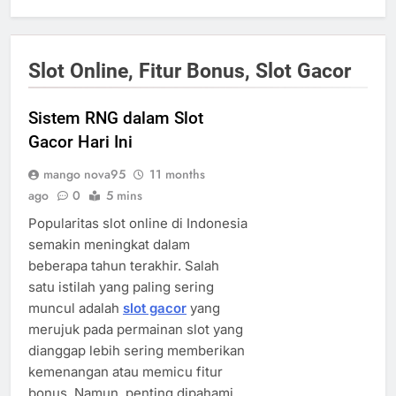
Slot Online, Fitur Bonus, Slot Gacor
Sistem RNG dalam Slot
Gacor Hari Ini
mango nova95
11 months
ago
0
5 mins
Popularitas slot online di Indonesia
semakin meningkat dalam
beberapa tahun terakhir. Salah
satu istilah yang paling sering
muncul adalah
slot gacor
yang
merujuk pada permainan slot yang
dianggap lebih sering memberikan
kemenangan atau memicu fitur
bonus. Namun, penting dipahami