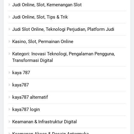
Judi Online, Slot, Kemenangan Slot
Judi Online, Slot, Tips & Trik
Judi Slot Online, Teknologi Perjudian, Platform Judi
Kasino, Slot, Permainan Online
Kategori: Inovasi Teknologi, Pengalaman Pengguna,
Transformasi Digital
kaya 787
kaya787
kaya787 alternatif
kaya787 login
Keamanan & Infrastruktur Digital