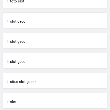
toto slot
slot gacor
slot gacor
slot gacor
situs slot gacor
slot