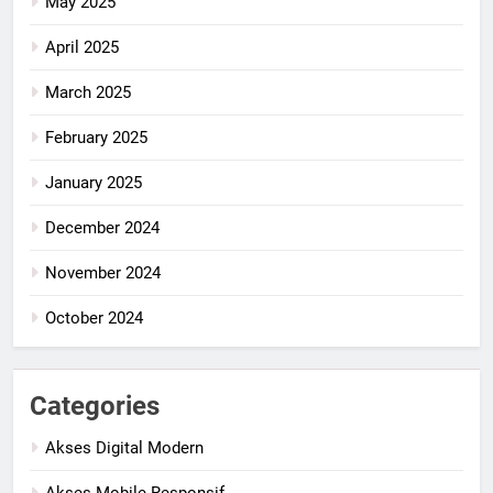
May 2025
April 2025
March 2025
February 2025
January 2025
December 2024
November 2024
October 2024
Categories
Akses Digital Modern