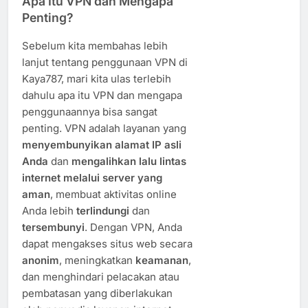
Apa Itu VPN dan Mengapa
Penting?
Sebelum kita membahas lebih
lanjut tentang penggunaan VPN di
Kaya787, mari kita ulas terlebih
dahulu apa itu VPN dan mengapa
penggunaannya bisa sangat
penting. VPN adalah layanan yang
menyembunyikan alamat IP asli
Anda
dan
mengalihkan lalu lintas
internet melalui server yang
aman
, membuat aktivitas online
Anda lebih
terlindungi
dan
tersembunyi
. Dengan VPN, Anda
dapat mengakses situs web secara
anonim
, meningkatkan
keamanan
,
dan menghindari pelacakan atau
pembatasan yang diberlakukan