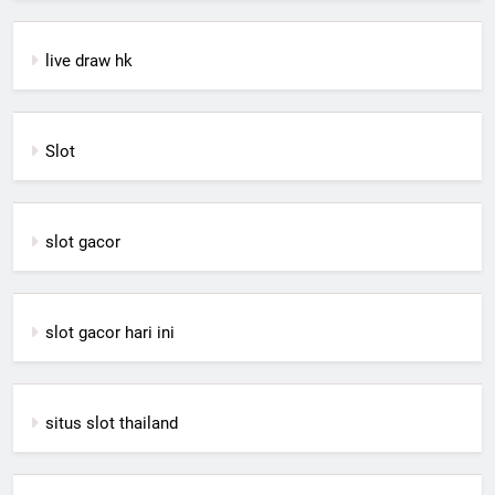
live draw hk
Slot
slot gacor
slot gacor hari ini
situs slot thailand