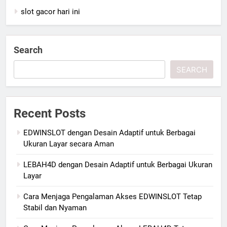
slot gacor hari ini
Search
SEARCH
Recent Posts
EDWINSLOT dengan Desain Adaptif untuk Berbagai
Ukuran Layar secara Aman
LEBAH4D dengan Desain Adaptif untuk Berbagai Ukuran
Layar
Cara Menjaga Pengalaman Akses EDWINSLOT Tetap
Stabil dan Nyaman