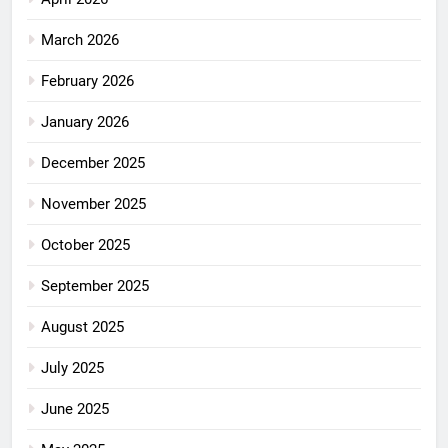
March 2026
February 2026
January 2026
December 2025
November 2025
October 2025
September 2025
August 2025
July 2025
June 2025