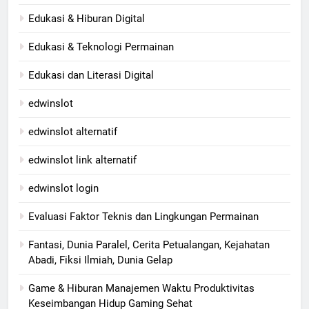
Edukasi & Hiburan Digital
Edukasi & Teknologi Permainan
Edukasi dan Literasi Digital
edwinslot
edwinslot alternatif
edwinslot link alternatif
edwinslot login
Evaluasi Faktor Teknis dan Lingkungan Permainan
Fantasi, Dunia Paralel, Cerita Petualangan, Kejahatan
Abadi, Fiksi Ilmiah, Dunia Gelap
Game & Hiburan Manajemen Waktu Produktivitas
Keseimbangan Hidup Gaming Sehat