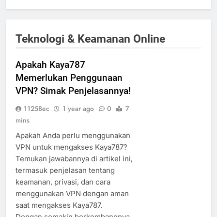
Teknologi & Keamanan Online
Apakah Kaya787
Memerlukan Penggunaan
VPN? Simak Penjelasannya!
11258ec
1 year ago
0
7
mins
Apakah Anda perlu menggunakan
VPN untuk mengakses Kaya787?
Temukan jawabannya di artikel ini,
termasuk penjelasan tentang
keamanan, privasi, dan cara
menggunakan VPN dengan aman
saat mengakses Kaya787.
Dengan semakin berkembangnya