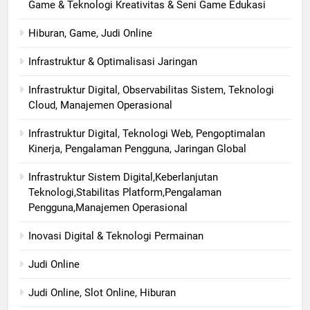
Game & Teknologi Kreativitas & Seni Game Edukasi
Hiburan, Game, Judi Online
Infrastruktur & Optimalisasi Jaringan
Infrastruktur Digital, Observabilitas Sistem, Teknologi
Cloud, Manajemen Operasional
Infrastruktur Digital, Teknologi Web, Pengoptimalan
Kinerja, Pengalaman Pengguna, Jaringan Global
Infrastruktur Sistem Digital,Keberlanjutan
Teknologi,Stabilitas Platform,Pengalaman
Pengguna,Manajemen Operasional
Inovasi Digital & Teknologi Permainan
Judi Online
Judi Online, Slot Online, Hiburan