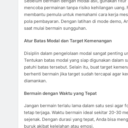
Sebelum bermain dengan modal asli, gunakan fitur
mencoba permainan tanpa risiko kehilangan uang. Fi
membantu pemula untuk memahami cara kerja mesin
pola pembayaran. Dengan latihan di mode demo, And
saat mulai bermain sungguhan.
Atur Batas Modal dan Target Kemenangan
Disiplin dalam pengelolaan modal sangat penting u
Tentukan batas modal yang siap digunakan dalam s
patuhi batas tersebut. Selain itu, buat target kemen
berhenti bermain jika target sudah tercapai agar k
diamankan.
Bermain dengan Waktu yang Tepat
Jangan bermain terlalu lama dalam satu sesi agar f
tetap terjaga. Waktu bermain ideal sekitar 20-30 men
sejenak. Dengan durasi yang tepat, Anda bisa men
buruk akibat kelelahan atau emosi.