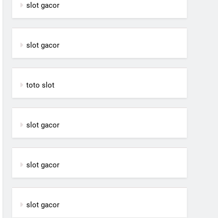
slot gacor
slot gacor
toto slot
slot gacor
slot gacor
slot gacor