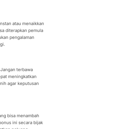
onstan atau menaikkan
isa diterapkan pemula
lukan pengalaman
gi.
. Jangan terbawa
cepat meningkatkan
rnih agar keputusan
yang bisa menambah
nus ini secara bijak