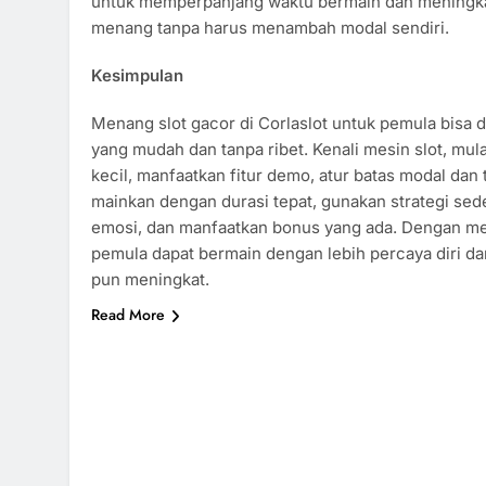
untuk memperpanjang waktu bermain dan meningk
menang tanpa harus menambah modal sendiri.
Kesimpulan
Menang slot gacor di Corlaslot untuk pemula bisa 
yang mudah dan tanpa ribet. Kenali mesin slot, mul
kecil, manfaatkan fitur demo, atur batas modal dan
mainkan dengan durasi tepat, gunakan strategi sed
emosi, dan manfaatkan bonus yang ada. Dengan men
pemula dapat bermain dengan lebih percaya diri 
pun meningkat.
Read More