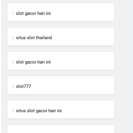
slot gacor hari ini
situs slot thailand
slot gacor hari ini
slot777
situs slot gacor hari ini