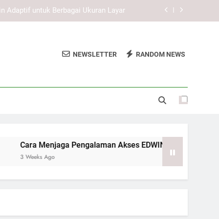
 Adaptif untuk Berbagai Ukuran Layar
 EDWINSLOT Tetap Stabil dan Nyaman
es LEBAH4D Tetap Stabil dan Nyaman
NEWSLETTER
RANDOM NEWS
k Berbagai Ukuran Layar secara Aman
rtisipasi Politik Yang Lebih Baik.
 Adaptif untuk Berbagai Ukuran Layar
 EDWINSLOT Tetap Stabil dan Nyaman
es LEBAH4D Tetap Stabil dan Nyaman
ra Menjaga Pengalaman Akses EDWINSLOT Tetap Stabil dan 
eeks Ago