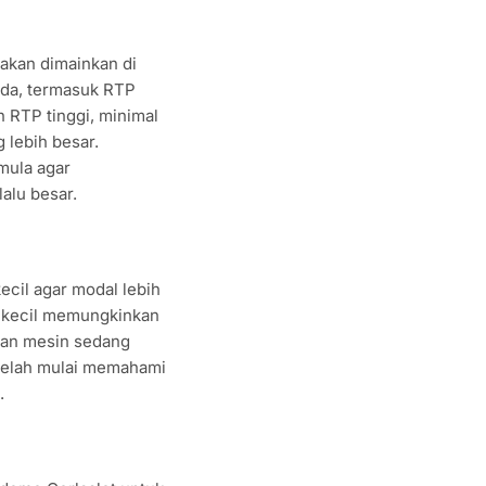
akan dimainkan di
beda, termasuk RTP
an RTP tinggi, minimal
lebih besar.
mula agar
alu besar.
cil agar modal lebih
n kecil memungkinkan
pan mesin sedang
telah mulai memahami
.