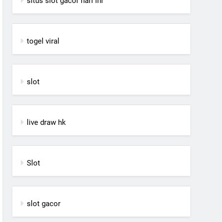
situs slot gacor hari ini
togel viral
slot
live draw hk
Slot
slot gacor