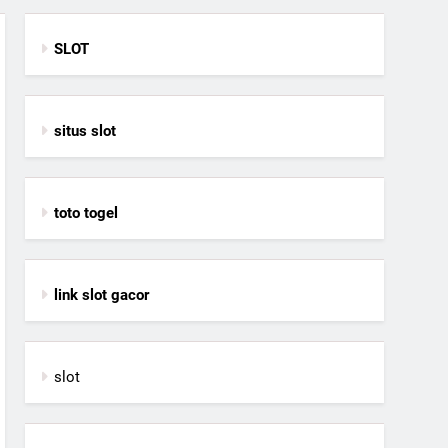
SLOT
situs slot
toto togel
link slot gacor
slot