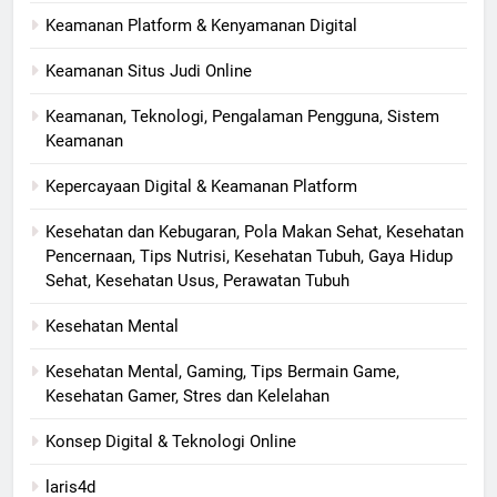
Keamanan Platform & Kenyamanan Digital
Keamanan Situs Judi Online
Keamanan, Teknologi, Pengalaman Pengguna, Sistem
Keamanan
Kepercayaan Digital & Keamanan Platform
Kesehatan dan Kebugaran, Pola Makan Sehat, Kesehatan
Pencernaan, Tips Nutrisi, Kesehatan Tubuh, Gaya Hidup
Sehat, Kesehatan Usus, Perawatan Tubuh
Kesehatan Mental
Kesehatan Mental, Gaming, Tips Bermain Game,
Kesehatan Gamer, Stres dan Kelelahan
Konsep Digital & Teknologi Online
laris4d