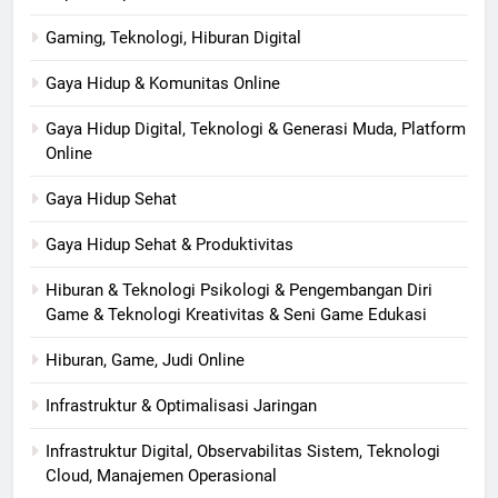
Gaming, Teknologi, Hiburan Digital
Gaya Hidup & Komunitas Online
Gaya Hidup Digital, Teknologi & Generasi Muda, Platform
Online
Gaya Hidup Sehat
Gaya Hidup Sehat & Produktivitas
Hiburan & Teknologi Psikologi & Pengembangan Diri
Game & Teknologi Kreativitas & Seni Game Edukasi
Hiburan, Game, Judi Online
Infrastruktur & Optimalisasi Jaringan
Infrastruktur Digital, Observabilitas Sistem, Teknologi
Cloud, Manajemen Operasional