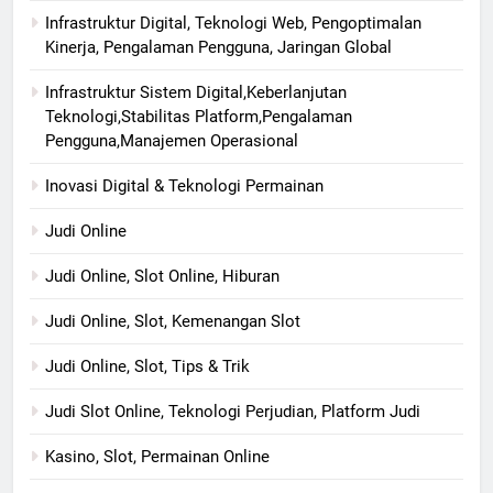
Infrastruktur Digital, Teknologi Web, Pengoptimalan
Kinerja, Pengalaman Pengguna, Jaringan Global
Infrastruktur Sistem Digital,Keberlanjutan
Teknologi,Stabilitas Platform,Pengalaman
Pengguna,Manajemen Operasional
Inovasi Digital & Teknologi Permainan
Judi Online
Judi Online, Slot Online, Hiburan
Judi Online, Slot, Kemenangan Slot
Judi Online, Slot, Tips & Trik
Judi Slot Online, Teknologi Perjudian, Platform Judi
Kasino, Slot, Permainan Online