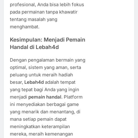
profesional, Anda bisa lebih fokus
pada permainan tanpa khawatir
tentang masalah yang
menghambat.
Kesimpulan: Menjadi Pemain
Handal di Lebah4d
Dengan pengalaman bermain yang
optimal, sistem yang aman, serta
peluang untuk meraih hadiah
besar,
Lebah4d
adalah tempat
yang tepat bagi Anda yang ingin
menjadi
pemain handal
. Platform
ini menyediakan berbagai game
yang menarik dan menantang, di
mana setiap pemain dapat
meningkatkan keterampilan
mereka, meraih kemenangan