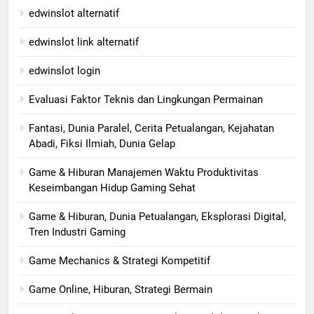
edwinslot alternatif
edwinslot link alternatif
edwinslot login
Evaluasi Faktor Teknis dan Lingkungan Permainan
Fantasi, Dunia Paralel, Cerita Petualangan, Kejahatan
Abadi, Fiksi Ilmiah, Dunia Gelap
Game & Hiburan Manajemen Waktu Produktivitas
Keseimbangan Hidup Gaming Sehat
Game & Hiburan, Dunia Petualangan, Eksplorasi Digital,
Tren Industri Gaming
Game Mechanics & Strategi Kompetitif
Game Online, Hiburan, Strategi Bermain