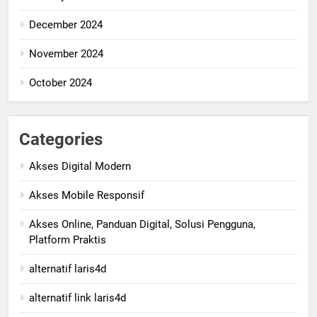
December 2024
November 2024
October 2024
Categories
Akses Digital Modern
Akses Mobile Responsif
Akses Online, Panduan Digital, Solusi Pengguna,
Platform Praktis
alternatif laris4d
alternatif link laris4d