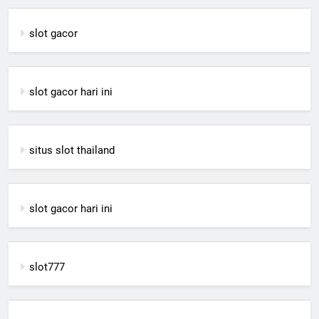
slot gacor
slot gacor hari ini
situs slot thailand
slot gacor hari ini
slot777