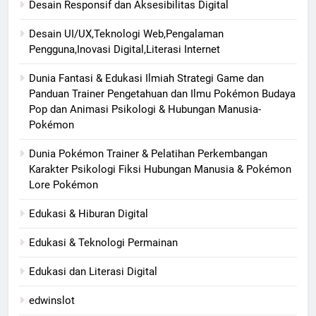
Desain Responsif dan Aksesibilitas Digital
Desain UI/UX,Teknologi Web,Pengalaman
Pengguna,Inovasi Digital,Literasi Internet
Dunia Fantasi & Edukasi Ilmiah Strategi Game dan
Panduan Trainer Pengetahuan dan Ilmu Pokémon Budaya
Pop dan Animasi Psikologi & Hubungan Manusia-
Pokémon
Dunia Pokémon Trainer & Pelatihan Perkembangan
Karakter Psikologi Fiksi Hubungan Manusia & Pokémon
Lore Pokémon
Edukasi & Hiburan Digital
Edukasi & Teknologi Permainan
Edukasi dan Literasi Digital
edwinslot