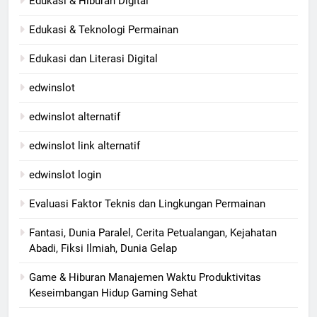
Edukasi & Hiburan Digital
Edukasi & Teknologi Permainan
Edukasi dan Literasi Digital
edwinslot
edwinslot alternatif
edwinslot link alternatif
edwinslot login
Evaluasi Faktor Teknis dan Lingkungan Permainan
Fantasi, Dunia Paralel, Cerita Petualangan, Kejahatan
Abadi, Fiksi Ilmiah, Dunia Gelap
Game & Hiburan Manajemen Waktu Produktivitas
Keseimbangan Hidup Gaming Sehat