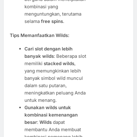
kombinasi yang
menguntungkan, terutama
selama
free spins
.
Tips Memanfaatkan Wilds:
Cari slot dengan lebih
banyak wilds
: Beberapa slot
memiliki
stacked wilds
,
yang memungkinkan lebih
banyak simbol wild muncul
dalam satu putaran,
meningkatkan peluang Anda
untuk menang.
Gunakan wilds untuk
kombinasi kemenangan
besar
:
Wilds
dapat
membantu Anda membuat
kombinasi pemenang lebih