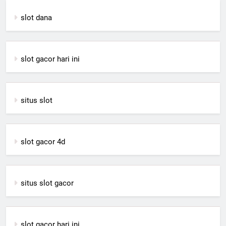
slot dana
slot gacor hari ini
situs slot
slot gacor 4d
situs slot gacor
slot gacor hari ini