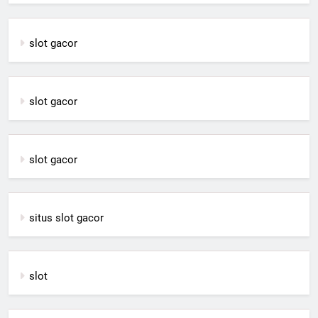
slot gacor
slot gacor
slot gacor
situs slot gacor
slot