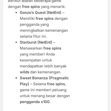
Berikut adalah beberapa game
dengan
free spins
yang menarik:
Gonzo’s Quest (NetEnt)
–
Memiliki
free spins
dengan
pengganda yang
meningkatkan kemenangan
selama fitur ini.
Starburst (NetEnt)
–
Menawarkan
free spins
yang memberi Anda
kesempatan untuk
mendapatkan lebih banyak
wilds
dan kemenangan.
Sweet Bonanza (Pragmatic
Play)
– Selama
free spins
,
game ini memberi peluang
untuk menang besar dengan
pengganda x100
.