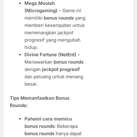
Mega Moolah
(Microgaming)
– Game ini
memiliki
bonus rounds
yang
memberi kesempatan untuk
memenangkan jackpot
progresif yang mengubah
hidup.
Divine Fortune (NetEnt)
–
Menawarkan
bonus rounds
dengan
jackpot progresif
dan peluang untuk menang
besar.
Tips Memanfaatkan Bonus
Rounds:
Pahami cara memicu
bonus rounds
: Beberapa
bonus rounds
hanya dapat