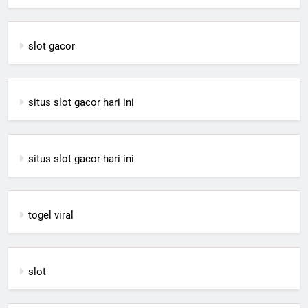
slot gacor
situs slot gacor hari ini
situs slot gacor hari ini
togel viral
slot