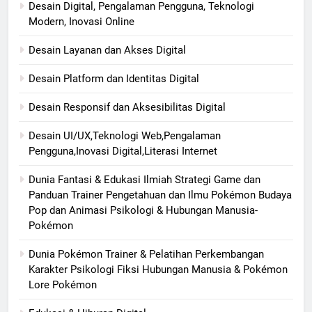
Desain Digital, Pengalaman Pengguna, Teknologi
Modern, Inovasi Online
Desain Layanan dan Akses Digital
Desain Platform dan Identitas Digital
Desain Responsif dan Aksesibilitas Digital
Desain UI/UX,Teknologi Web,Pengalaman
Pengguna,Inovasi Digital,Literasi Internet
Dunia Fantasi & Edukasi Ilmiah Strategi Game dan
Panduan Trainer Pengetahuan dan Ilmu Pokémon Budaya
Pop dan Animasi Psikologi & Hubungan Manusia-
Pokémon
Dunia Pokémon Trainer & Pelatihan Perkembangan
Karakter Psikologi Fiksi Hubungan Manusia & Pokémon
Lore Pokémon