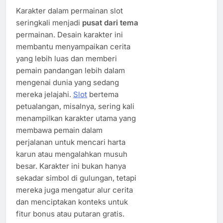
Karakter dalam permainan slot
seringkali menjadi
pusat dari tema
permainan. Desain karakter ini
membantu menyampaikan cerita
yang lebih luas dan memberi
pemain pandangan lebih dalam
mengenai dunia yang sedang
mereka jelajahi.
Slot
bertema
petualangan, misalnya, sering kali
menampilkan karakter utama yang
membawa pemain dalam
perjalanan untuk mencari harta
karun atau mengalahkan musuh
besar. Karakter ini bukan hanya
sekadar simbol di gulungan, tetapi
mereka juga mengatur alur cerita
dan menciptakan konteks untuk
fitur bonus atau putaran gratis.