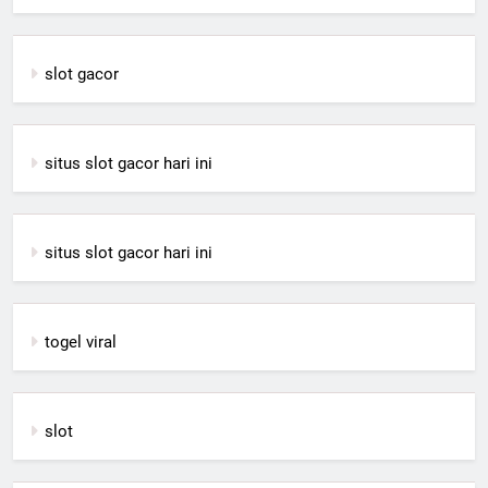
slot gacor
situs slot gacor hari ini
situs slot gacor hari ini
togel viral
slot