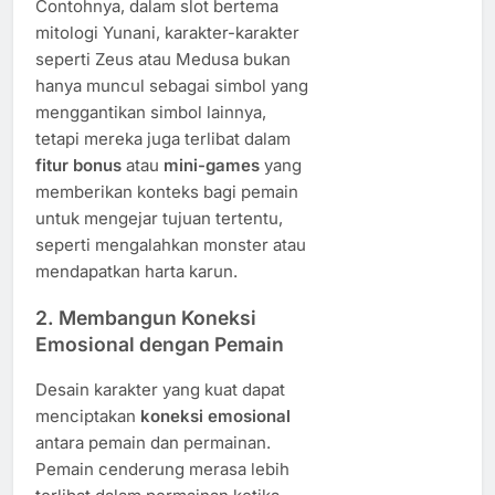
Contohnya, dalam slot bertema
mitologi Yunani, karakter-karakter
seperti Zeus atau Medusa bukan
hanya muncul sebagai simbol yang
menggantikan simbol lainnya,
tetapi mereka juga terlibat dalam
fitur bonus
atau
mini-games
yang
memberikan konteks bagi pemain
untuk mengejar tujuan tertentu,
seperti mengalahkan monster atau
mendapatkan harta karun.
2.
Membangun Koneksi
Emosional dengan Pemain
Desain karakter yang kuat dapat
menciptakan
koneksi emosional
antara pemain dan permainan.
Pemain cenderung merasa lebih