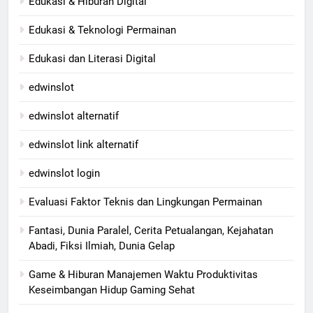
Edukasi & Hiburan Digital
Edukasi & Teknologi Permainan
Edukasi dan Literasi Digital
edwinslot
edwinslot alternatif
edwinslot link alternatif
edwinslot login
Evaluasi Faktor Teknis dan Lingkungan Permainan
Fantasi, Dunia Paralel, Cerita Petualangan, Kejahatan
Abadi, Fiksi Ilmiah, Dunia Gelap
Game & Hiburan Manajemen Waktu Produktivitas
Keseimbangan Hidup Gaming Sehat