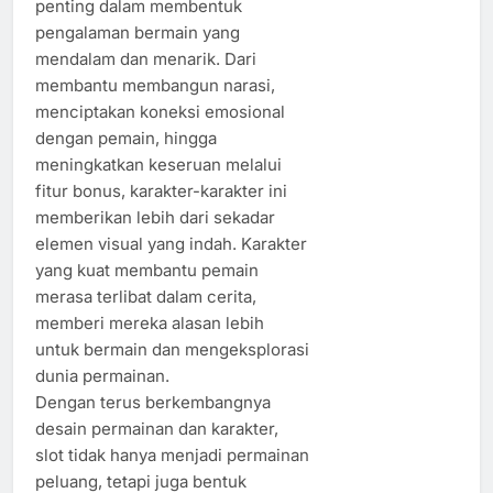
penting dalam membentuk
pengalaman bermain yang
mendalam dan menarik. Dari
membantu membangun narasi,
menciptakan koneksi emosional
dengan pemain, hingga
meningkatkan keseruan melalui
fitur bonus, karakter-karakter ini
memberikan lebih dari sekadar
elemen visual yang indah. Karakter
yang kuat membantu pemain
merasa terlibat dalam cerita,
memberi mereka alasan lebih
untuk bermain dan mengeksplorasi
dunia permainan.
Dengan terus berkembangnya
desain permainan dan karakter,
slot tidak hanya menjadi permainan
peluang, tetapi juga bentuk