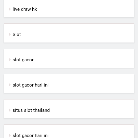
live draw hk
Slot
slot gacor
slot gacor hari ini
situs slot thailand
slot gacor hari ini