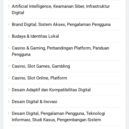
Artificial Intelligence, Keamanan Siber, Infrastruktur
Digital
Brand Digital, Sistem Akses, Pengalaman Pengguna
Budaya & Identitas Lokal
Casino & Gaming, Perbandingan Platform, Panduan
Pengguna
Casino, Slot Games, Gambling
Casino, Slot Online, Platform
Desain Adaptif dan Kompatibilitas Digital
Desain Digital & Inovasi
Desain Digital, Pengalaman Pengguna, Teknologi
Informasi, Studi Kasus, Pengembangan Sistem