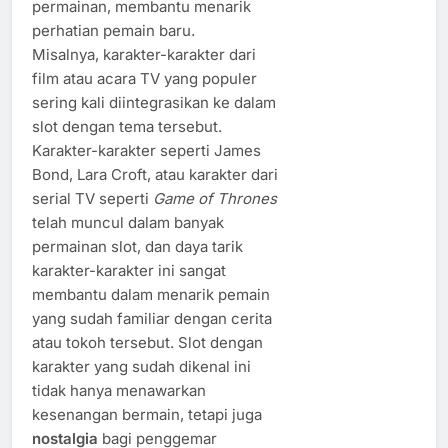
permainan, membantu menarik
perhatian pemain baru.
Misalnya, karakter-karakter dari
film atau acara TV yang populer
sering kali diintegrasikan ke dalam
slot dengan tema tersebut.
Karakter-karakter seperti James
Bond, Lara Croft, atau karakter dari
serial TV seperti
Game of Thrones
telah muncul dalam banyak
permainan slot, dan daya tarik
karakter-karakter ini sangat
membantu dalam menarik pemain
yang sudah familiar dengan cerita
atau tokoh tersebut. Slot dengan
karakter yang sudah dikenal ini
tidak hanya menawarkan
kesenangan bermain, tetapi juga
nostalgia
bagi penggemar