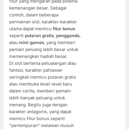
fitur yang mengarah pada potensi
kemenangan besar. Sebagai
contoh, dalam beberapa
permainan slot, karakter-karakter
utama dapat memicu
fitur bonus
seperti
putaran gratis
,
pengganda
,
atau
mini-games
, yang memberi
pemain peluang lebih besar untuk
memenangkan hadiah besar.
Di slot bertema petualangan atau
fantasi, karakter pahlawan
seringkali memicu putaran gratis
atau membuka level-level baru
dalam cerita, memberi pemain
lebih banyak peluang untuk
menang. Begitu juga dengan
karakter antagonis, yang dapat
memicu fitur bonus seperti
“pertempuran” melawan musuh