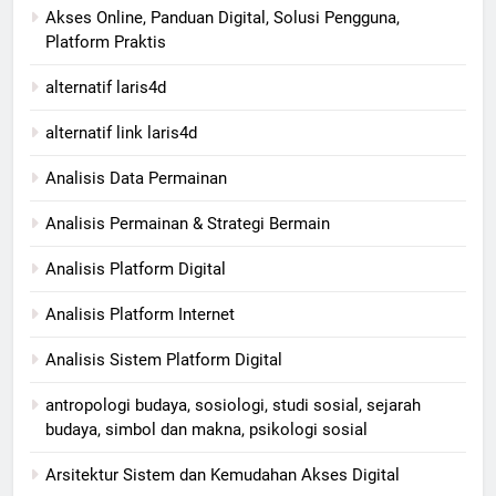
Akses Online, Panduan Digital, Solusi Pengguna,
Platform Praktis
alternatif laris4d
alternatif link laris4d
Analisis Data Permainan
Analisis Permainan & Strategi Bermain
Analisis Platform Digital
Analisis Platform Internet
Analisis Sistem Platform Digital
antropologi budaya, sosiologi, studi sosial, sejarah
budaya, simbol dan makna, psikologi sosial
Arsitektur Sistem dan Kemudahan Akses Digital