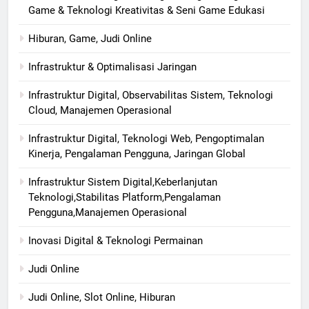
Game & Teknologi Kreativitas & Seni Game Edukasi
Hiburan, Game, Judi Online
Infrastruktur & Optimalisasi Jaringan
Infrastruktur Digital, Observabilitas Sistem, Teknologi
Cloud, Manajemen Operasional
Infrastruktur Digital, Teknologi Web, Pengoptimalan
Kinerja, Pengalaman Pengguna, Jaringan Global
Infrastruktur Sistem Digital,Keberlanjutan
Teknologi,Stabilitas Platform,Pengalaman
Pengguna,Manajemen Operasional
Inovasi Digital & Teknologi Permainan
Judi Online
Judi Online, Slot Online, Hiburan