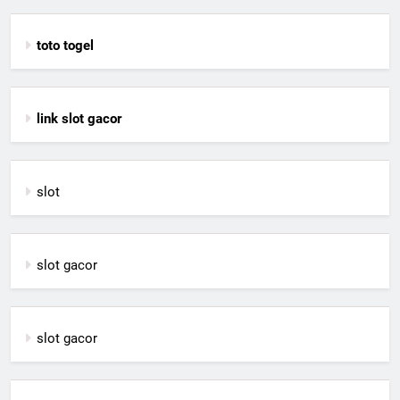
toto togel
link slot gacor
slot
slot gacor
slot gacor