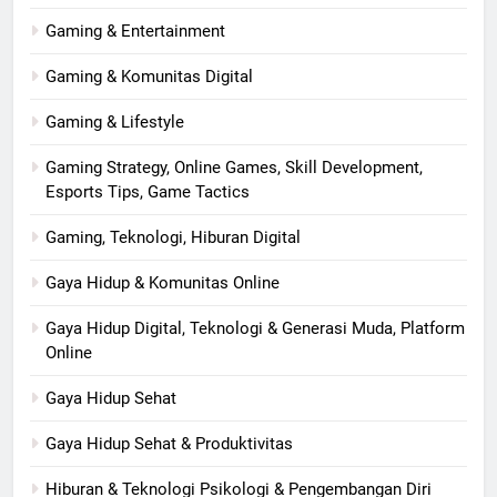
Gaming & Entertainment
Gaming & Komunitas Digital
Gaming & Lifestyle
Gaming Strategy, Online Games, Skill Development,
Esports Tips, Game Tactics
Gaming, Teknologi, Hiburan Digital
Gaya Hidup & Komunitas Online
Gaya Hidup Digital, Teknologi & Generasi Muda, Platform
Online
Gaya Hidup Sehat
Gaya Hidup Sehat & Produktivitas
Hiburan & Teknologi Psikologi & Pengembangan Diri