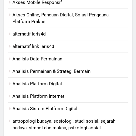
Akses Mobile Responsif
Akses Online, Panduan Digital, Solusi Pengguna,
Platform Praktis
alternatif laris4d
alternatif link laris4d
Analisis Data Permainan
Analisis Permainan & Strategi Bermain
Analisis Platform Digital
Analisis Platform Internet
Analisis Sistem Platform Digital
antropologi budaya, sosiologi, studi sosial, sejarah
budaya, simbol dan makna, psikologi sosial