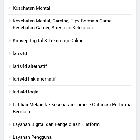
Kesehatan Mental
Kesehatan Mental, Gaming, Tips Bermain Game,
Kesehatan Gamer, Stres dan Kelelahan
Konsep Digital & Teknologi Online
laris4d
laris4d alternatif
laris4d link alternatif
laris4d login
Latihan Mekanik • Kesehatan Gamer • Optimasi Performa
Bermain
Layanan Digital dan Pengelolaan Platform
Layanan Pengguna