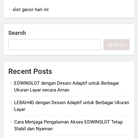
slot gacor hari ini
Search
SEARCH
Recent Posts
EDWINSLOT dengan Desain Adaptif untuk Berbagai
Ukuran Layar secara Aman
LEBAH4D dengan Desain Adaptif untuk Berbagai Ukuran
Layar
Cara Menjaga Pengalaman Akses EDWINSLOT Tetap
Stabil dan Nyaman