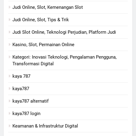
Judi Online, Slot, Kemenangan Slot
Judi Online, Slot, Tips & Trik
Judi Slot Online, Teknologi Perjudian, Platform Judi
Kasino, Slot, Permainan Online
Kategori: Inovasi Teknologi, Pengalaman Pengguna,
Transformasi Digital
kaya 787
kaya787
kaya787 alternatif
kaya787 login
Keamanan & Infrastruktur Digital