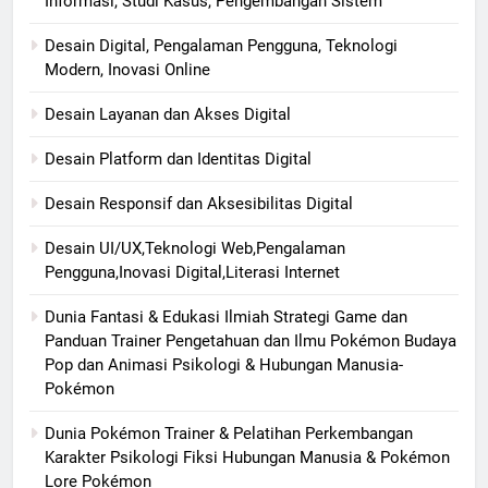
Informasi, Studi Kasus, Pengembangan Sistem
Desain Digital, Pengalaman Pengguna, Teknologi
Modern, Inovasi Online
Desain Layanan dan Akses Digital
Desain Platform dan Identitas Digital
Desain Responsif dan Aksesibilitas Digital
Desain UI/UX,Teknologi Web,Pengalaman
Pengguna,Inovasi Digital,Literasi Internet
Dunia Fantasi & Edukasi Ilmiah Strategi Game dan
Panduan Trainer Pengetahuan dan Ilmu Pokémon Budaya
Pop dan Animasi Psikologi & Hubungan Manusia-
Pokémon
Dunia Pokémon Trainer & Pelatihan Perkembangan
Karakter Psikologi Fiksi Hubungan Manusia & Pokémon
Lore Pokémon