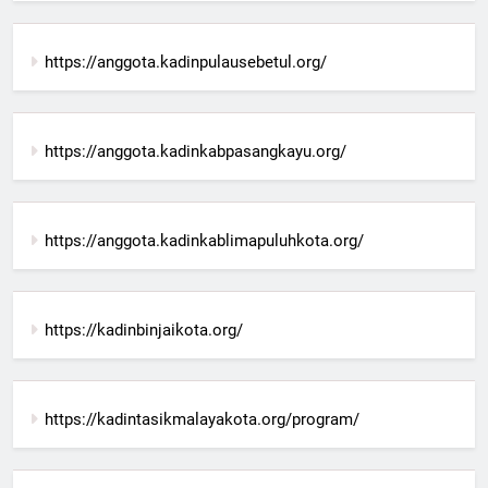
https://anggota.kadinpulausebetul.org/
https://anggota.kadinkabpasangkayu.org/
https://anggota.kadinkablimapuluhkota.org/
https://kadinbinjaikota.org/
https://kadintasikmalayakota.org/program/