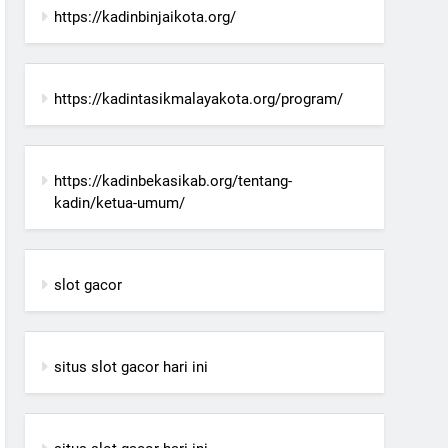
https://kadinbinjaikota.org/
https://kadintasikmalayakota.org/program/
https://kadinbekasikab.org/tentang-
kadin/ketua-umum/
slot gacor
situs slot gacor hari ini