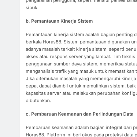
pengalaman pengguna, seperti melalui pemeliharaan
sibuk.
b. Pemantauan Kinerja Sistem
Pemantauan kinerja sistem adalah bagian penting d
berkala Horas88. Sistem pemantauan digunakan un
adanya masalah terkait kinerja sistem, seperti pe
akses atau respons server yang lambat. Tim tekni
penggunaan sumber daya sistem, memeriksa status 
menganalisis trafik yang masuk untuk memastikan 
Jika ditemukan masalah yang memengaruhi kinerja 
cepat dapat diambil untuk memulihkan sistem, ba
kapasitas server atau melakukan perubahan konfig
dibutuhkan.
c. Pembaruan Keamanan dan Perlindungan Data
Pembaruan keamanan adalah bagian integral dari 
Horas88. Platform ini berfokus pada proteksi data