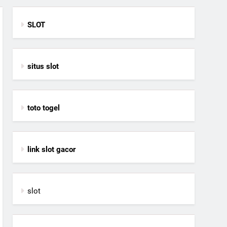
SLOT
situs slot
toto togel
link slot gacor
slot