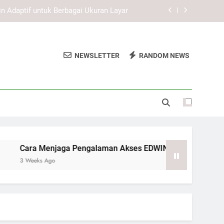
 Adaptif untuk Berbagai Ukuran Layar
 EDWINSLOT Tetap Stabil dan Nyaman
es LEBAH4D Tetap Stabil dan Nyaman
NEWSLETTER
RANDOM NEWS
k Berbagai Ukuran Layar secara Aman
rtisipasi Politik Yang Lebih Baik.
 Adaptif untuk Berbagai Ukuran Layar
 EDWINSLOT Tetap Stabil dan Nyaman
es LEBAH4D Tetap Stabil dan Nyaman
enjaga Pengalaman Akses EDWINSLOT Tetap Stabil dan Nya
Ago