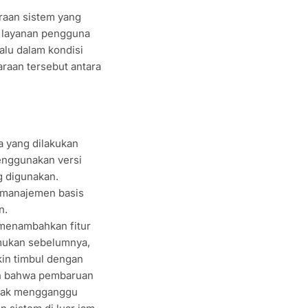
aan sistem yang
 layanan pengguna
alu dalam kondisi
raan tersebut antara
a yang dilakukan
enggunakan versi
g digunakan.
 manajemen basis
n.
 menambahkan fitur
emukan sebelumnya,
kin timbul dengan
an bahwa pembaruan
idak mengganggu