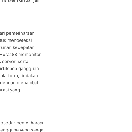
 sistem di luar jam
ari pemeliharaan
tuk mendeteksi
nurunan kecepatan
s Horas88 memonitor
server, serta
tidak ada gangguan.
platform, tindakan
ik dengan menambah
urasi yang
prosedur pemeliharaan
 pengguna yang sangat