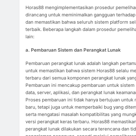
Horas88 mengimplementasikan prosedur pemelihar
dirancang untuk meminimalkan gangguan terhadap
dan memastikan bahwa seluruh sistem platform sel
terbaik. Beberapa langkah dalam prosedur pemeliha
lain:
a. Pembaruan Sistem dan Perangkat Lunak
Pembaruan perangkat lunak adalah langkah pertam
untuk memastikan bahwa sistem Horas88 selalu m
terbaru dari semua komponen perangkat lunak yan
Pembaruan ini mencakup pembaruan untuk sistem
data, server, aplikasi, dan perangkat lunak keamana
Proses pembaruan ini tidak hanya bertujuan untuk
baru, tetapi juga untuk memperbaiki bug yang dit
serta mengatasi masalah kompatibilitas yang mung
versi perangkat keras terbaru. Horas88 memastik
perangkat lunak dilakukan secara terencana dan t