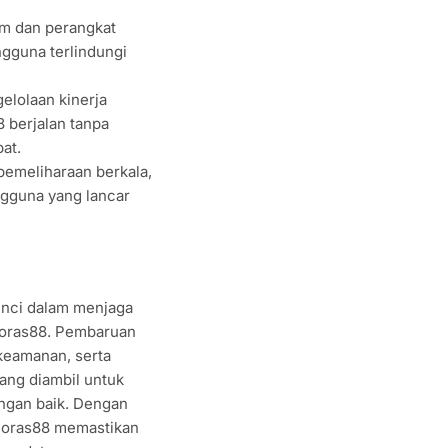
m dan perangkat
gguna terlindungi
lolaan kinerja
 berjalan tanpa
at.
emeliharaan berkala,
gguna yang lancar
unci dalam menjaga
Horas88. Pembaruan
keamanan, serta
ang diambil untuk
engan baik. Dengan
 Horas88 memastikan