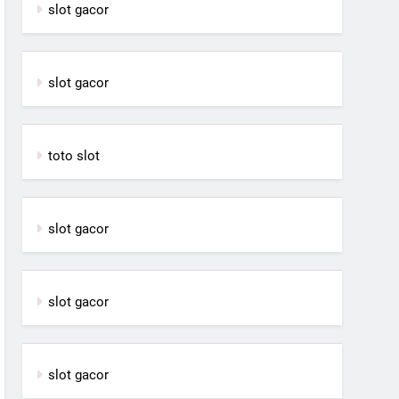
slot gacor
slot gacor
toto slot
slot gacor
slot gacor
slot gacor