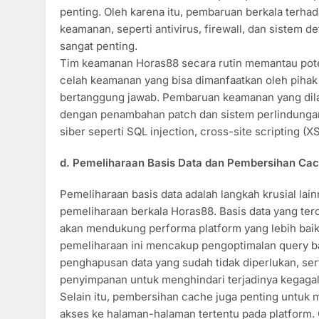
penting. Oleh karena itu, pembaruan berkala terha
keamanan, seperti antivirus, firewall, dan sistem d
sangat penting.
Tim keamanan Horas88 secara rutin memantau pot
celah keamanan yang bisa dimanfaatkan oleh pihak 
bertanggung jawab. Pembaruan keamanan yang dila
dengan penambahan patch dan sistem perlindunga
siber seperti SQL injection, cross-site scripting (XS
d. Pemeliharaan Basis Data dan Pembersihan Ca
Pemeliharaan basis data adalah langkah krusial lai
pemeliharaan berkala Horas88. Basis data yang ter
akan mendukung performa platform yang lebih baik
pemeliharaan ini mencakup pengoptimalan query ba
penghapusan data yang sudah tidak diperlukan, ser
penyimpanan untuk menghindari terjadinya kegagal
Selain itu, pembersihan cache juga penting untuk
akses ke halaman-halaman tertentu pada platform. 