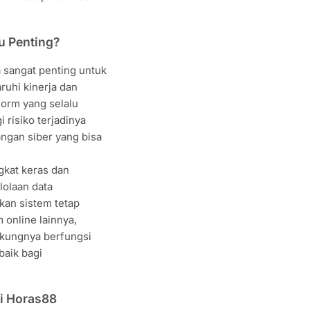
u Penting?
 sangat penting untuk
uhi kinerja dan
tform yang selalu
 risiko terjadinya
ngan siber yang bisa
gkat keras dan
lolaan data
an sistem tetap
 online lainnya,
ukungnya berfungsi
aik bagi
di Horas88