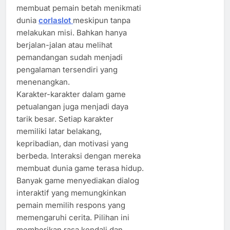
membuat pemain betah menikmati
dunia
corlaslot
meskipun tanpa
melakukan misi. Bahkan hanya
berjalan-jalan atau melihat
pemandangan sudah menjadi
pengalaman tersendiri yang
menenangkan.
Karakter-karakter dalam game
petualangan juga menjadi daya
tarik besar. Setiap karakter
memiliki latar belakang,
kepribadian, dan motivasi yang
berbeda. Interaksi dengan mereka
membuat dunia game terasa hidup.
Banyak game menyediakan dialog
interaktif yang memungkinkan
pemain memilih respons yang
memengaruhi cerita. Pilihan ini
memberikan rasa kendali dan