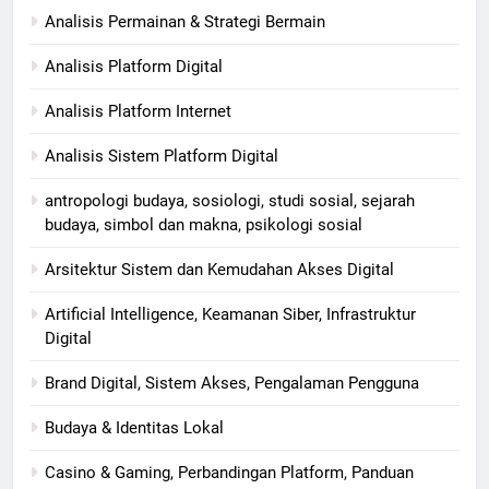
Analisis Permainan & Strategi Bermain
Analisis Platform Digital
Analisis Platform Internet
Analisis Sistem Platform Digital
antropologi budaya, sosiologi, studi sosial, sejarah
budaya, simbol dan makna, psikologi sosial
Arsitektur Sistem dan Kemudahan Akses Digital
Artificial Intelligence, Keamanan Siber, Infrastruktur
Digital
Brand Digital, Sistem Akses, Pengalaman Pengguna
Budaya & Identitas Lokal
Casino & Gaming, Perbandingan Platform, Panduan