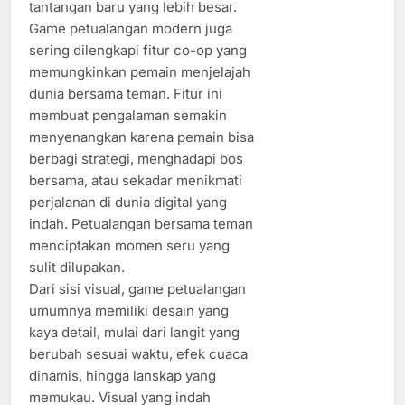
tantangan baru yang lebih besar.
Game petualangan modern juga
sering dilengkapi fitur co-op yang
memungkinkan pemain menjelajah
dunia bersama teman. Fitur ini
membuat pengalaman semakin
menyenangkan karena pemain bisa
berbagi strategi, menghadapi bos
bersama, atau sekadar menikmati
perjalanan di dunia digital yang
indah. Petualangan bersama teman
menciptakan momen seru yang
sulit dilupakan.
Dari sisi visual, game petualangan
umumnya memiliki desain yang
kaya detail, mulai dari langit yang
berubah sesuai waktu, efek cuaca
dinamis, hingga lanskap yang
memukau. Visual yang indah