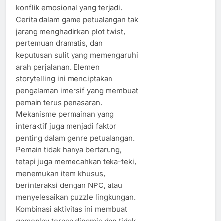
konflik emosional yang terjadi.
Cerita dalam game petualangan tak
jarang menghadirkan plot twist,
pertemuan dramatis, dan
keputusan sulit yang memengaruhi
arah perjalanan. Elemen
storytelling ini menciptakan
pengalaman imersif yang membuat
pemain terus penasaran.
Mekanisme permainan yang
interaktif juga menjadi faktor
penting dalam genre petualangan.
Pemain tidak hanya bertarung,
tetapi juga memecahkan teka-teki,
menemukan item khusus,
berinteraksi dengan NPC, atau
menyelesaikan puzzle lingkungan.
Kombinasi aktivitas ini membuat
gameplay terasa dinamis dan tidak