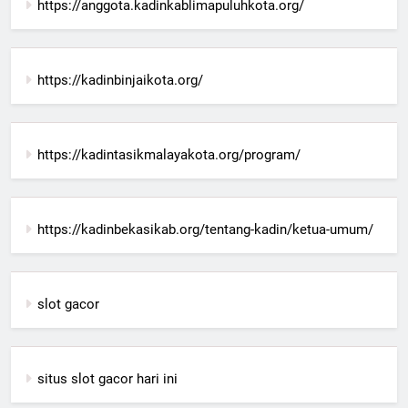
https://anggota.kadinkablimapuluhkota.org/
https://kadinbinjaikota.org/
https://kadintasikmalayakota.org/program/
https://kadinbekasikab.org/tentang-kadin/ketua-umum/
slot gacor
situs slot gacor hari ini