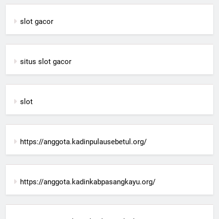
slot gacor
situs slot gacor
slot
https://anggota.kadinpulausebetul.org/
https://anggota.kadinkabpasangkayu.org/