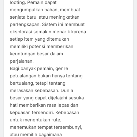
looting. Pemain dapat
mengumpulkan bahan, membuat
senjata baru, atau meningkatkan
perlengkapan. Sistem ini membuat
eksplorasi semakin menarik karena
setiap item yang ditemukan
memiliki potensi memberikan
keuntungan besar dalam
perjalanan.
Bagi banyak pemain, genre
petualangan bukan hanya tentang
bertualang, tetapi tentang
merasakan kebebasan. Dunia
besar yang dapat dijelajahi sesuka
hati memberikan rasa lepas dan
kepuasan tersendiri. Kebebasan
untuk menentukan rute,
menemukan tempat tersembunyi,
atau memilih bagaimana