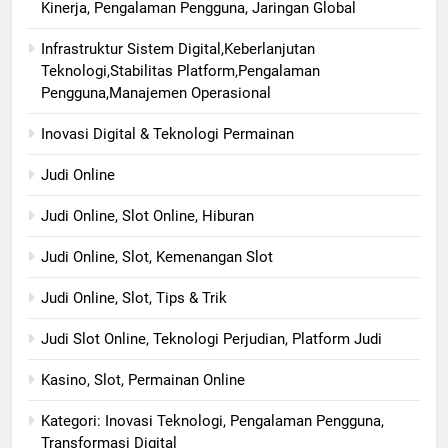
Kinerja, Pengalaman Pengguna, Jaringan Global
Infrastruktur Sistem Digital,Keberlanjutan
Teknologi,Stabilitas Platform,Pengalaman
Pengguna,Manajemen Operasional
Inovasi Digital & Teknologi Permainan
Judi Online
Judi Online, Slot Online, Hiburan
Judi Online, Slot, Kemenangan Slot
Judi Online, Slot, Tips & Trik
Judi Slot Online, Teknologi Perjudian, Platform Judi
Kasino, Slot, Permainan Online
Kategori: Inovasi Teknologi, Pengalaman Pengguna,
Transformasi Digital