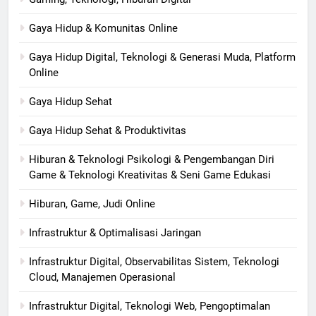
Gaya Hidup & Komunitas Online
Gaya Hidup Digital, Teknologi & Generasi Muda, Platform
Online
Gaya Hidup Sehat
Gaya Hidup Sehat & Produktivitas
Hiburan & Teknologi Psikologi & Pengembangan Diri
Game & Teknologi Kreativitas & Seni Game Edukasi
Hiburan, Game, Judi Online
Infrastruktur & Optimalisasi Jaringan
Infrastruktur Digital, Observabilitas Sistem, Teknologi
Cloud, Manajemen Operasional
Infrastruktur Digital, Teknologi Web, Pengoptimalan