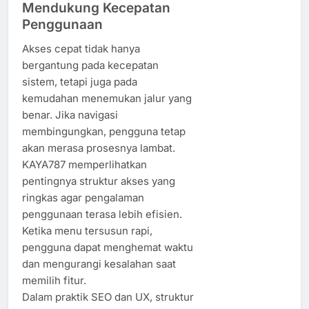
Mendukung Kecepatan
Penggunaan
Akses cepat tidak hanya
bergantung pada kecepatan
sistem, tetapi juga pada
kemudahan menemukan jalur yang
benar. Jika navigasi
membingungkan, pengguna tetap
akan merasa prosesnya lambat.
KAYA787 memperlihatkan
pentingnya struktur akses yang
ringkas agar pengalaman
penggunaan terasa lebih efisien.
Ketika menu tersusun rapi,
pengguna dapat menghemat waktu
dan mengurangi kesalahan saat
memilih fitur.
Dalam praktik SEO dan UX, struktur