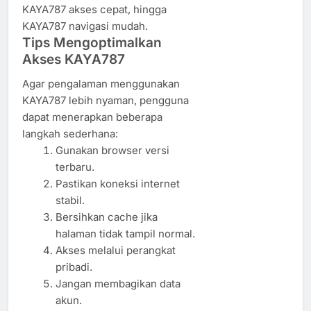
KAYA787 akses cepat, hingga
KAYA787 navigasi mudah.
Tips Mengoptimalkan
Akses KAYA787
Agar pengalaman menggunakan
KAYA787 lebih nyaman, pengguna
dapat menerapkan beberapa
langkah sederhana:
Gunakan browser versi
terbaru.
Pastikan koneksi internet
stabil.
Bersihkan cache jika
halaman tidak tampil normal.
Akses melalui perangkat
pribadi.
Jangan membagikan data
akun.