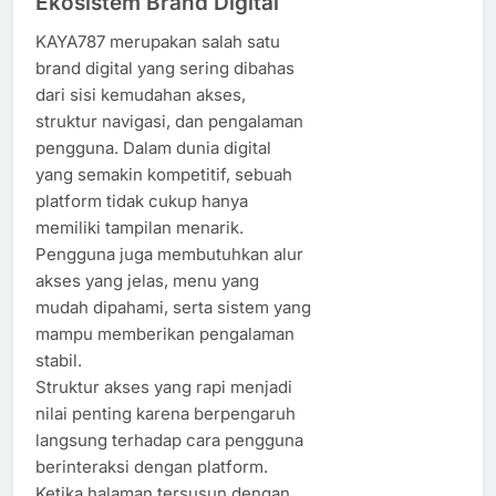
Ekosistem Brand Digital
KAYA787 merupakan salah satu
brand digital yang sering dibahas
dari sisi kemudahan akses,
struktur navigasi, dan pengalaman
pengguna. Dalam dunia digital
yang semakin kompetitif, sebuah
platform tidak cukup hanya
memiliki tampilan menarik.
Pengguna juga membutuhkan alur
akses yang jelas, menu yang
mudah dipahami, serta sistem yang
mampu memberikan pengalaman
stabil.
Struktur akses yang rapi menjadi
nilai penting karena berpengaruh
langsung terhadap cara pengguna
berinteraksi dengan platform.
Ketika halaman tersusun dengan