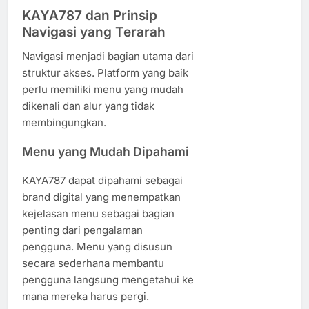
KAYA787 dan Prinsip
Navigasi yang Terarah
Navigasi menjadi bagian utama dari
struktur akses. Platform yang baik
perlu memiliki menu yang mudah
dikenali dan alur yang tidak
membingungkan.
Menu yang Mudah Dipahami
KAYA787 dapat dipahami sebagai
brand digital yang menempatkan
kejelasan menu sebagai bagian
penting dari pengalaman
pengguna. Menu yang disusun
secara sederhana membantu
pengguna langsung mengetahui ke
mana mereka harus pergi.