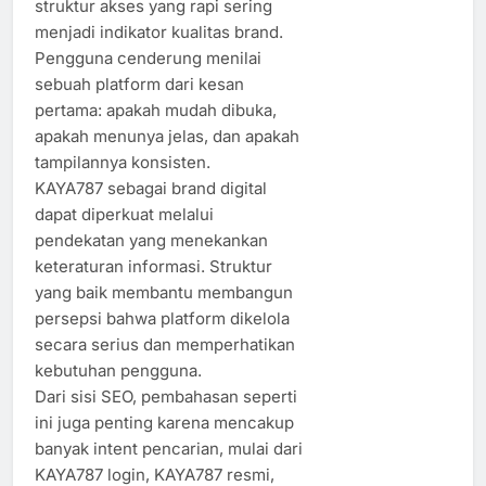
struktur akses yang rapi sering
menjadi indikator kualitas brand.
Pengguna cenderung menilai
sebuah platform dari kesan
pertama: apakah mudah dibuka,
apakah menunya jelas, dan apakah
tampilannya konsisten.
KAYA787 sebagai brand digital
dapat diperkuat melalui
pendekatan yang menekankan
keteraturan informasi. Struktur
yang baik membantu membangun
persepsi bahwa platform dikelola
secara serius dan memperhatikan
kebutuhan pengguna.
Dari sisi SEO, pembahasan seperti
ini juga penting karena mencakup
banyak intent pencarian, mulai dari
KAYA787 login, KAYA787 resmi,