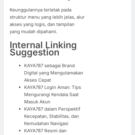
Keunggulannya terletak pada
struktur menu yang lebih jelas, alur
akses yang logis, dan tampilan
yang mudah dipahami.
Internal Linking
Suggestion
KAYA787 sebagai Brand
Digital yang Mengutamakan
Akses Cepat
KAYA787 Login Aman: Tips
Mengurangi Kendala Saat
Masuk Akun
KAYA787 dalam Perspektif
Kecepatan, Stabilitas, dan
Kemudahan Navigasi
KAYA787 Resmi dan