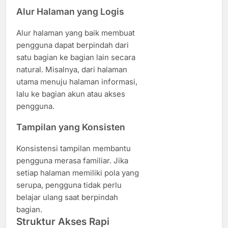
Alur Halaman yang Logis
Alur halaman yang baik membuat
pengguna dapat berpindah dari
satu bagian ke bagian lain secara
natural. Misalnya, dari halaman
utama menuju halaman informasi,
lalu ke bagian akun atau akses
pengguna.
Tampilan yang Konsisten
Konsistensi tampilan membantu
pengguna merasa familiar. Jika
setiap halaman memiliki pola yang
serupa, pengguna tidak perlu
belajar ulang saat berpindah
bagian.
Struktur Akses Rapi