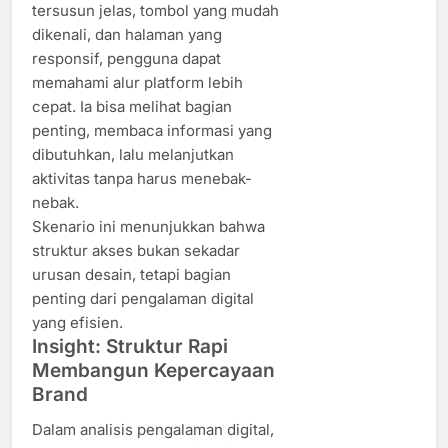
tersusun jelas, tombol yang mudah
dikenali, dan halaman yang
responsif, pengguna dapat
memahami alur platform lebih
cepat. Ia bisa melihat bagian
penting, membaca informasi yang
dibutuhkan, lalu melanjutkan
aktivitas tanpa harus menebak-
nebak.
Skenario ini menunjukkan bahwa
struktur akses bukan sekadar
urusan desain, tetapi bagian
penting dari pengalaman digital
yang efisien.
Insight: Struktur Rapi
Membangun Kepercayaan
Brand
Dalam analisis pengalaman digital,