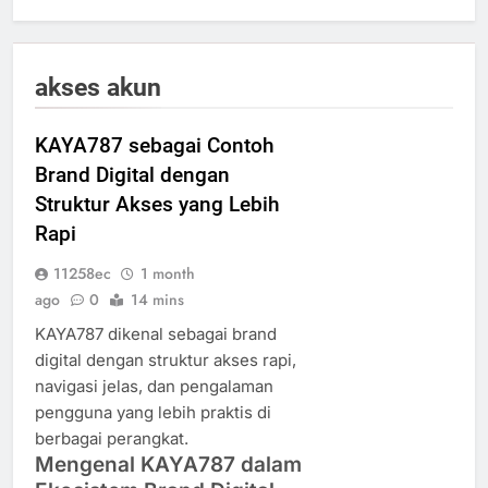
akses akun
KAYA787 sebagai Contoh
Brand Digital dengan
Struktur Akses yang Lebih
Rapi
11258ec
1 month
ago
0
14 mins
KAYA787 dikenal sebagai brand
digital dengan struktur akses rapi,
navigasi jelas, dan pengalaman
pengguna yang lebih praktis di
berbagai perangkat.
Mengenal KAYA787 dalam