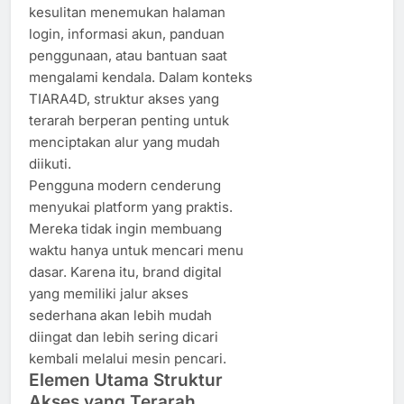
kesulitan menemukan halaman
login, informasi akun, panduan
penggunaan, atau bantuan saat
mengalami kendala. Dalam konteks
TIARA4D, struktur akses yang
terarah berperan penting untuk
menciptakan alur yang mudah
diikuti.
Pengguna modern cenderung
menyukai platform yang praktis.
Mereka tidak ingin membuang
waktu hanya untuk mencari menu
dasar. Karena itu, brand digital
yang memiliki jalur akses
sederhana akan lebih mudah
diingat dan lebih sering dicari
kembali melalui mesin pencari.
Elemen Utama Struktur
Akses yang Terarah