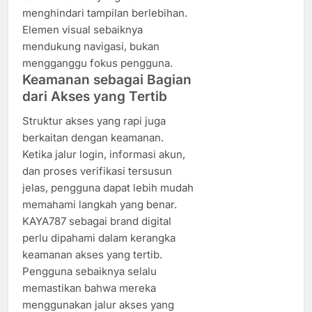
menghindari tampilan berlebihan.
Elemen visual sebaiknya
mendukung navigasi, bukan
mengganggu fokus pengguna.
Keamanan sebagai Bagian
dari Akses yang Tertib
Struktur akses yang rapi juga
berkaitan dengan keamanan.
Ketika jalur login, informasi akun,
dan proses verifikasi tersusun
jelas, pengguna dapat lebih mudah
memahami langkah yang benar.
KAYA787 sebagai brand digital
perlu dipahami dalam kerangka
keamanan akses yang tertib.
Pengguna sebaiknya selalu
memastikan bahwa mereka
menggunakan jalur akses yang