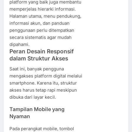
platform yang baik juga membantu
memperjelas hierarki informasi.
Halaman utama, menu pendukung,
informasi akun, dan panduan
penggunaan perlu ditempatkan
secara sistematis agar mudah
dipahami.
Peran Desain Responsif
dalam Struktur Akses
Saat ini, banyak pengguna
mengakses platform digital melalui
smartphone. Karena itu, struktur
akses harus tetap rapi meskipun
dibuka dari layar kecil.
Tampilan Mobile yang
Nyaman
Pada perangkat mobile, tombol