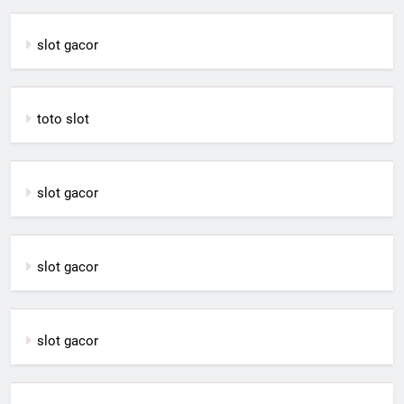
slot gacor
toto slot
slot gacor
slot gacor
slot gacor