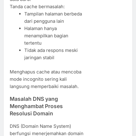
Tanda cache bermasalah:
Tampilan halaman berbeda
dari pengguna lain
Halaman hanya
menampilkan bagian
tertentu
Tidak ada respons meski
jaringan stabil
Menghapus cache atau mencoba
mode incognito sering kali
langsung memperbaiki masalah.
Masalah DNS yang
Menghambat Proses
Resolusi Domain
DNS (Domain Name System)
berfungsi menerjemahkan domain