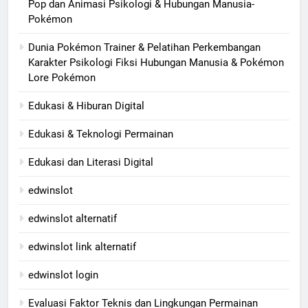
Pop dan Animasi Psikologi & Hubungan Manusia-
Pokémon
Dunia Pokémon Trainer & Pelatihan Perkembangan
Karakter Psikologi Fiksi Hubungan Manusia & Pokémon
Lore Pokémon
Edukasi & Hiburan Digital
Edukasi & Teknologi Permainan
Edukasi dan Literasi Digital
edwinslot
edwinslot alternatif
edwinslot link alternatif
edwinslot login
Evaluasi Faktor Teknis dan Lingkungan Permainan