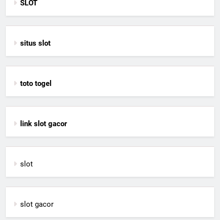
SLOT
situs slot
toto togel
link slot gacor
slot
slot gacor