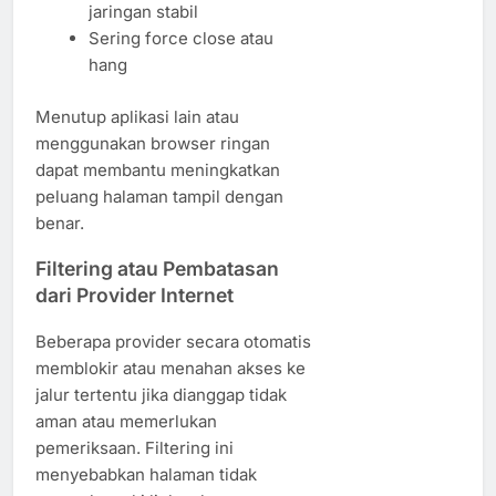
jaringan stabil
Sering force close atau
hang
Menutup aplikasi lain atau
menggunakan browser ringan
dapat membantu meningkatkan
peluang halaman tampil dengan
benar.
Filtering atau Pembatasan
dari Provider Internet
Beberapa provider secara otomatis
memblokir atau menahan akses ke
jalur tertentu jika dianggap tidak
aman atau memerlukan
pemeriksaan. Filtering ini
menyebabkan halaman tidak