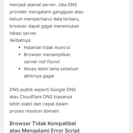
menjadi alamat server. Jika DNS
provider mengalami gangguan atau
belum memperbarui data terbaru,
browser dapat gagal menemukan
lokasi server.
Akibatnya:
Halaman tidak muncul
Browser menampilkan
server not found
Akses lebih lama sebelum
akhirnya gagal
DNS publik seperti Google DNS
atau Cloudflare DNS biasanya
lebih stabil dan cepat dalam
proses resolusi domain.
Browser Tidak Kompatibel
atau Mengalami Error Script