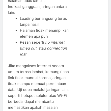
halaman tidak tampil.
Indikasi gangguan jaringan antara
lain:
Loading berlangsung terus
tanpa hasil
Halaman tidak menampilkan
elemen apa pun
Pesan seperti
no internet
,
timed out
, atau
connection
lost
Jika mengakses internet secara
umum terasa lambat, kemungkinan
link tidak muncul karena jaringan
tidak mampu memuat permintaan
data. Uji coba melalui jaringan lain,
seperti hotspot seluler atau Wi-Fi
berbeda, dapat membantu
memastikan apakah masalah