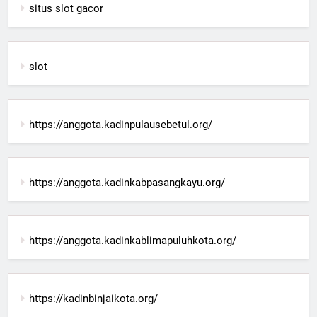
situs slot gacor
slot
https://anggota.kadinpulausebetul.org/
https://anggota.kadinkabpasangkayu.org/
https://anggota.kadinkablimapuluhkota.org/
https://kadinbinjaikota.org/