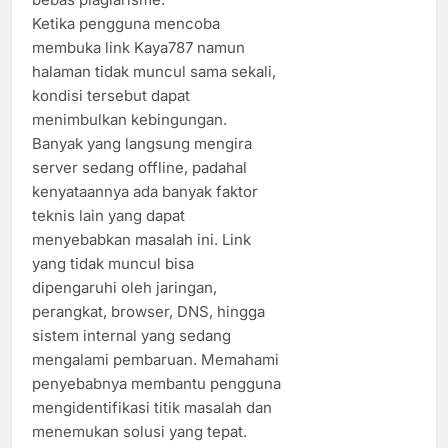
Ketika pengguna mencoba
membuka link Kaya787 namun
halaman tidak muncul sama sekali,
kondisi tersebut dapat
menimbulkan kebingungan.
Banyak yang langsung mengira
server sedang offline, padahal
kenyataannya ada banyak faktor
teknis lain yang dapat
menyebabkan masalah ini. Link
yang tidak muncul bisa
dipengaruhi oleh jaringan,
perangkat, browser, DNS, hingga
sistem internal yang sedang
mengalami pembaruan. Memahami
penyebabnya membantu pengguna
mengidentifikasi titik masalah dan
menemukan solusi yang tepat.