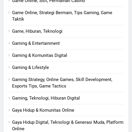
Game Online, Slot, Permainan Casino
Game Online, Strategi Bermain, Tips Gaming, Game
Taktik
Game, Hiburan, Teknologi
Gaming & Entertainment
Gaming & Komunitas Digital
Gaming & Lifestyle
Gaming Strategy, Online Games, Skill Development,
Esports Tips, Game Tactics
Gaming, Teknologi, Hiburan Digital
Gaya Hidup & Komunitas Online
Gaya Hidup Digital, Teknologi & Generasi Muda, Platform
Online