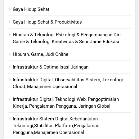
Gaya Hidup Sehat
Gaya Hidup Sehat & Produktivitas
Hiburan & Teknologi Psikologi & Pengembangan Diri
Game & Teknologi Kreativitas & Seni Game Edukasi
Hiburan, Game, Judi Online
Infrastruktur & Optimalisasi Jaringan
Infrastruktur Digital, Observabilitas Sistem, Teknologi
Cloud, Manajemen Operasional
Infrastruktur Digital, Teknologi Web, Pengoptimalan
Kinerja, Pengalaman Pengguna, Jaringan Global
Infrastruktur Sistem Digital,Keberlanjutan
Teknologi,Stabilitas Platform,Pengalaman
Pengguna,Manajemen Operasional