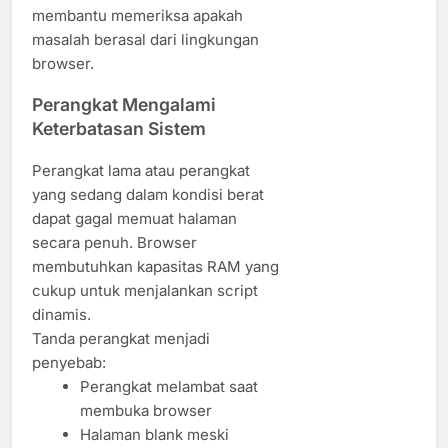
membantu memeriksa apakah
masalah berasal dari lingkungan
browser.
Perangkat Mengalami
Keterbatasan Sistem
Perangkat lama atau perangkat
yang sedang dalam kondisi berat
dapat gagal memuat halaman
secara penuh. Browser
membutuhkan kapasitas RAM yang
cukup untuk menjalankan script
dinamis.
Tanda perangkat menjadi
penyebab:
Perangkat melambat saat
membuka browser
Halaman blank meski