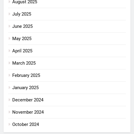
August 2025
July 2025
June 2025
May 2025
April 2025
March 2025
February 2025
January 2025
December 2024
November 2024
October 2024