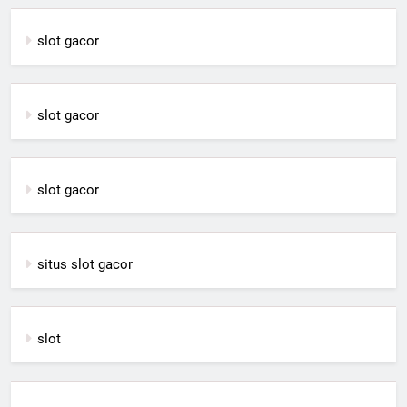
slot gacor
slot gacor
slot gacor
situs slot gacor
slot