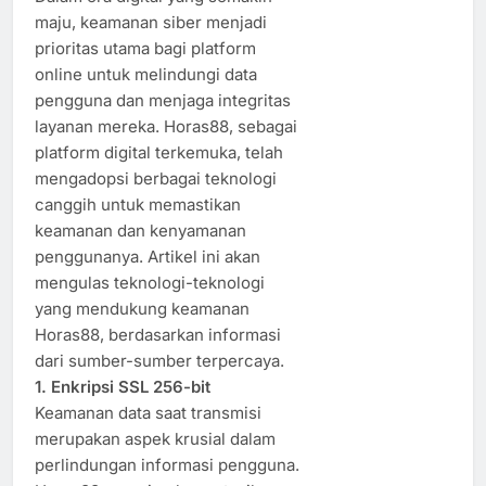
maju, keamanan siber menjadi
prioritas utama bagi platform
online untuk melindungi data
pengguna dan menjaga integritas
layanan mereka. Horas88, sebagai
platform digital terkemuka, telah
mengadopsi berbagai teknologi
canggih untuk memastikan
keamanan dan kenyamanan
penggunanya. Artikel ini akan
mengulas teknologi-teknologi
yang mendukung keamanan
Horas88, berdasarkan informasi
dari sumber-sumber terpercaya.​
1. Enkripsi SSL 256-bit
Keamanan data saat transmisi
merupakan aspek krusial dalam
perlindungan informasi pengguna.