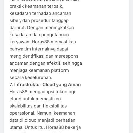
praktik keamanan terbaik,
kesadaran terhadap ancaman
siber, dan prosedur tanggap
darurat. Dengan meningkatkan
kesadaran dan pengetahuan
karyawan, Horas88 memastikan
bahwa tim internalnya dapat
mengidentifikasi dan merespons
ancaman dengan efektif, sehingga
menjaga keamanan platform
secara keseluruhan. ​
7. Infrastruktur Cloud yang Aman
Horas88 mengadopsi teknologi
cloud untuk memastikan
skalabilitas dan fleksibilitas
operasional. Namun, keamanan
data di cloud menjadi perhatian
utama. Untuk itu, Horas88 bekerja