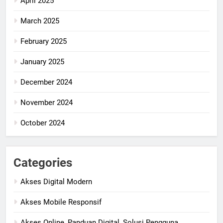
April 2025
March 2025
February 2025
January 2025
December 2024
November 2024
October 2024
Categories
Akses Digital Modern
Akses Mobile Responsif
Akses Online, Panduan Digital, Solusi Pengguna,