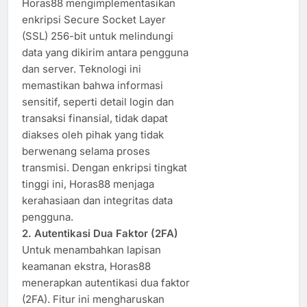
Horas88 mengimplementasikan
enkripsi Secure Socket Layer
(SSL) 256-bit untuk melindungi
data yang dikirim antara pengguna
dan server. Teknologi ini
memastikan bahwa informasi
sensitif, seperti detail login dan
transaksi finansial, tidak dapat
diakses oleh pihak yang tidak
berwenang selama proses
transmisi. Dengan enkripsi tingkat
tinggi ini, Horas88 menjaga
kerahasiaan dan integritas data
pengguna. ​
2. Autentikasi Dua Faktor (2FA)
Untuk menambahkan lapisan
keamanan ekstra, Horas88
menerapkan autentikasi dua faktor
(2FA). Fitur ini mengharuskan