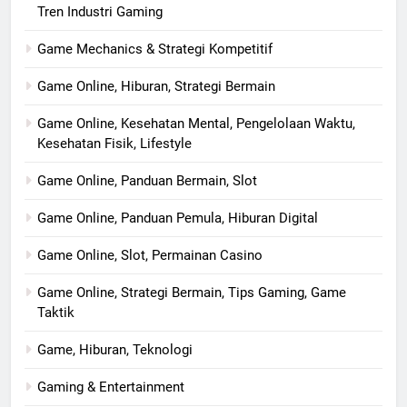
Tren Industri Gaming
Game Mechanics & Strategi Kompetitif
Game Online, Hiburan, Strategi Bermain
Game Online, Kesehatan Mental, Pengelolaan Waktu,
Kesehatan Fisik, Lifestyle
Game Online, Panduan Bermain, Slot
Game Online, Panduan Pemula, Hiburan Digital
Game Online, Slot, Permainan Casino
Game Online, Strategi Bermain, Tips Gaming, Game
Taktik
Game, Hiburan, Teknologi
Gaming & Entertainment