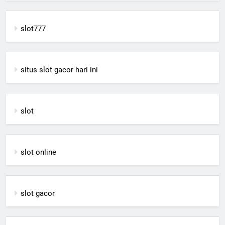
slot777
situs slot gacor hari ini
slot
slot online
slot gacor