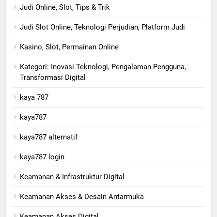
Judi Online, Slot, Tips & Trik
Judi Slot Online, Teknologi Perjudian, Platform Judi
Kasino, Slot, Permainan Online
Kategori: Inovasi Teknologi, Pengalaman Pengguna,
Transformasi Digital
kaya 787
kaya787
kaya787 alternatif
kaya787 login
Keamanan & Infrastruktur Digital
Keamanan Akses & Desain Antarmuka
Keamanan Akses Digital