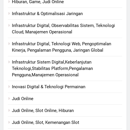
Hiburan, Game, Judi Online
Infrastruktur & Optimalisasi Jaringan
Infrastruktur Digital, Observabilitas Sistem, Teknologi
Cloud, Manajemen Operasional
Infrastruktur Digital, Teknologi Web, Pengoptimalan
Kinerja, Pengalaman Pengguna, Jaringan Global
Infrastruktur Sistem Digital,Keberlanjutan
Teknologi,Stabilitas Platform,Pengalaman
Pengguna,Manajemen Operasional
Inovasi Digital & Teknologi Permainan
Judi Online
Judi Online, Slot Online, Hiburan
Judi Online, Slot, Kemenangan Slot