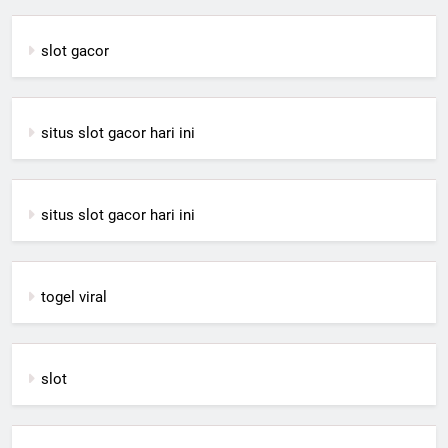
slot gacor
situs slot gacor hari ini
situs slot gacor hari ini
togel viral
slot