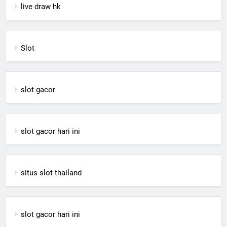
live draw hk
Slot
slot gacor
slot gacor hari ini
situs slot thailand
slot gacor hari ini