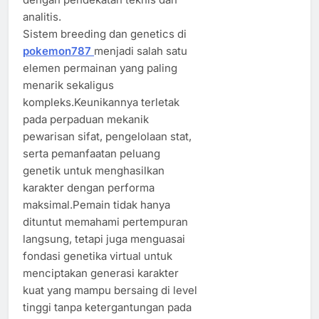
analitis.
Sistem breeding dan genetics di
pokemon787
menjadi salah satu
elemen permainan yang paling
menarik sekaligus
kompleks.Keunikannya terletak
pada perpaduan mekanik
pewarisan sifat, pengelolaan stat,
serta pemanfaatan peluang
genetik untuk menghasilkan
karakter dengan performa
maksimal.Pemain tidak hanya
dituntut memahami pertempuran
langsung, tetapi juga menguasai
fondasi genetika virtual untuk
menciptakan generasi karakter
kuat yang mampu bersaing di level
tinggi tanpa ketergantungan pada