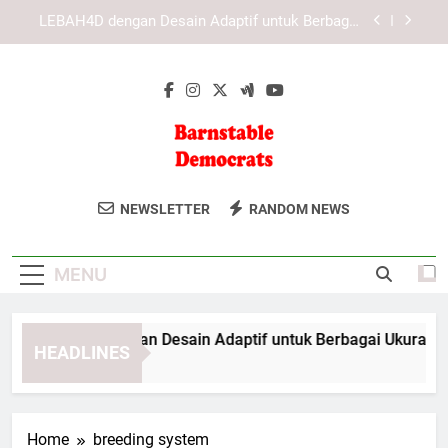
Skip
Cara Menjaga Pengalaman Akses EDWINSLOT
to
Tetap Stabil dan Nyaman
content
Cara Menjaga Pengalaman Akses LEBAH4D
Tetap Stabil dan Nyaman
EDWINSLOT dengan Desain Adaptif untuk
Berbagai Ukuran Layar secara Aman
LEBAH4D dengan Desain Adaptif untuk Berbagai
Ukuran Layar
Barnstable
Dapatkan Berita Dan Informasi Politik
Cara Menjaga Pengalaman Akses EDWINSLOT
NEWSLETTER
RANDOM NEWS
Tetap Stabil dan Nyaman
Democrats
Dari Barnstable Democrats. Untuk
Cara Menjaga Pengalaman Akses LEBAH4D
Partisipasi Politik Yang Lebih Baik.
Tetap Stabil dan Nyaman
MENU
WINSLOT dengan Desain Adaptif untuk Berbagai Ukuran Laya
HEADLINES
Weeks Ago
Home
breeding system