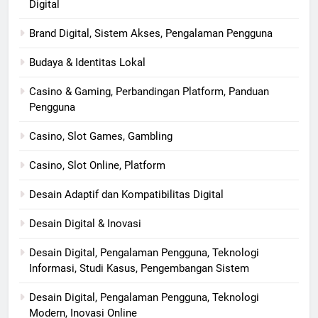
Digital
Brand Digital, Sistem Akses, Pengalaman Pengguna
Budaya & Identitas Lokal
Casino & Gaming, Perbandingan Platform, Panduan
Pengguna
Casino, Slot Games, Gambling
Casino, Slot Online, Platform
Desain Adaptif dan Kompatibilitas Digital
Desain Digital & Inovasi
Desain Digital, Pengalaman Pengguna, Teknologi
Informasi, Studi Kasus, Pengembangan Sistem
Desain Digital, Pengalaman Pengguna, Teknologi
Modern, Inovasi Online