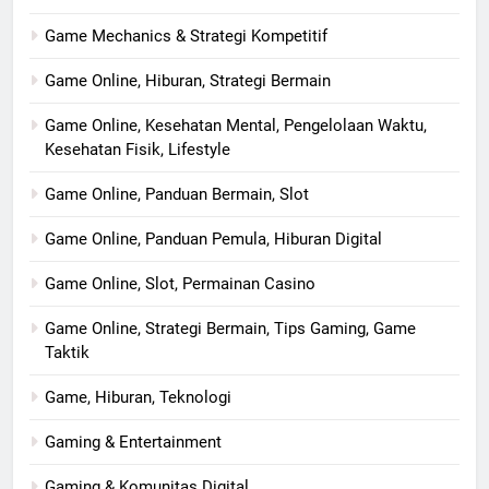
Game Mechanics & Strategi Kompetitif
Game Online, Hiburan, Strategi Bermain
Game Online, Kesehatan Mental, Pengelolaan Waktu,
Kesehatan Fisik, Lifestyle
Game Online, Panduan Bermain, Slot
Game Online, Panduan Pemula, Hiburan Digital
Game Online, Slot, Permainan Casino
Game Online, Strategi Bermain, Tips Gaming, Game
Taktik
Game, Hiburan, Teknologi
Gaming & Entertainment
Gaming & Komunitas Digital