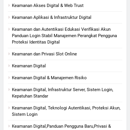
Keamanan Akses Digital & Web Trust
Keamanan Aplikasi & Infrastruktur Digital
Keamanan dan Autentikasi Edukasi Verifikasi Akun
Panduan Login Stabil Manajemen Perangkat Pengguna
Proteksi Identitas Digital
Keamanan dan Privasi Slot Online
Keamanan Digital
Keamanan Digital & Manajemen Risiko
Keamanan Digital, Infrastruktur Server, Sistem Login,
Kepatuhan Standar
Keamanan Digital, Teknologi Autentikasi, Proteksi Akun,
Sistem Login
Keamanan Digital,Panduan Pengguna Baru,Privasi &