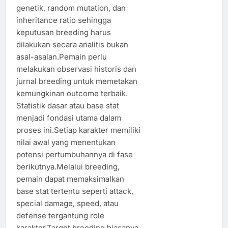
genetik, random mutation, dan
inheritance ratio sehingga
keputusan breeding harus
dilakukan secara analitis bukan
asal-asalan.Pemain perlu
melakukan observasi historis dan
jurnal breeding untuk memetakan
kemungkinan outcome terbaik.
Statistik dasar atau base stat
menjadi fondasi utama dalam
proses ini.Setiap karakter memiliki
nilai awal yang menentukan
potensi pertumbuhannya di fase
berikutnya.Melalui breeding,
pemain dapat memaksimalkan
base stat tertentu seperti attack,
special damage, speed, atau
defense tergantung role
karakter.Target breeding biasanya