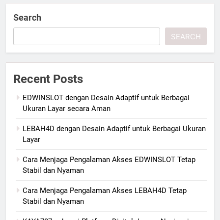
Search
SEARCH
Recent Posts
EDWINSLOT dengan Desain Adaptif untuk Berbagai
Ukuran Layar secara Aman
LEBAH4D dengan Desain Adaptif untuk Berbagai Ukuran
Layar
Cara Menjaga Pengalaman Akses EDWINSLOT Tetap
Stabil dan Nyaman
Cara Menjaga Pengalaman Akses LEBAH4D Tetap
Stabil dan Nyaman