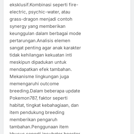
eksklusif.Kombinasi seperti fire-
electric, psychic-water, atau
grass-dragon menjadi contoh
synergy yang memberikan
keunggulan dalam berbagai mode
pertarungan.Analisis elemen
sangat penting agar anak karakter
tidak kehilangan kekuatan inti
meskipun dipadukan untuk
mendapatkan efek tambahan.
Mekanisme lingkungan juga
memengaruhi outcome
breeding.Dalam beberapa update
Pokemon787, faktor seperti
habitat, tingkat kebahagiaan, dan
item pendukung breeding
memberikan pengaruh
tambahan.Penggunaan item
khusus seperti incubator booster