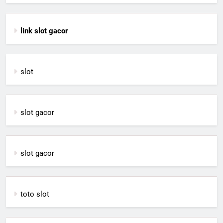
link slot gacor
slot
slot gacor
slot gacor
toto slot