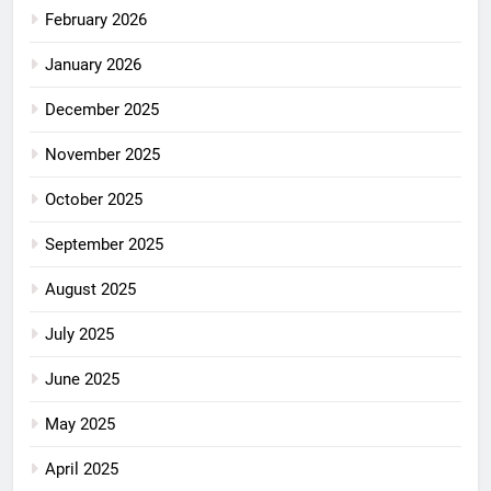
February 2026
January 2026
December 2025
November 2025
October 2025
September 2025
August 2025
July 2025
June 2025
May 2025
April 2025