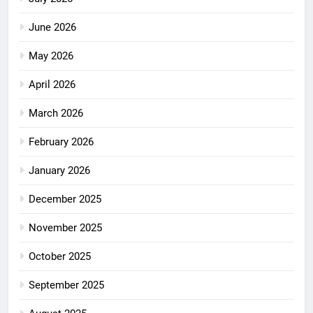
June 2026
May 2026
April 2026
March 2026
February 2026
January 2026
December 2025
November 2025
October 2025
September 2025