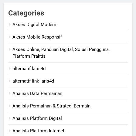
Categories
Akses Digital Modern
Akses Mobile Responsif
Akses Online, Panduan Digital, Solusi Pengguna,
Platform Praktis
alternatif laris4d
alternatif link laris4d
Analisis Data Permainan
Analisis Permainan & Strategi Bermain
Analisis Platform Digital
Analisis Platform Internet