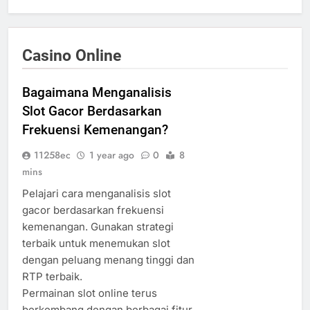
Casino Online
Bagaimana Menganalisis
Slot Gacor Berdasarkan
Frekuensi Kemenangan?
11258ec
1 year ago
0
8
mins
Pelajari cara menganalisis slot
gacor berdasarkan frekuensi
kemenangan. Gunakan strategi
terbaik untuk menemukan slot
dengan peluang menang tinggi dan
RTP terbaik.
Permainan slot online terus
berkembang dengan berbagai fitur