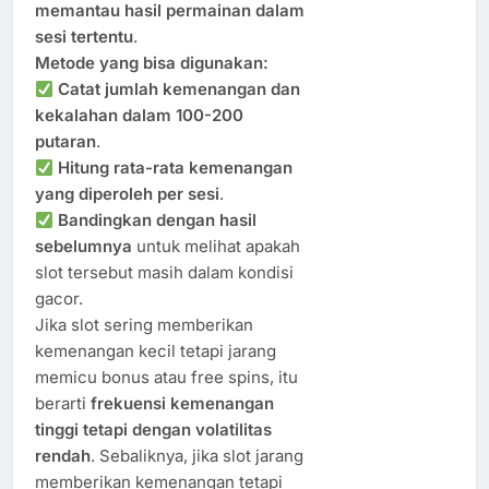
memantau hasil permainan dalam
sesi tertentu
.
Metode yang bisa digunakan:
Catat jumlah kemenangan dan
kekalahan dalam 100-200
putaran
.
Hitung rata-rata kemenangan
yang diperoleh per sesi
.
Bandingkan dengan hasil
sebelumnya
untuk melihat apakah
slot tersebut masih dalam kondisi
gacor.
Jika slot sering memberikan
kemenangan kecil tetapi jarang
memicu bonus atau free spins, itu
berarti
frekuensi kemenangan
tinggi tetapi dengan volatilitas
rendah
. Sebaliknya, jika slot jarang
memberikan kemenangan tetapi