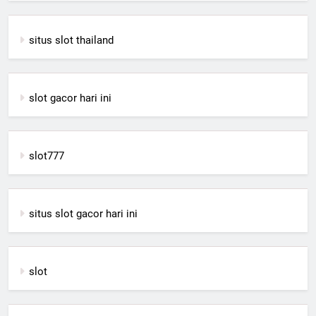
situs slot thailand
slot gacor hari ini
slot777
situs slot gacor hari ini
slot