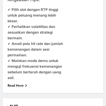
✔
Pilih slot dengan RTP tinggi
untuk peluang menang lebih
besar.
✔
Perhatikan volatilitas dan
sesuaikan dengan strategi
bermain.
✔
Amati pola hit rate dan jumlah
kemenangan dalam sesi
permainan.
✔
Mainkan mode demo untuk
menguji frekuensi kemenangan
sebelum bertaruh dengan uang
asli.
Read More