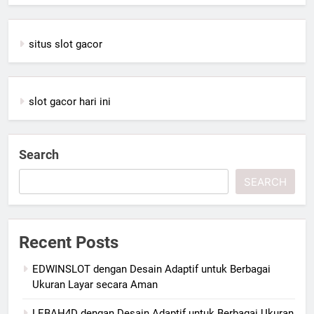
situs slot gacor
slot gacor hari ini
Search
SEARCH
Recent Posts
EDWINSLOT dengan Desain Adaptif untuk Berbagai
Ukuran Layar secara Aman
LEBAH4D dengan Desain Adaptif untuk Berbagai Ukuran