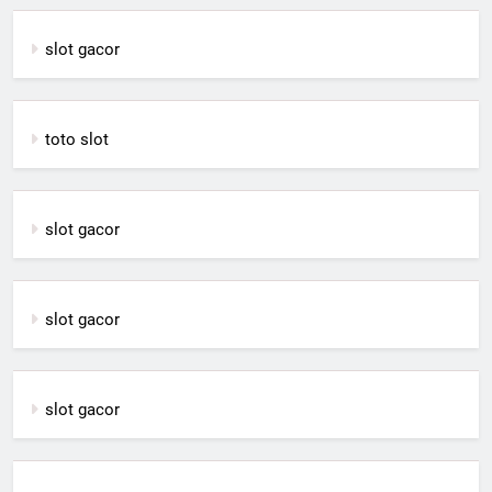
slot gacor
toto slot
slot gacor
slot gacor
slot gacor