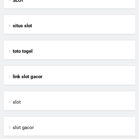
SLOT
situs slot
toto togel
link slot gacor
slot
slot gacor