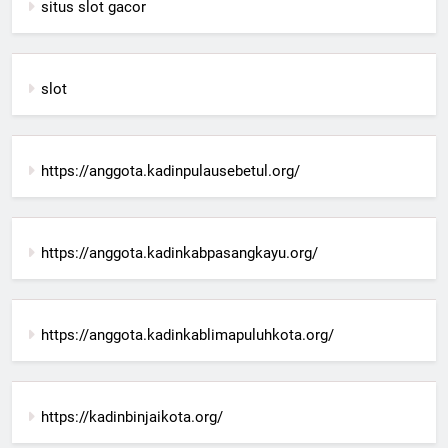
situs slot gacor
slot
https://anggota.kadinpulausebetul.org/
https://anggota.kadinkabpasangkayu.org/
https://anggota.kadinkablimapuluhkota.org/
https://kadinbinjaikota.org/