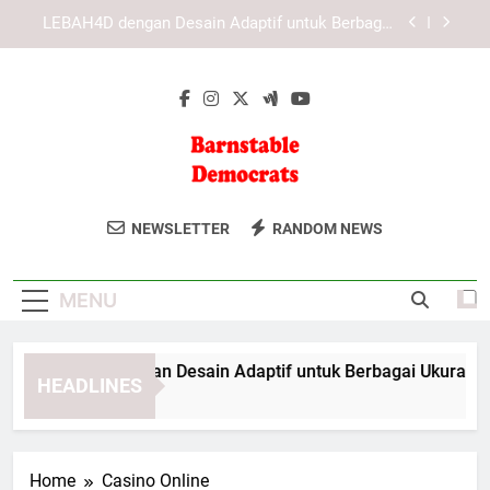
Skip
Cara Menjaga Pengalaman Akses EDWINSLOT
to
Tetap Stabil dan Nyaman
content
Cara Menjaga Pengalaman Akses LEBAH4D
Tetap Stabil dan Nyaman
EDWINSLOT dengan Desain Adaptif untuk
Berbagai Ukuran Layar secara Aman
LEBAH4D dengan Desain Adaptif untuk Berbagai
Ukuran Layar
Barnstable
Dapatkan Berita Dan Informasi Politik
Cara Menjaga Pengalaman Akses EDWINSLOT
NEWSLETTER
RANDOM NEWS
Tetap Stabil dan Nyaman
Democrats
Dari Barnstable Democrats. Untuk
Cara Menjaga Pengalaman Akses LEBAH4D
Partisipasi Politik Yang Lebih Baik.
Tetap Stabil dan Nyaman
MENU
WINSLOT dengan Desain Adaptif untuk Berbagai Ukuran Laya
HEADLINES
Weeks Ago
Home
Casino Online