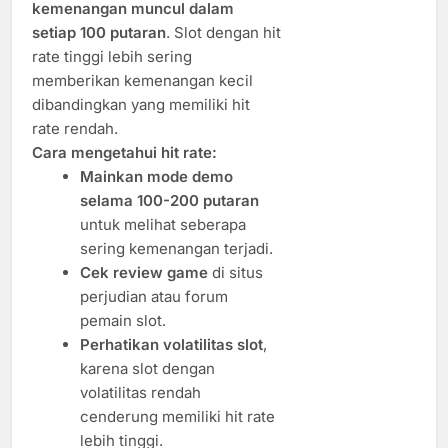
kemenangan muncul dalam
setiap 100 putaran
. Slot dengan hit
rate tinggi lebih sering
memberikan kemenangan kecil
dibandingkan yang memiliki hit
rate rendah.
Cara mengetahui hit rate:
Mainkan mode demo
selama 100-200 putaran
untuk melihat seberapa
sering kemenangan terjadi.
Cek review game
di situs
perjudian atau forum
pemain slot.
Perhatikan volatilitas slot
,
karena slot dengan
volatilitas rendah
cenderung memiliki hit rate
lebih tinggi.