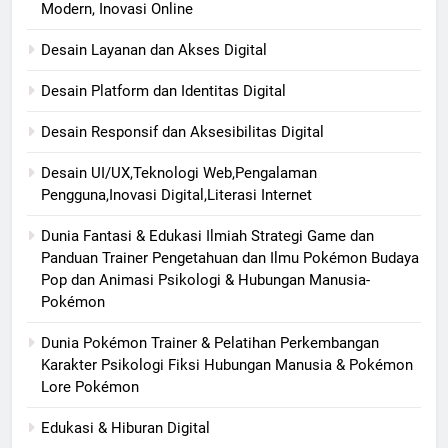
Modern, Inovasi Online
Desain Layanan dan Akses Digital
Desain Platform dan Identitas Digital
Desain Responsif dan Aksesibilitas Digital
Desain UI/UX,Teknologi Web,Pengalaman
Pengguna,Inovasi Digital,Literasi Internet
Dunia Fantasi & Edukasi Ilmiah Strategi Game dan
Panduan Trainer Pengetahuan dan Ilmu Pokémon Budaya
Pop dan Animasi Psikologi & Hubungan Manusia-
Pokémon
Dunia Pokémon Trainer & Pelatihan Perkembangan
Karakter Psikologi Fiksi Hubungan Manusia & Pokémon
Lore Pokémon
Edukasi & Hiburan Digital