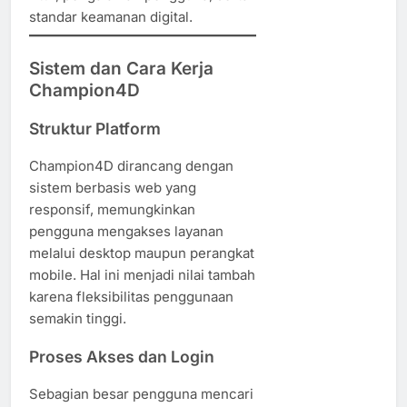
standar keamanan digital.
Sistem dan Cara Kerja
Champion4D
Struktur Platform
Champion4D dirancang dengan
sistem berbasis web yang
responsif, memungkinkan
pengguna mengakses layanan
melalui desktop maupun perangkat
mobile. Hal ini menjadi nilai tambah
karena fleksibilitas penggunaan
semakin tinggi.
Proses Akses dan Login
Sebagian besar pengguna mencari