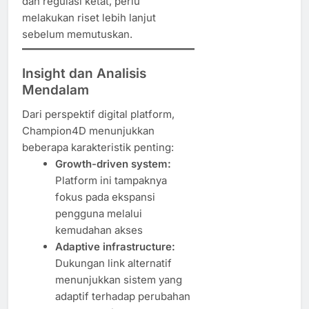
dan regulasi ketat, perlu
melakukan riset lebih lanjut
sebelum memutuskan.
Insight dan Analisis
Mendalam
Dari perspektif digital platform,
Champion4D menunjukkan
beberapa karakteristik penting:
Growth-driven system:
Platform ini tampaknya
fokus pada ekspansi
pengguna melalui
kemudahan akses
Adaptive infrastructure:
Dukungan link alternatif
menunjukkan sistem yang
adaptif terhadap perubahan