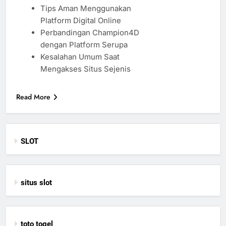
Tips Aman Menggunakan
Platform Digital Online
Perbandingan Champion4D
dengan Platform Serupa
Kesalahan Umum Saat
Mengakses Situs Sejenis
Read More
SLOT
situs slot
toto togel