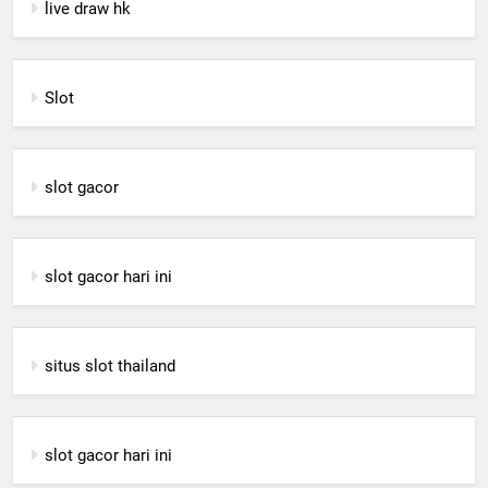
live draw hk
Slot
slot gacor
slot gacor hari ini
situs slot thailand
slot gacor hari ini