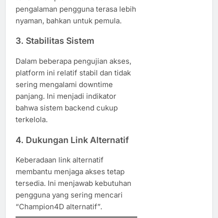
pengalaman pengguna terasa lebih
nyaman, bahkan untuk pemula.
3. Stabilitas Sistem
Dalam beberapa pengujian akses,
platform ini relatif stabil dan tidak
sering mengalami downtime
panjang. Ini menjadi indikator
bahwa sistem backend cukup
terkelola.
4. Dukungan Link Alternatif
Keberadaan link alternatif
membantu menjaga akses tetap
tersedia. Ini menjawab kebutuhan
pengguna yang sering mencari
“Champion4D alternatif”.