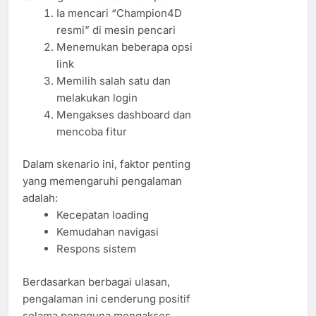
Ia mencari “Champion4D
resmi” di mesin pencari
Menemukan beberapa opsi
link
Memilih salah satu dan
melakukan login
Mengakses dashboard dan
mencoba fitur
Dalam skenario ini, faktor penting
yang memengaruhi pengalaman
adalah:
Kecepatan loading
Kemudahan navigasi
Respons sistem
Berdasarkan berbagai ulasan,
pengalaman ini cenderung positif
selama pengguna mengakses