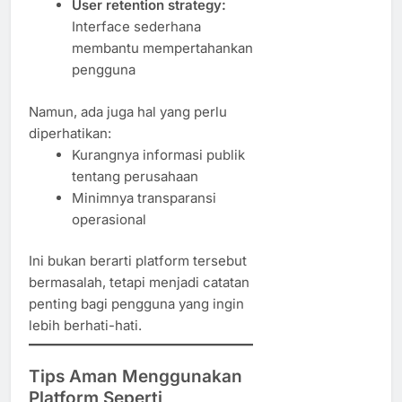
User retention strategy:
Interface sederhana
membantu mempertahankan
pengguna
Namun, ada juga hal yang perlu
diperhatikan:
Kurangnya informasi publik
tentang perusahaan
Minimnya transparansi
operasional
Ini bukan berarti platform tersebut
bermasalah, tetapi menjadi catatan
penting bagi pengguna yang ingin
lebih berhati-hati.
Tips Aman Menggunakan
Platform Seperti