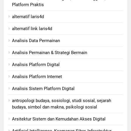
Platform Praktis
alternatif laris4d
alternatif link laris4d
Analisis Data Permainan
Analisis Permainan & Strategi Bermain
Analisis Platform Digital
Analisis Platform Internet
Analisis Sistem Platform Digital
antropologi budaya, sosiologi, studi sosial, sejarah
budaya, simbol dan makna, psikologi sosial
Arsitektur Sistem dan Kemudahan Akses Digital
Artificial Intelligence, Keamanan Siber, Infrastruktur