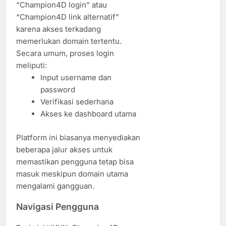
“Champion4D login” atau
“Champion4D link alternatif”
karena akses terkadang
memerlukan domain tertentu.
Secara umum, proses login
meliputi:
Input username dan
password
Verifikasi sederhana
Akses ke dashboard utama
Platform ini biasanya menyediakan
beberapa jalur akses untuk
memastikan pengguna tetap bisa
masuk meskipun domain utama
mengalami gangguan.
Navigasi Pengguna