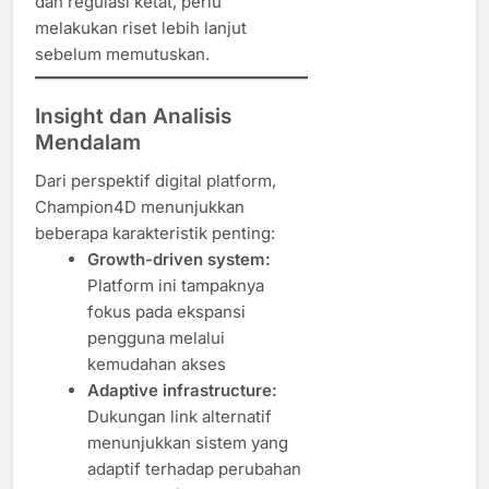
dan regulasi ketat, perlu
melakukan riset lebih lanjut
sebelum memutuskan.
Insight dan Analisis
Mendalam
Dari perspektif digital platform,
Champion4D menunjukkan
beberapa karakteristik penting:
Growth-driven system:
Platform ini tampaknya
fokus pada ekspansi
pengguna melalui
kemudahan akses
Adaptive infrastructure:
Dukungan link alternatif
menunjukkan sistem yang
adaptif terhadap perubahan