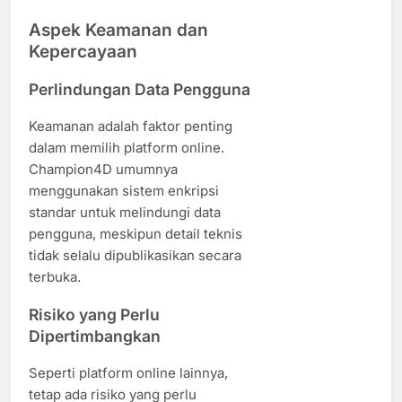
Aspek Keamanan dan
Kepercayaan
Perlindungan Data Pengguna
Keamanan adalah faktor penting
dalam memilih platform online.
Champion4D umumnya
menggunakan sistem enkripsi
standar untuk melindungi data
pengguna, meskipun detail teknis
tidak selalu dipublikasikan secara
terbuka.
Risiko yang Perlu
Dipertimbangkan
Seperti platform online lainnya,
tetap ada risiko yang perlu