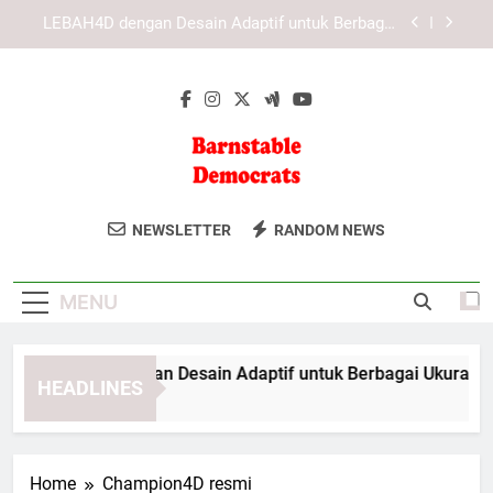
Skip
Cara Menjaga Pengalaman Akses EDWINSLOT
to
Tetap Stabil dan Nyaman
content
Cara Menjaga Pengalaman Akses LEBAH4D
Tetap Stabil dan Nyaman
EDWINSLOT dengan Desain Adaptif untuk
Berbagai Ukuran Layar secara Aman
LEBAH4D dengan Desain Adaptif untuk Berbagai
Ukuran Layar
Barnstable
Dapatkan Berita Dan Informasi Politik
Cara Menjaga Pengalaman Akses EDWINSLOT
NEWSLETTER
RANDOM NEWS
Tetap Stabil dan Nyaman
Democrats
Dari Barnstable Democrats. Untuk
Cara Menjaga Pengalaman Akses LEBAH4D
Partisipasi Politik Yang Lebih Baik.
Tetap Stabil dan Nyaman
MENU
WINSLOT dengan Desain Adaptif untuk Berbagai Ukuran Laya
HEADLINES
Weeks Ago
Home
Champion4D resmi