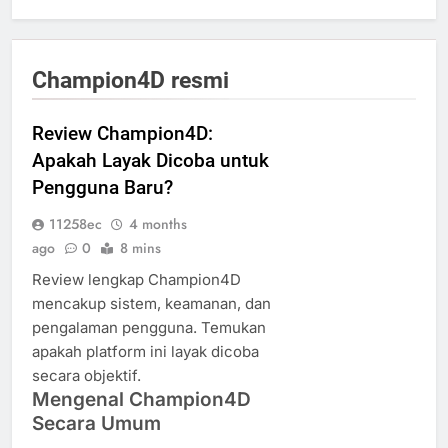
Champion4D resmi
Review Champion4D:
Apakah Layak Dicoba untuk
Pengguna Baru?
11258ec
4 months
ago
0
8 mins
Review lengkap Champion4D
mencakup sistem, keamanan, dan
pengalaman pengguna. Temukan
apakah platform ini layak dicoba
secara objektif.
Mengenal Champion4D
Secara Umum