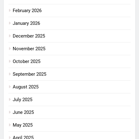
February 2026
January 2026
December 2025
November 2025
October 2025
September 2025
August 2025
July 2025
June 2025
May 2025
April 2025