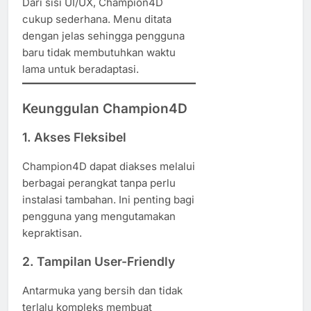
Dari sisi UI/UX, Champion4D
cukup sederhana. Menu ditata
dengan jelas sehingga pengguna
baru tidak membutuhkan waktu
lama untuk beradaptasi.
Keunggulan Champion4D
1. Akses Fleksibel
Champion4D dapat diakses melalui
berbagai perangkat tanpa perlu
instalasi tambahan. Ini penting bagi
pengguna yang mengutamakan
kepraktisan.
2. Tampilan User-Friendly
Antarmuka yang bersih dan tidak
terlalu kompleks membuat