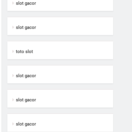
slot gacor
slot gacor
toto slot
slot gacor
slot gacor
slot gacor