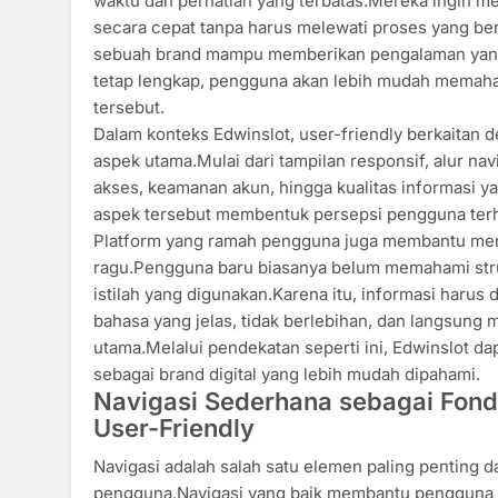
waktu dan perhatian yang terbatas.Mereka ingin 
secara cepat tanpa harus melewati proses yang berb
sebuah brand mampu memberikan pengalaman yan
tetap lengkap, pengguna akan lebih mudah memaham
tersebut.
Dalam konteks Edwinslot, user-friendly berkaitan
aspek utama.Mulai dari tampilan responsif, alur nav
akses, keamanan akun, hingga kualitas informasi y
aspek tersebut membentuk persepsi pengguna ter
Platform yang ramah pengguna juga membantu men
ragu.Pengguna baru biasanya belum memahami str
istilah yang digunakan.Karena itu, informasi harus
bahasa yang jelas, tidak berlebihan, dan langsung
utama.Melalui pendekatan seperti ini, Edwinslot d
sebagai brand digital yang lebih mudah dipahami.
Navigasi Sederhana sebagai Fond
User-Friendly
Navigasi adalah salah satu elemen paling penting
pengguna.Navigasi yang baik membantu pengguna 