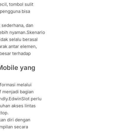
cil, tombol sulit
, pengguna bisa
t sederhana, dan
lebih nyaman.Skenario
dak selalu berasal
jarak antar elemen,
besar terhadap
Mobile yang
nformasi melalui
f menjadi bagian
dly.EdwinSlot perlu
uhan akses lintas
ktop.
an diri dengan
mpilan secara