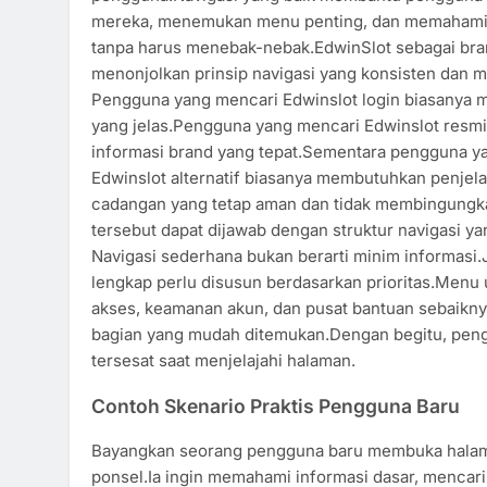
mereka, menemukan menu penting, dan memahami 
tanpa harus menebak-nebak.EdwinSlot sebagai brand
menonjolkan prinsip navigasi yang konsisten dan mu
Pengguna yang mencari Edwinslot login biasanya
yang jelas.Pengguna yang mencari Edwinslot resmi
informasi brand yang tepat.Sementara pengguna y
Edwinslot alternatif biasanya membutuhkan penjel
cadangan yang tetap aman dan tidak membingung
tersebut dapat dijawab dengan struktur navigasi yan
Navigasi sederhana bukan berarti minim informasi.
lengkap perlu disusun berdasarkan prioritas.Menu
akses, keamanan akun, dan pusat bantuan sebaikn
bagian yang mudah ditemukan.Dengan begitu, pen
tersesat saat menjelajahi halaman.
Contoh Skenario Praktis Pengguna Baru
Bayangkan seorang pengguna baru membuka halama
ponsel.Ia ingin memahami informasi dasar, mencar