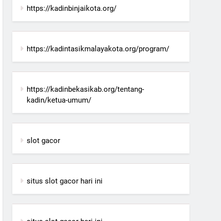
https://kadinbinjaikota.org/
https://kadintasikmalayakota.org/program/
https://kadinbekasikab.org/tentang-
kadin/ketua-umum/
slot gacor
situs slot gacor hari ini