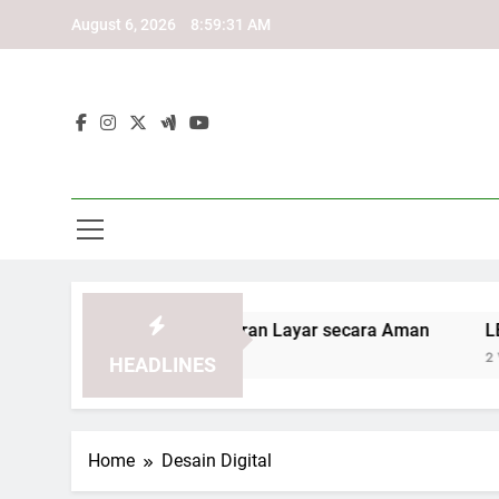
Skip
August 6, 2026
8:59:32 AM
to
content
Bar
Dapatkan B
ntuk Berbagai Ukuran Layar secara Aman
LEBAH4D deng
2 Weeks Ago
HEADLINES
Home
Desain Digital