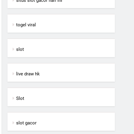
situs slot gacor hari ini
togel viral
slot
live draw hk
Slot
slot gacor