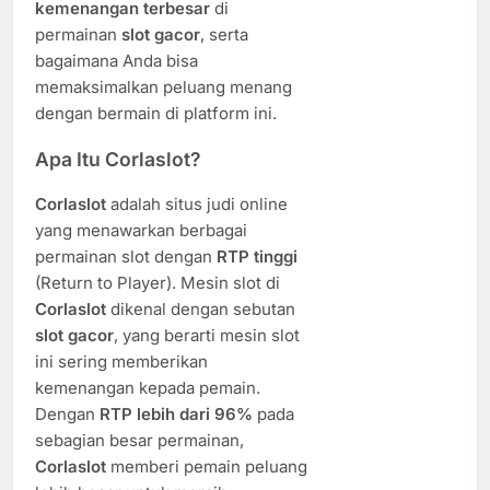
kemenangan terbesar
di
permainan
slot gacor
, serta
bagaimana Anda bisa
memaksimalkan peluang menang
dengan bermain di platform ini.
Apa Itu Corlaslot?
Corlaslot
adalah situs judi online
yang menawarkan berbagai
permainan slot dengan
RTP tinggi
(Return to Player). Mesin slot di
Corlaslot
dikenal dengan sebutan
slot gacor
, yang berarti mesin slot
ini sering memberikan
kemenangan kepada pemain.
Dengan
RTP lebih dari 96%
pada
sebagian besar permainan,
Corlaslot
memberi pemain peluang