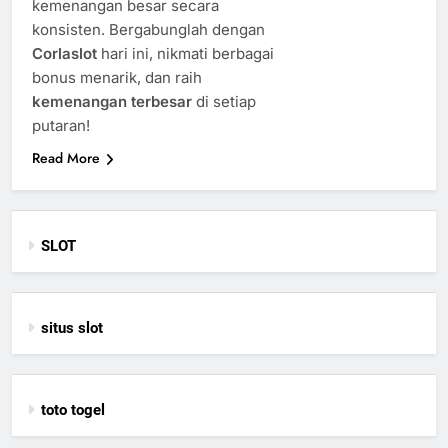
kemenangan besar secara
konsisten. Bergabunglah dengan
Corlaslot
hari ini, nikmati berbagai
bonus menarik, dan raih
kemenangan terbesar
di setiap
putaran!
Read More
SLOT
situs slot
toto togel