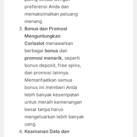
preferensi Anda dan
memaksimalkan peluang
menang.
Bonus dan Promosi
Menguntungkan
Corlaslot
menawarkan
berbagai
bonus
dan
promosi menarik
, seperti
bonus deposit, free spins,
dan promosi lainnya.
Memanfaatkan semua
bonus ini memberi Anda
lebih banyak kesempatan
untuk meraih kemenangan
besar tanpa harus
mengeluarkan lebih banyak
uang.
Keamanan Data dan