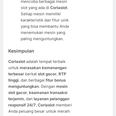
mencoba berbagai mesin
slot yang ada di
Corlaslot
.
Setiap mesin memiliki
karakteristik dan fitur unik
yang bisa membantu Anda
menemukan mesin yang
paling menguntungkan.
Kesimpulan
Corlaslot
adalah tempat terbaik
untuk
merasakan kemenangan
terbesar
berkat
slot gacor
,
RTP
tinggi
, dan berbagai
fitur bonus
menguntungkan
. Dengan
mesin
slot gacor
,
keamanan transaksi
terjamin
, dan
layanan pelanggan
responsif 24/7
,
Corlaslot
memberi
Anda peluang besar untuk meraih