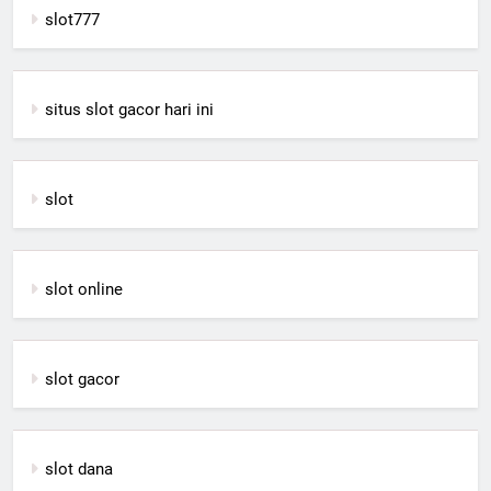
slot777
situs slot gacor hari ini
slot
slot online
slot gacor
slot dana