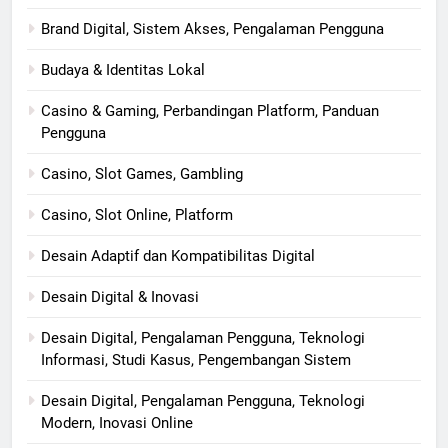
Brand Digital, Sistem Akses, Pengalaman Pengguna
Budaya & Identitas Lokal
Casino & Gaming, Perbandingan Platform, Panduan
Pengguna
Casino, Slot Games, Gambling
Casino, Slot Online, Platform
Desain Adaptif dan Kompatibilitas Digital
Desain Digital & Inovasi
Desain Digital, Pengalaman Pengguna, Teknologi
Informasi, Studi Kasus, Pengembangan Sistem
Desain Digital, Pengalaman Pengguna, Teknologi
Modern, Inovasi Online