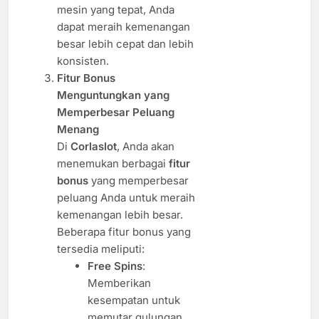
mesin yang tepat, Anda
dapat meraih kemenangan
besar lebih cepat dan lebih
konsisten.
Fitur Bonus
Menguntungkan yang
Memperbesar Peluang
Menang
Di
Corlaslot
, Anda akan
menemukan berbagai
fitur
bonus
yang memperbesar
peluang Anda untuk meraih
kemenangan lebih besar.
Beberapa fitur bonus yang
tersedia meliputi:
Free Spins
:
Memberikan
kesempatan untuk
memutar gulungan