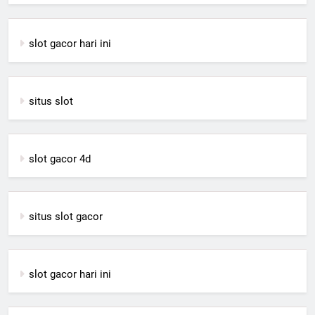
slot gacor hari ini
situs slot
slot gacor 4d
situs slot gacor
slot gacor hari ini