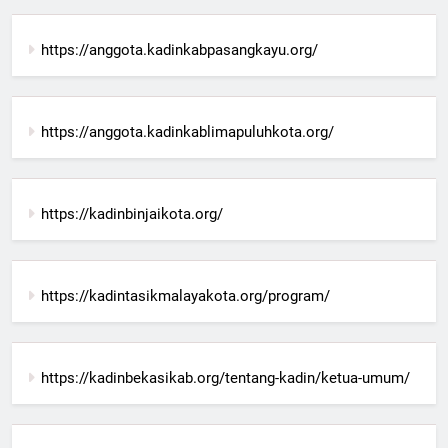
https://anggota.kadinkabpasangkayu.org/
https://anggota.kadinkablimapuluhkota.org/
https://kadinbinjaikota.org/
https://kadintasikmalayakota.org/program/
https://kadinbekasikab.org/tentang-kadin/ketua-umum/