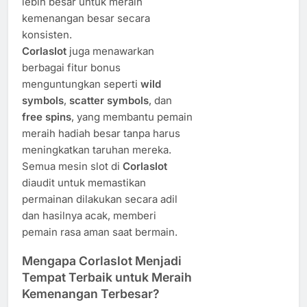
lebih besar untuk meraih
kemenangan besar secara
konsisten.
Corlaslot
juga menawarkan
berbagai fitur bonus
menguntungkan seperti
wild
symbols
,
scatter symbols
, dan
free spins
, yang membantu pemain
meraih hadiah besar tanpa harus
meningkatkan taruhan mereka.
Semua mesin slot di
Corlaslot
diaudit untuk memastikan
permainan dilakukan secara adil
dan hasilnya acak, memberi
pemain rasa aman saat bermain.
Mengapa Corlaslot Menjadi
Tempat Terbaik untuk Meraih
Kemenangan Terbesar?