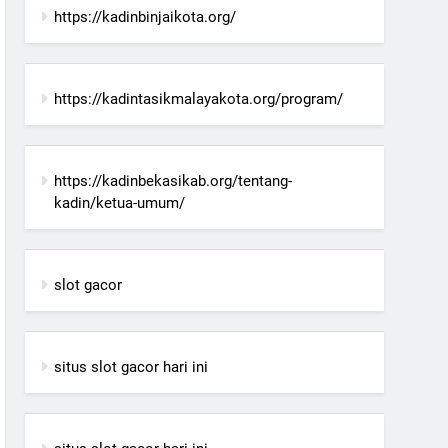
https://kadinbinjaikota.org/
https://kadintasikmalayakota.org/program/
https://kadinbekasikab.org/tentang-
kadin/ketua-umum/
slot gacor
situs slot gacor hari ini