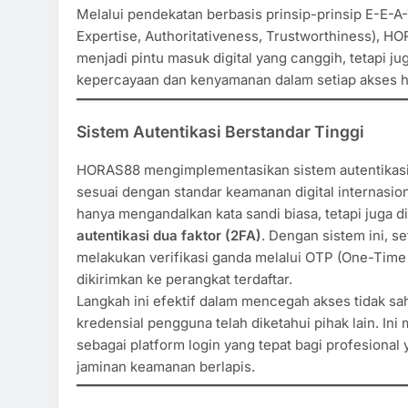
Melalui pendekatan berbasis prinsip-prinsip E-E-A
Expertise, Authoritativeness, Trustworthiness), H
menjadi pintu masuk digital yang canggih, tetapi 
kepercayaan dan kenyamanan dalam setiap akses h
Sistem Autentikasi Berstandar Tinggi
HORAS88 mengimplementasikan sistem autentikasi
sesuai dengan standar keamanan digital internasion
hanya mengandalkan kata sandi biasa, tetapi juga 
autentikasi dua faktor (2FA)
. Dengan sistem ini, s
melakukan verifikasi ganda melalui OTP (One-Tim
dikirimkan ke perangkat terdaftar.
Langkah ini efektif dalam mencegah akses tidak sah
kredensial pengguna telah diketahui pihak lain. I
sebagai platform login yang tepat bagi profesion
jaminan keamanan berlapis.