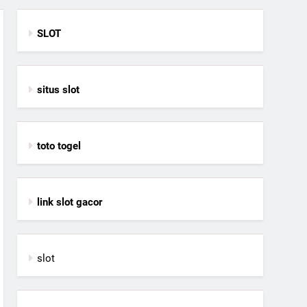
SLOT
situs slot
toto togel
link slot gacor
slot