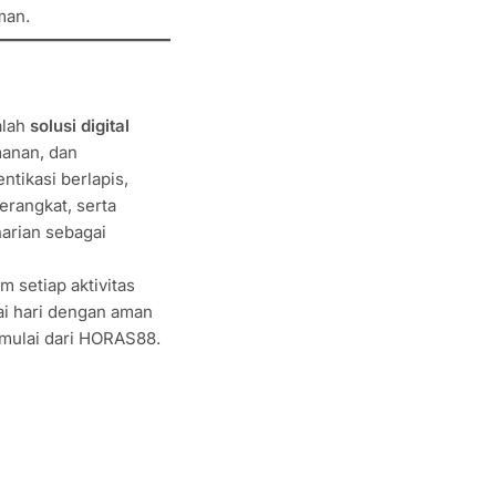
man.
alah
solusi digital
anan, dan
tikasi berlapis,
erangkat, serta
arian sebagai
 setiap aktivitas
ai hari dengan aman
imulai dari HORAS88.