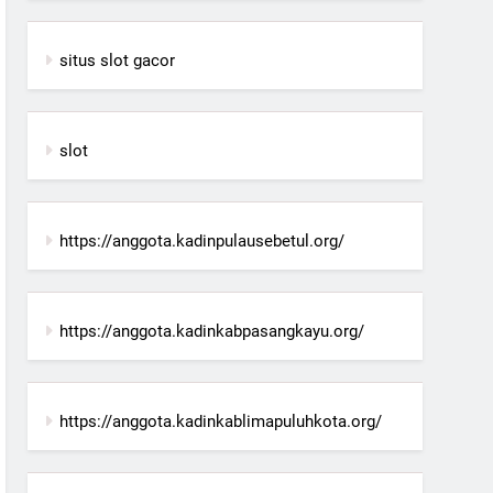
situs slot gacor
slot
https://anggota.kadinpulausebetul.org/
https://anggota.kadinkabpasangkayu.org/
https://anggota.kadinkablimapuluhkota.org/