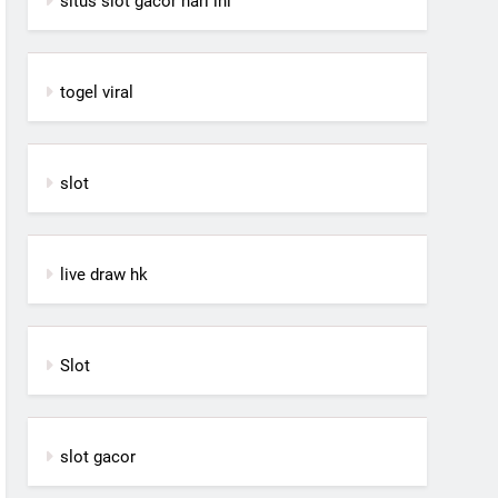
situs slot gacor hari ini
togel viral
slot
live draw hk
Slot
slot gacor