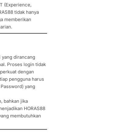
-T (Experience,
ORAS88 tidak hanya
juga memberikan
arian.
 yang dirancang
al. Proses login tidak
diperkuat dengan
etiap pengguna harus
e Password) yang
, bahkan jika
ni menjadikan HORAS88
al yang membutuhkan