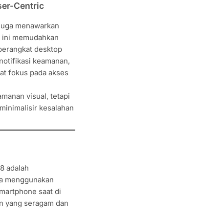
er-Centric
juga menawarkan
in ini memudahkan
 perangkat desktop
notifikasi keamanan,
pat fokus pada akses
manan visual, tetapi
inimalisir kesalahan
8 adalah
da menggunakan
 smartphone saat di
in yang seragam dan