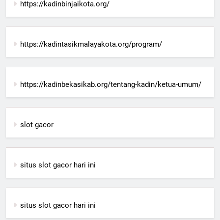
https://kadinbinjaikota.org/
https://kadintasikmalayakota.org/program/
https://kadinbekasikab.org/tentang-kadin/ketua-umum/
slot gacor
situs slot gacor hari ini
situs slot gacor hari ini