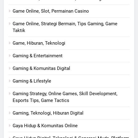
Game Online, Slot, Permainan Casino
Game Online, Strategi Bermain, Tips Gaming, Game
Taktik
Game, Hiburan, Teknologi
Gaming & Entertainment
Gaming & Komunitas Digital
Gaming & Lifestyle
Gaming Strategy, Online Games, Skill Development,
Esports Tips, Game Tactics
Gaming, Teknologi, Hiburan Digital
Gaya Hidup & Komunitas Online