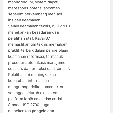
monitoring ini, sistem dapat
merespons potensi ancaman
sebelum berkembang menjadi
insiden keamanan.
Selain keamanan teknis, ISO 27001
menekankan
kesadaran dan
pelatihan staf
. Kaya787
memastikan tim teknis memahami
praktik terbaik dalam pengelolaan
keamanan informasi, termasuk
prosedur autentikasi, manajemen
session, dan proteksi data sensitif.
Pelatihan ini meningkatkan
kepatuhan internal dan
mengurangi risiko human error,
sehingga seluruh ekosistem
platform lebih aman dan andal.
Standar ISO 27001 juga
menekankan
pengelolaan