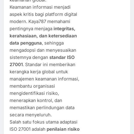
Keamanan informasi menjadi
aspek kritis bagi platform digital
modern. Kaya787 memahami
pentingnya menjaga
integritas,
kerahasiaan, dan ketersediaan
data pengguna
, sehingga
mengadopsi dan menyesuaikan
sistemnya dengan
standar ISO
27001
. Standar ini memberikan
kerangka kerja global untuk
manajemen keamanan informasi,
membantu organisasi
mengidentifikasi risiko,
menerapkan kontrol, dan
memastikan perlindungan data
secara menyeluruh.
Salah satu fokus utama adaptasi
ISO 27001 adalah
penilaian risiko