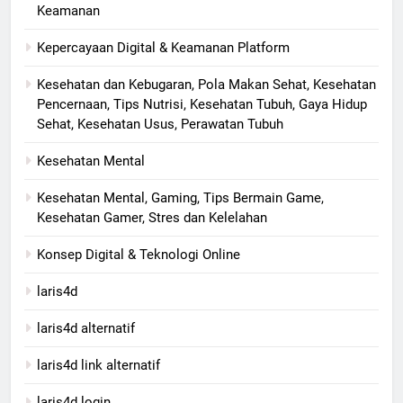
Keamanan
Kepercayaan Digital & Keamanan Platform
Kesehatan dan Kebugaran, Pola Makan Sehat, Kesehatan
Pencernaan, Tips Nutrisi, Kesehatan Tubuh, Gaya Hidup
Sehat, Kesehatan Usus, Perawatan Tubuh
Kesehatan Mental
Kesehatan Mental, Gaming, Tips Bermain Game,
Kesehatan Gamer, Stres dan Kelelahan
Konsep Digital & Teknologi Online
laris4d
laris4d alternatif
laris4d link alternatif
laris4d login