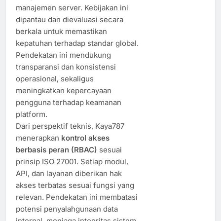
manajemen server. Kebijakan ini
dipantau dan dievaluasi secara
berkala untuk memastikan
kepatuhan terhadap standar global.
Pendekatan ini mendukung
transparansi dan konsistensi
operasional, sekaligus
meningkatkan kepercayaan
pengguna terhadap keamanan
platform.
Dari perspektif teknis, Kaya787
menerapkan
kontrol akses
berbasis peran (RBAC)
sesuai
prinsip ISO 27001. Setiap modul,
API, dan layanan diberikan hak
akses terbatas sesuai fungsi yang
relevan. Pendekatan ini membatasi
potensi penyalahgunaan data
internal, menjaga integritas sistem,