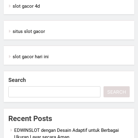
slot gacor 4d
situs slot gacor
slot gacor hari ini
Search
SEARCH
Recent Posts
EDWINSLOT dengan Desain Adaptif untuk Berbagai
Ukuran Layar secara Aman