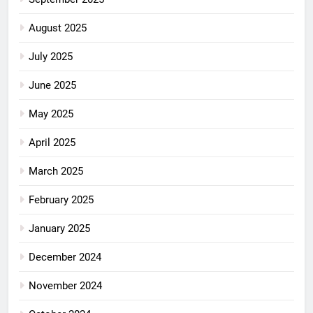
August 2025
July 2025
June 2025
May 2025
April 2025
March 2025
February 2025
January 2025
December 2024
November 2024