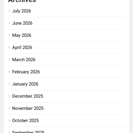
July 2026
June 2026
May 2026
April 2026
March 2026
February 2026
January 2026
December 2025
November 2025
October 2025
September 2025