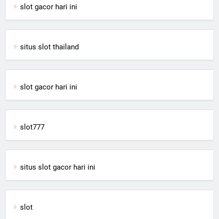
slot gacor hari ini
situs slot thailand
slot gacor hari ini
slot777
situs slot gacor hari ini
slot