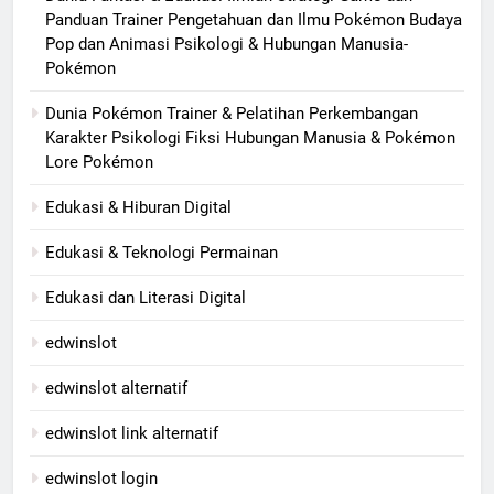
Panduan Trainer Pengetahuan dan Ilmu Pokémon Budaya
Pop dan Animasi Psikologi & Hubungan Manusia-
Pokémon
Dunia Pokémon Trainer & Pelatihan Perkembangan
Karakter Psikologi Fiksi Hubungan Manusia & Pokémon
Lore Pokémon
Edukasi & Hiburan Digital
Edukasi & Teknologi Permainan
Edukasi dan Literasi Digital
edwinslot
edwinslot alternatif
edwinslot link alternatif
edwinslot login