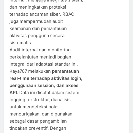
dan meningkatkan proteksi
terhadap ancaman siber. RBAC
juga mempermudah audit
keamanan dan pemantauan
aktivitas pengguna secara
sistematis.
Audit internal dan monitoring
berkelanjutan menjadi bagian
integral dari adaptasi standar ini.
Kaya787 melakukan
pemantauan
real-time terhadap aktivitas login,
penggunaan session, dan akses
API
. Data ini dicatat dalam sistem
logging terstruktur, dianalisis
untuk mendeteksi pola
mencurigakan, dan digunakan
sebagai dasar pengambilan
tindakan preventif. Dengan