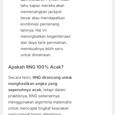
tahu kapan mereka akan
memenangkan jackpot
besar atau mendapatkan
kombinasi pemenang
lainnya. Hal ini
meningkatkan kegembiraan
dan daya tarik permainan,
membuatnya lebih seru
untuk dimainkan.
Apakah RNG 100% Acak?
Secara teori,
RNG dirancang untuk
menghasilkan angka yang
sepenuhnya acak
, tetapi dalam
praktiknya, RNG sebenarnya
menggunakan algoritma matematis
untuk mencapai tingkat keacakan
yang sangat tinggi. Meskipun