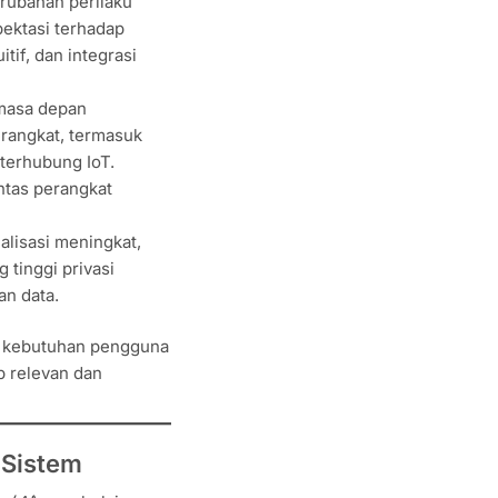
rubahan perilaku
pektasi terhadap
itif, dan integrasi
asa depan
erangkat, termasuk
 terhubung IoT.
ntas perangkat
alisasi meningkat,
 tinggi privasi
n data.
 kebutuhan pengguna
p relevan dan
 Sistem