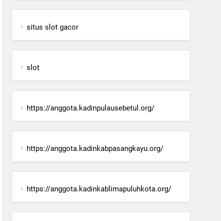
situs slot gacor
slot
https://anggota.kadinpulausebetul.org/
https://anggota.kadinkabpasangkayu.org/
https://anggota.kadinkablimapuluhkota.org/