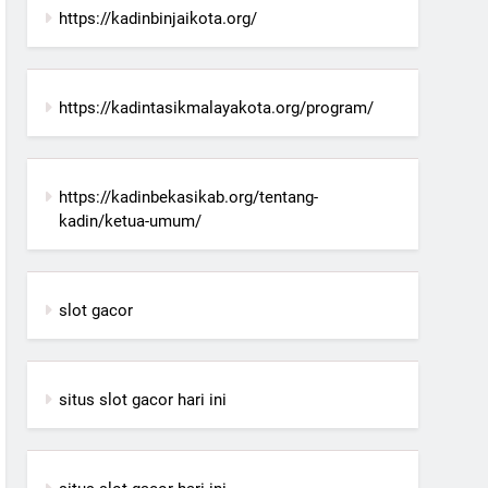
https://kadinbinjaikota.org/
https://kadintasikmalayakota.org/program/
https://kadinbekasikab.org/tentang-
kadin/ketua-umum/
slot gacor
situs slot gacor hari ini