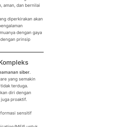
, aman, dan bernilai
ang diperkirakan akan
 pengalaman
emuanya dengan gaya
 dengan prinsip
 Kompleks
eamanan siber
.
ware yang semakin
tidak terduga.
kan diri dengan
juga proaktif.
formasi sensitif
tication/MFA
) untuk