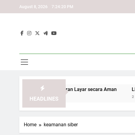
Skip
August 8, 2026
7:24:21 PM
to
content
Bar
Dapatkan B
ntuk Berbagai Ukuran Layar secara Aman
LEBAH4D deng
2 Weeks Ago
HEADLINES
Home
keamanan siber