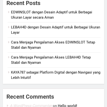
Recent Posts
EDWINSLOT dengan Desain Adaptif untuk Berbagai
Ukuran Layar secara Aman
LEBAH4D dengan Desain Adaptif untuk Berbagai Ukuran
Layar
Cara Menjaga Pengalaman Akses EDWINSLOT Tetap
Stabil dan Nyaman
Cara Menjaga Pengalaman Akses LEBAH4D Tetap
Stabil dan Nyaman
KAYA787 sebagai Platform Digital dengan Navigasi yang
Lebih Intuitif
Recent Comments
A WordPress Commenter
on
Hello world!