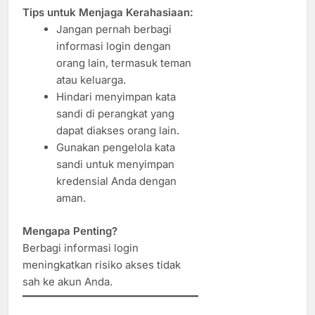
Tips untuk Menjaga Kerahasiaan:
Jangan pernah berbagi
informasi login dengan
orang lain, termasuk teman
atau keluarga.
Hindari menyimpan kata
sandi di perangkat yang
dapat diakses orang lain.
Gunakan pengelola kata
sandi untuk menyimpan
kredensial Anda dengan
aman.
Mengapa Penting?
Berbagi informasi login
meningkatkan risiko akses tidak
sah ke akun Anda.