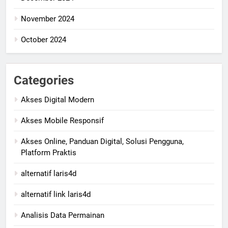
November 2024
October 2024
Categories
Akses Digital Modern
Akses Mobile Responsif
Akses Online, Panduan Digital, Solusi Pengguna,
Platform Praktis
alternatif laris4d
alternatif link laris4d
Analisis Data Permainan