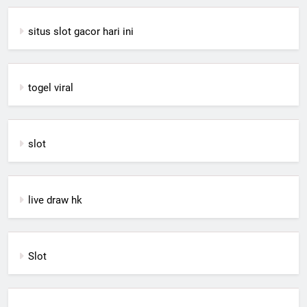
situs slot gacor hari ini
togel viral
slot
live draw hk
Slot