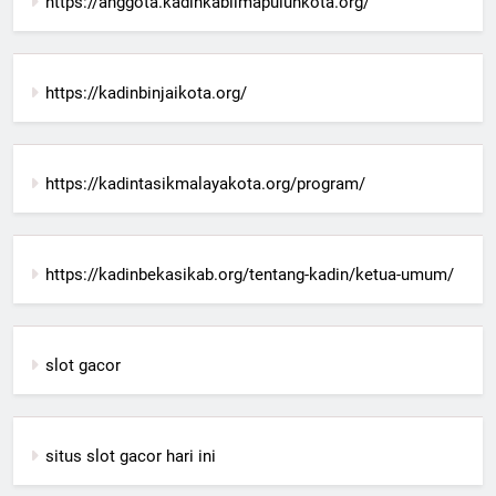
https://anggota.kadinkablimapuluhkota.org/
https://kadinbinjaikota.org/
https://kadintasikmalayakota.org/program/
https://kadinbekasikab.org/tentang-kadin/ketua-umum/
slot gacor
situs slot gacor hari ini