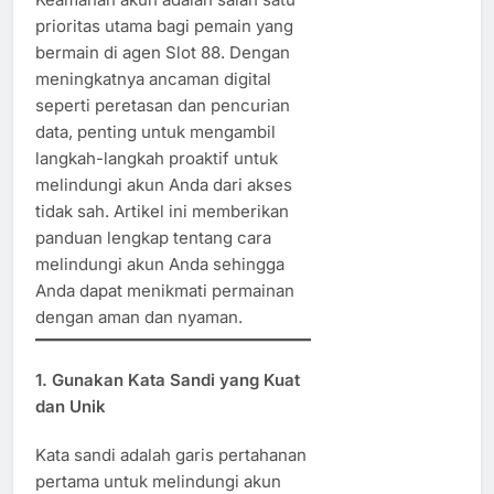
prioritas utama bagi pemain yang
bermain di agen Slot 88. Dengan
meningkatnya ancaman digital
seperti peretasan dan pencurian
data, penting untuk mengambil
langkah-langkah proaktif untuk
melindungi akun Anda dari akses
tidak sah. Artikel ini memberikan
panduan lengkap tentang cara
melindungi akun Anda sehingga
Anda dapat menikmati permainan
dengan aman dan nyaman.
1. Gunakan Kata Sandi yang Kuat
dan Unik
Kata sandi adalah garis pertahanan
pertama untuk melindungi akun