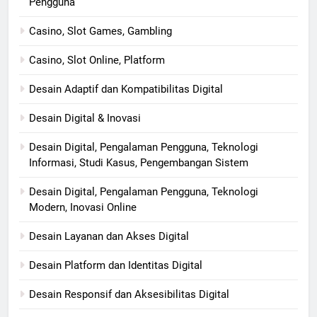
Pengguna
Casino, Slot Games, Gambling
Casino, Slot Online, Platform
Desain Adaptif dan Kompatibilitas Digital
Desain Digital & Inovasi
Desain Digital, Pengalaman Pengguna, Teknologi
Informasi, Studi Kasus, Pengembangan Sistem
Desain Digital, Pengalaman Pengguna, Teknologi
Modern, Inovasi Online
Desain Layanan dan Akses Digital
Desain Platform dan Identitas Digital
Desain Responsif dan Aksesibilitas Digital