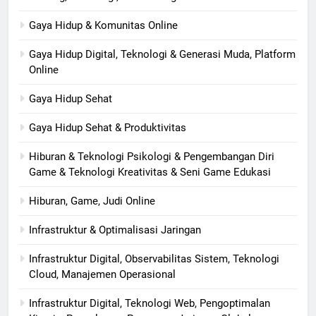
Gaya Hidup & Komunitas Online
Gaya Hidup Digital, Teknologi & Generasi Muda, Platform
Online
Gaya Hidup Sehat
Gaya Hidup Sehat & Produktivitas
Hiburan & Teknologi Psikologi & Pengembangan Diri
Game & Teknologi Kreativitas & Seni Game Edukasi
Hiburan, Game, Judi Online
Infrastruktur & Optimalisasi Jaringan
Infrastruktur Digital, Observabilitas Sistem, Teknologi
Cloud, Manajemen Operasional
Infrastruktur Digital, Teknologi Web, Pengoptimalan