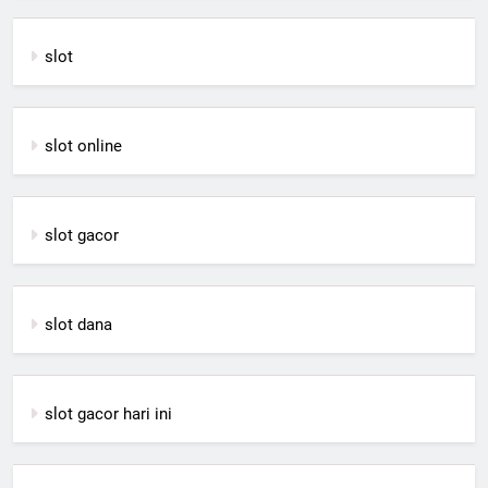
slot
slot online
slot gacor
slot dana
slot gacor hari ini