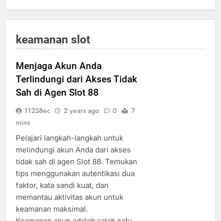
keamanan slot
Menjaga Akun Anda
Terlindungi dari Akses Tidak
Sah di Agen Slot 88
11258ec
2 years ago
0
7
mins
Pelajari langkah-langkah untuk
melindungi akun Anda dari akses
tidak sah di agen Slot 88. Temukan
tips menggunakan autentikasi dua
faktor, kata sandi kuat, dan
memantau aktivitas akun untuk
keamanan maksimal.
Keamanan akun adalah salah satu