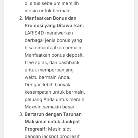
di situs sebelum memilih
mesin untuk bermain.
Manfaatkan Bonus dan
Promosi yang Ditawarkan:
LARIS4D menawarkan
berbagai jenis bonus yang
bisa dimanfaatkan pemain.
Manfaatkan bonus deposit,
free spins, dan cashback
untuk memperpanjang
waktu bermain Anda.
Dengan lebih banyak
kesempatan untuk bermain,
peluang Anda untuk meraih
Maxwin semakin besar.
Bertaruh dengan Taruhan
Maksimal untuk Jackpot
Progresif:
Mesin slot
dengan jackpot progresif