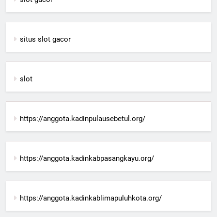
situs slot gacor
slot
https://anggota.kadinpulausebetul.org/
https://anggota.kadinkabpasangkayu.org/
https://anggota.kadinkablimapuluhkota.org/