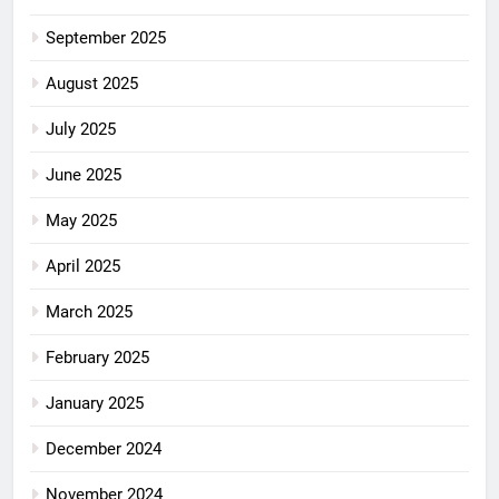
September 2025
August 2025
July 2025
June 2025
May 2025
April 2025
March 2025
February 2025
January 2025
December 2024
November 2024