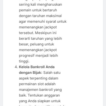
sering kali mengharuskan
pemain untuk bertaruh
dengan taruhan maksimal
agar memenuhi syarat untuk
memenangkan jackpot
tersebut. Meskipun ini
berarti taruhan yang lebih
besar, peluang untuk
memenangkan jackpot
progresif menjadi lebih
tinggi.
Kelola Bankroll Anda
dengan Bijak:
Salah satu
aspek terpenting dalam
permainan slot adalah
manajemen bankroll yang
baik. Tentukan anggaran
yang Anda siapkan untuk