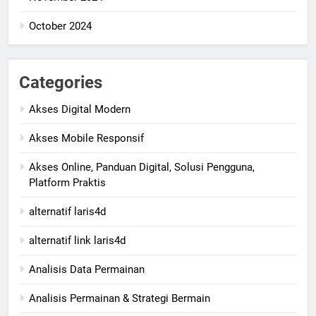
October 2024
Categories
Akses Digital Modern
Akses Mobile Responsif
Akses Online, Panduan Digital, Solusi Pengguna,
Platform Praktis
alternatif laris4d
alternatif link laris4d
Analisis Data Permainan
Analisis Permainan & Strategi Bermain