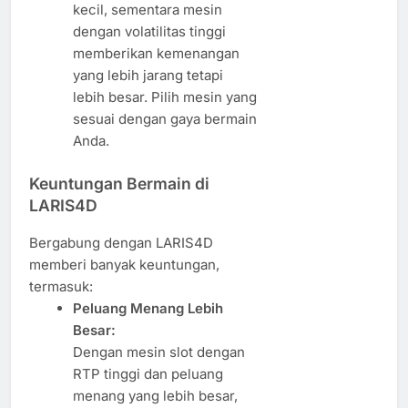
kecil, sementara mesin
dengan volatilitas tinggi
memberikan kemenangan
yang lebih jarang tetapi
lebih besar. Pilih mesin yang
sesuai dengan gaya bermain
Anda.
Keuntungan Bermain di
LARIS4D
Bergabung dengan LARIS4D
memberi banyak keuntungan,
termasuk:
Peluang Menang Lebih
Besar:
Dengan mesin slot dengan
RTP tinggi dan peluang
menang yang lebih besar,