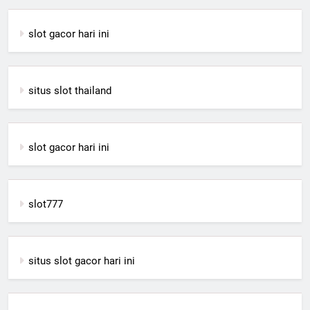
slot gacor hari ini
situs slot thailand
slot gacor hari ini
slot777
situs slot gacor hari ini