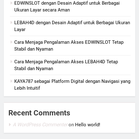
EDWINSLOT dengan Desain Adaptif untuk Berbagai
Ukuran Layar secara Aman
LEBAH4D dengan Desain Adaptif untuk Berbagai Ukuran
Layar
Cara Menjaga Pengalaman Akses EDWINSLOT Tetap
Stabil dan Nyaman
Cara Menjaga Pengalaman Akses LEBAH4D Tetap
Stabil dan Nyaman
KAYA787 sebagai Platform Digital dengan Navigasi yang
Lebih Intuitif
Recent Comments
A WordPress Commenter
on
Hello world!