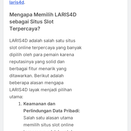
laris4d
.
Mengapa Memilih LARIS4D
sebagai Situs Slot
Terpercaya?
LARIS4D adalah salah satu situs
slot online terpercaya yang banyak
dipilih oleh para pemain karena
reputasinya yang solid dan
berbagai fitur menarik yang
ditawarkan. Berikut adalah
beberapa alasan mengapa
LARIS4D layak menjadi pilihan
utama:
Keamanan dan
Perlindungan Data Pribadi:
Salah satu alasan utama
memilih situs slot online