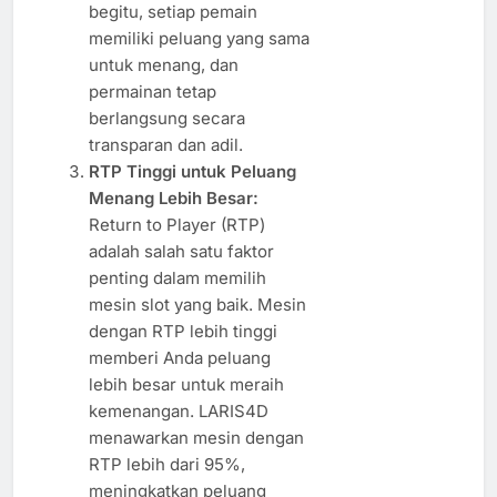
begitu, setiap pemain
memiliki peluang yang sama
untuk menang, dan
permainan tetap
berlangsung secara
transparan dan adil.
RTP Tinggi untuk Peluang
Menang Lebih Besar:
Return to Player (RTP)
adalah salah satu faktor
penting dalam memilih
mesin slot yang baik. Mesin
dengan RTP lebih tinggi
memberi Anda peluang
lebih besar untuk meraih
kemenangan. LARIS4D
menawarkan mesin dengan
RTP lebih dari 95%,
meningkatkan peluang