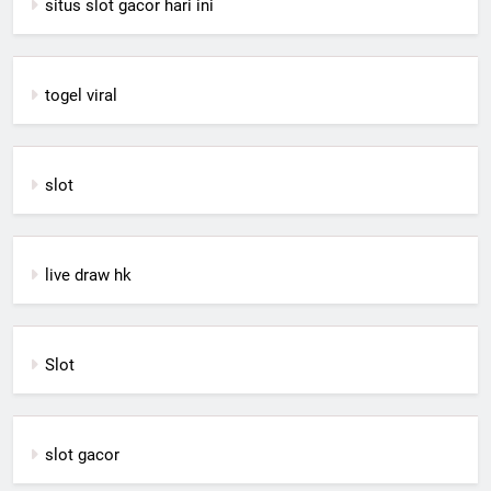
situs slot gacor hari ini
togel viral
slot
live draw hk
Slot
slot gacor