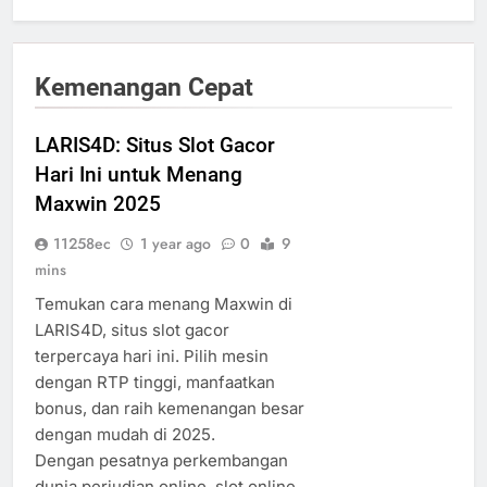
Kemenangan Cepat
LARIS4D: Situs Slot Gacor
Hari Ini untuk Menang
Maxwin 2025
11258ec
1 year ago
0
9
mins
Temukan cara menang Maxwin di
LARIS4D, situs slot gacor
terpercaya hari ini. Pilih mesin
dengan RTP tinggi, manfaatkan
bonus, dan raih kemenangan besar
dengan mudah di 2025.
Dengan pesatnya perkembangan
dunia perjudian online, slot online