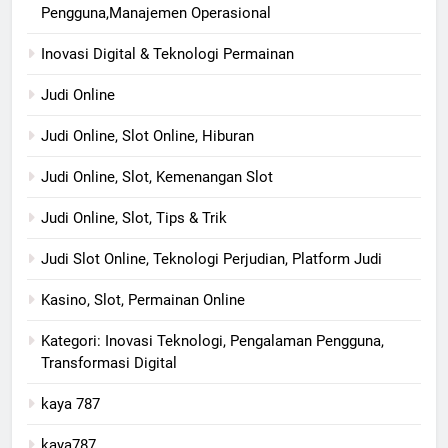
Pengguna,Manajemen Operasional
Inovasi Digital & Teknologi Permainan
Judi Online
Judi Online, Slot Online, Hiburan
Judi Online, Slot, Kemenangan Slot
Judi Online, Slot, Tips & Trik
Judi Slot Online, Teknologi Perjudian, Platform Judi
Kasino, Slot, Permainan Online
Kategori: Inovasi Teknologi, Pengalaman Pengguna,
Transformasi Digital
kaya 787
kaya787