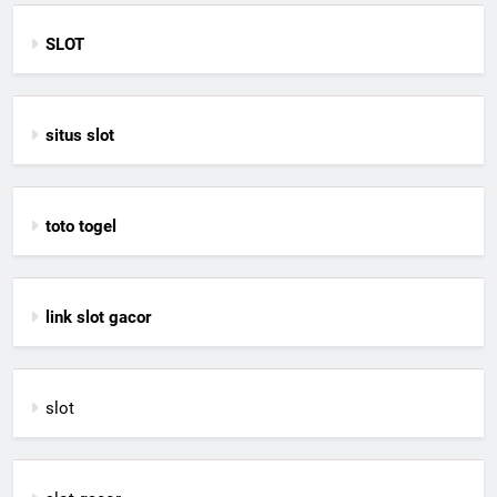
SLOT
situs slot
toto togel
link slot gacor
slot