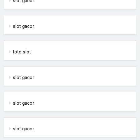
slot gacor
slot gacor
toto slot
slot gacor
slot gacor
slot gacor