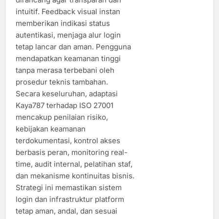
intuitif. Feedback visual instan
memberikan indikasi status
autentikasi, menjaga alur login
tetap lancar dan aman. Pengguna
mendapatkan keamanan tinggi
tanpa merasa terbebani oleh
prosedur teknis tambahan.
Secara keseluruhan, adaptasi
Kaya787 terhadap ISO 27001
mencakup penilaian risiko,
kebijakan keamanan
terdokumentasi, kontrol akses
berbasis peran, monitoring real-
time, audit internal, pelatihan staf,
dan mekanisme kontinuitas bisnis.
Strategi ini memastikan sistem
login dan infrastruktur platform
tetap aman, andal, dan sesuai