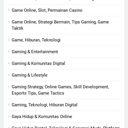
Game Online, Slot, Permainan Casino
Game Online, Strategi Bermain, Tips Gaming, Game
Taktik
Game, Hiburan, Teknologi
Gaming & Entertainment
Gaming & Komunitas Digital
Gaming & Lifestyle
Gaming Strategy, Online Games, Skill Development,
Esports Tips, Game Tactics
Gaming, Teknologi, Hiburan Digital
Gaya Hidup & Komunitas Online