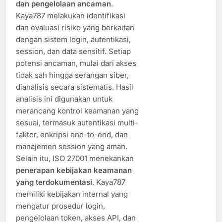
dan pengelolaan ancaman
.
Kaya787 melakukan identifikasi
dan evaluasi risiko yang berkaitan
dengan sistem login, autentikasi,
session, dan data sensitif. Setiap
potensi ancaman, mulai dari akses
tidak sah hingga serangan siber,
dianalisis secara sistematis. Hasil
analisis ini digunakan untuk
merancang kontrol keamanan yang
sesuai, termasuk autentikasi multi-
faktor, enkripsi end-to-end, dan
manajemen session yang aman.
Selain itu, ISO 27001 menekankan
penerapan kebijakan keamanan
yang terdokumentasi
. Kaya787
memiliki kebijakan internal yang
mengatur prosedur login,
pengelolaan token, akses API, dan