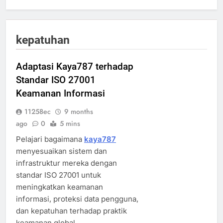
kepatuhan
Adaptasi Kaya787 terhadap
Standar ISO 27001
Keamanan Informasi
11258ec
9 months
ago
0
5 mins
Pelajari bagaimana
kaya787
menyesuaikan sistem dan
infrastruktur mereka dengan
standar ISO 27001 untuk
meningkatkan keamanan
informasi, proteksi data pengguna,
dan kepatuhan terhadap praktik
keamanan global.