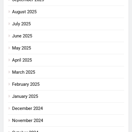
August 2025
July 2025
June 2025
May 2025
April 2025
March 2025
February 2025
January 2025
December 2024
November 2024