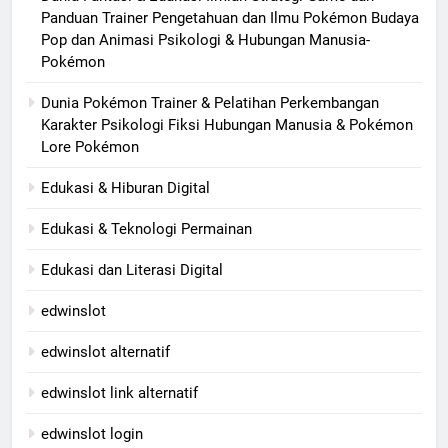
Panduan Trainer Pengetahuan dan Ilmu Pokémon Budaya
Pop dan Animasi Psikologi & Hubungan Manusia-
Pokémon
Dunia Pokémon Trainer & Pelatihan Perkembangan
Karakter Psikologi Fiksi Hubungan Manusia & Pokémon
Lore Pokémon
Edukasi & Hiburan Digital
Edukasi & Teknologi Permainan
Edukasi dan Literasi Digital
edwinslot
edwinslot alternatif
edwinslot link alternatif
edwinslot login