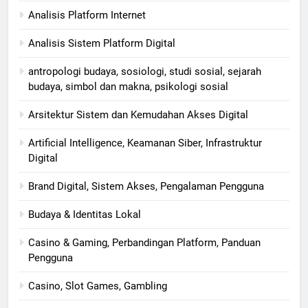
Analisis Platform Internet
Analisis Sistem Platform Digital
antropologi budaya, sosiologi, studi sosial, sejarah
budaya, simbol dan makna, psikologi sosial
Arsitektur Sistem dan Kemudahan Akses Digital
Artificial Intelligence, Keamanan Siber, Infrastruktur
Digital
Brand Digital, Sistem Akses, Pengalaman Pengguna
Budaya & Identitas Lokal
Casino & Gaming, Perbandingan Platform, Panduan
Pengguna
Casino, Slot Games, Gambling