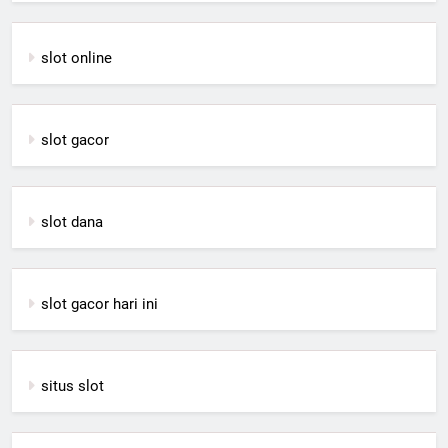
slot online
slot gacor
slot dana
slot gacor hari ini
situs slot