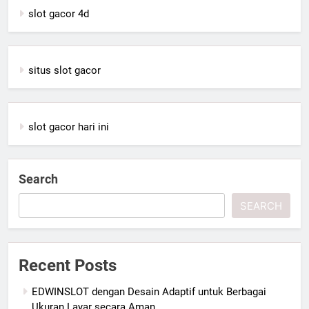
slot gacor 4d
situs slot gacor
slot gacor hari ini
Search
SEARCH
Recent Posts
EDWINSLOT dengan Desain Adaptif untuk Berbagai
Ukuran Layar secara Aman