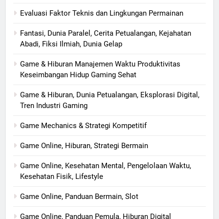
Evaluasi Faktor Teknis dan Lingkungan Permainan
Fantasi, Dunia Paralel, Cerita Petualangan, Kejahatan
Abadi, Fiksi Ilmiah, Dunia Gelap
Game & Hiburan Manajemen Waktu Produktivitas
Keseimbangan Hidup Gaming Sehat
Game & Hiburan, Dunia Petualangan, Eksplorasi Digital,
Tren Industri Gaming
Game Mechanics & Strategi Kompetitif
Game Online, Hiburan, Strategi Bermain
Game Online, Kesehatan Mental, Pengelolaan Waktu,
Kesehatan Fisik, Lifestyle
Game Online, Panduan Bermain, Slot
Game Online, Panduan Pemula, Hiburan Digital