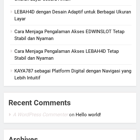
LEBAH4D dengan Desain Adaptif untuk Berbagai Ukuran
Layar
Cara Menjaga Pengalaman Akses EDWINSLOT Tetap
Stabil dan Nyaman
Cara Menjaga Pengalaman Akses LEBAH4D Tetap
Stabil dan Nyaman
KAYA787 sebagai Platform Digital dengan Navigasi yang
Lebih Intuitif
Recent Comments
A WordPress Commenter
on
Hello world!
Archives