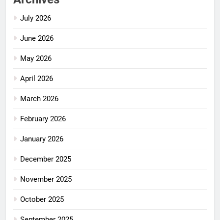
July 2026
June 2026
May 2026
April 2026
March 2026
February 2026
January 2026
December 2025
November 2025
October 2025
September 2025