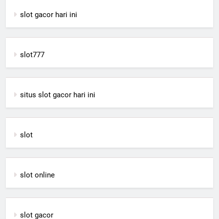
slot gacor hari ini
slot777
situs slot gacor hari ini
slot
slot online
slot gacor