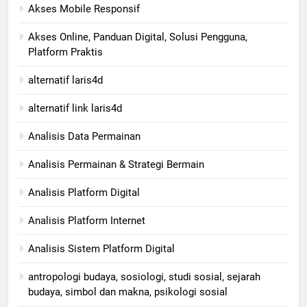
Akses Mobile Responsif
Akses Online, Panduan Digital, Solusi Pengguna,
Platform Praktis
alternatif laris4d
alternatif link laris4d
Analisis Data Permainan
Analisis Permainan & Strategi Bermain
Analisis Platform Digital
Analisis Platform Internet
Analisis Sistem Platform Digital
antropologi budaya, sosiologi, studi sosial, sejarah
budaya, simbol dan makna, psikologi sosial