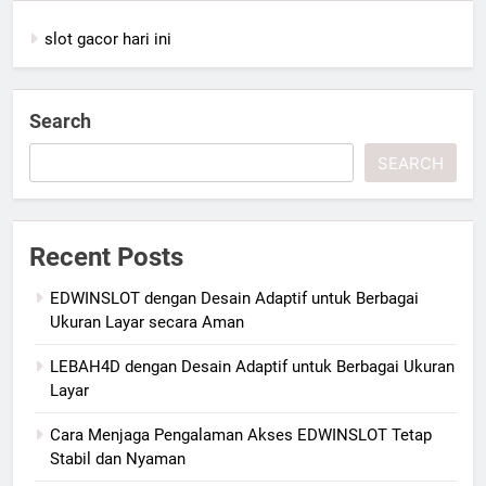
slot gacor hari ini
Search
SEARCH
Recent Posts
EDWINSLOT dengan Desain Adaptif untuk Berbagai
Ukuran Layar secara Aman
LEBAH4D dengan Desain Adaptif untuk Berbagai Ukuran
Layar
Cara Menjaga Pengalaman Akses EDWINSLOT Tetap
Stabil dan Nyaman