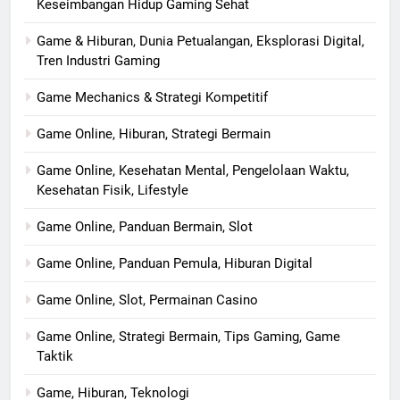
Keseimbangan Hidup Gaming Sehat
Game & Hiburan, Dunia Petualangan, Eksplorasi Digital,
Tren Industri Gaming
Game Mechanics & Strategi Kompetitif
Game Online, Hiburan, Strategi Bermain
Game Online, Kesehatan Mental, Pengelolaan Waktu,
Kesehatan Fisik, Lifestyle
Game Online, Panduan Bermain, Slot
Game Online, Panduan Pemula, Hiburan Digital
Game Online, Slot, Permainan Casino
Game Online, Strategi Bermain, Tips Gaming, Game
Taktik
Game, Hiburan, Teknologi