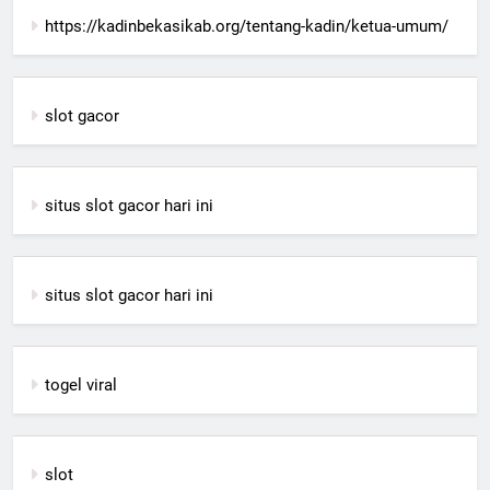
https://kadinbekasikab.org/tentang-kadin/ketua-umum/
slot gacor
situs slot gacor hari ini
situs slot gacor hari ini
togel viral
slot