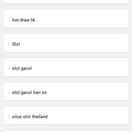
live draw hk
Slot
slot gacor
slot gacor hari ini
situs slot thailand