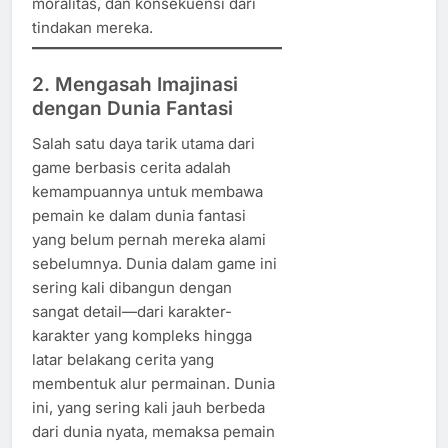
moralitas, dan konsekuensi dari
tindakan mereka.
2. Mengasah Imajinasi
dengan Dunia Fantasi
Salah satu daya tarik utama dari
game berbasis cerita adalah
kemampuannya untuk membawa
pemain ke dalam dunia fantasi
yang belum pernah mereka alami
sebelumnya. Dunia dalam game ini
sering kali dibangun dengan
sangat detail—dari karakter-
karakter yang kompleks hingga
latar belakang cerita yang
membentuk alur permainan. Dunia
ini, yang sering kali jauh berbeda
dari dunia nyata, memaksa pemain