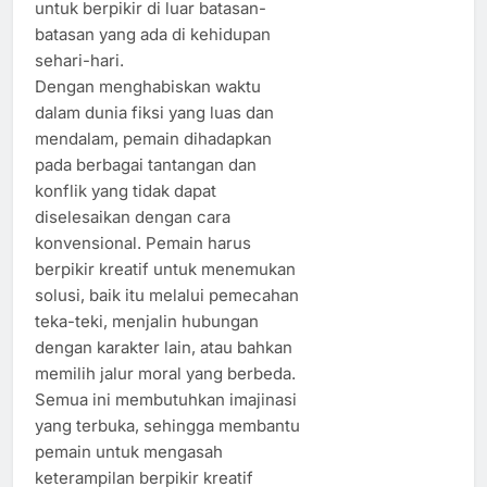
untuk berpikir di luar batasan-
batasan yang ada di kehidupan
sehari-hari.
Dengan menghabiskan waktu
dalam dunia fiksi yang luas dan
mendalam, pemain dihadapkan
pada berbagai tantangan dan
konflik yang tidak dapat
diselesaikan dengan cara
konvensional. Pemain harus
berpikir kreatif untuk menemukan
solusi, baik itu melalui pemecahan
teka-teki, menjalin hubungan
dengan karakter lain, atau bahkan
memilih jalur moral yang berbeda.
Semua ini membutuhkan imajinasi
yang terbuka, sehingga membantu
pemain untuk mengasah
keterampilan berpikir kreatif