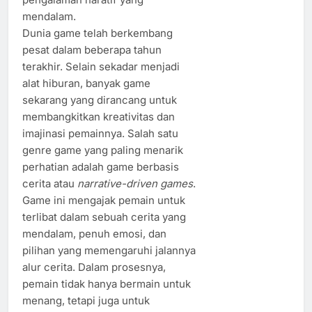
mendalam.
Dunia game telah berkembang
pesat dalam beberapa tahun
terakhir. Selain sekadar menjadi
alat hiburan, banyak game
sekarang yang dirancang untuk
membangkitkan kreativitas dan
imajinasi pemainnya. Salah satu
genre game yang paling menarik
perhatian adalah game berbasis
cerita atau
narrative-driven games
.
Game ini mengajak pemain untuk
terlibat dalam sebuah cerita yang
mendalam, penuh emosi, dan
pilihan yang memengaruhi jalannya
alur cerita. Dalam prosesnya,
pemain tidak hanya bermain untuk
menang, tetapi juga untuk