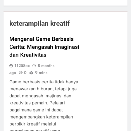
keterampilan kreatif
Mengenal Game Berbasis
Cerita: Mengasah Imaginasi
dan Kreativitas
11258ec
8 months
ago
0
9 mins
Game berbasis cerita tidak hanya
menawarkan hiburan, tetapi juga
dapat mengasah imajinasi dan
kreativitas pemain. Pelajari
bagaimana game ini dapat
mengembangkan keterampilan
berpikir kreatif melalui
pengalaman naratif yang