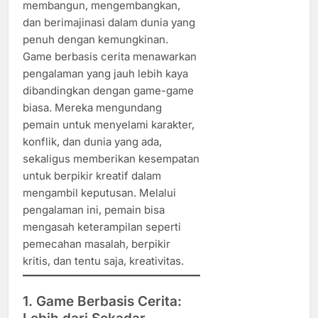
membangun, mengembangkan,
dan berimajinasi dalam dunia yang
penuh dengan kemungkinan.
Game berbasis cerita menawarkan
pengalaman yang jauh lebih kaya
dibandingkan dengan game-game
biasa. Mereka mengundang
pemain untuk menyelami karakter,
konflik, dan dunia yang ada,
sekaligus memberikan kesempatan
untuk berpikir kreatif dalam
mengambil keputusan. Melalui
pengalaman ini, pemain bisa
mengasah keterampilan seperti
pemecahan masalah, berpikir
kritis, dan tentu saja, kreativitas.
1. Game Berbasis Cerita: