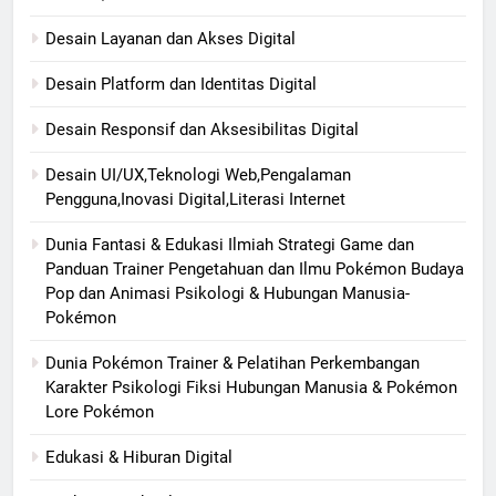
Desain Layanan dan Akses Digital
Desain Platform dan Identitas Digital
Desain Responsif dan Aksesibilitas Digital
Desain UI/UX,Teknologi Web,Pengalaman
Pengguna,Inovasi Digital,Literasi Internet
Dunia Fantasi & Edukasi Ilmiah Strategi Game dan
Panduan Trainer Pengetahuan dan Ilmu Pokémon Budaya
Pop dan Animasi Psikologi & Hubungan Manusia-
Pokémon
Dunia Pokémon Trainer & Pelatihan Perkembangan
Karakter Psikologi Fiksi Hubungan Manusia & Pokémon
Lore Pokémon
Edukasi & Hiburan Digital