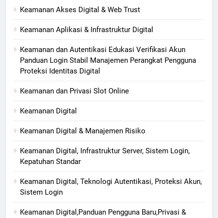
Keamanan Akses Digital & Web Trust
Keamanan Aplikasi & Infrastruktur Digital
Keamanan dan Autentikasi Edukasi Verifikasi Akun
Panduan Login Stabil Manajemen Perangkat Pengguna
Proteksi Identitas Digital
Keamanan dan Privasi Slot Online
Keamanan Digital
Keamanan Digital & Manajemen Risiko
Keamanan Digital, Infrastruktur Server, Sistem Login,
Kepatuhan Standar
Keamanan Digital, Teknologi Autentikasi, Proteksi Akun,
Sistem Login
Keamanan Digital,Panduan Pengguna Baru,Privasi &