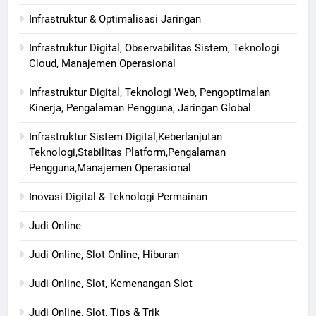
Infrastruktur & Optimalisasi Jaringan
Infrastruktur Digital, Observabilitas Sistem, Teknologi
Cloud, Manajemen Operasional
Infrastruktur Digital, Teknologi Web, Pengoptimalan
Kinerja, Pengalaman Pengguna, Jaringan Global
Infrastruktur Sistem Digital,Keberlanjutan
Teknologi,Stabilitas Platform,Pengalaman
Pengguna,Manajemen Operasional
Inovasi Digital & Teknologi Permainan
Judi Online
Judi Online, Slot Online, Hiburan
Judi Online, Slot, Kemenangan Slot
Judi Online, Slot, Tips & Trik