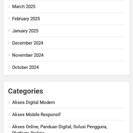
March 2025
February 2025
January 2025
December 2024
November 2024
October 2024
Categories
Akses Digital Modern
Akses Mobile Responsif
Akses Online, Panduan Digital, Solusi Pengguna,