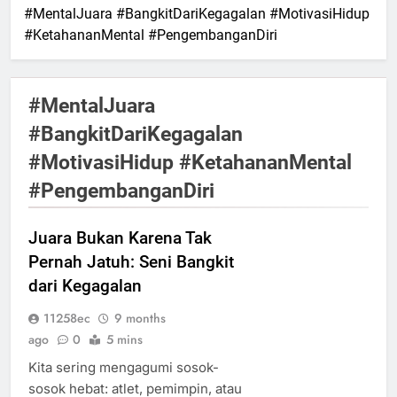
#MentalJuara #BangkitDariKegagalan #MotivasiHidup
#KetahananMental #PengembanganDiri
#MentalJuara
#BangkitDariKegagalan
#MotivasiHidup #KetahananMental
#PengembanganDiri
Juara Bukan Karena Tak
Pernah Jatuh: Seni Bangkit
dari Kegagalan
11258ec
9 months
ago
0
5 mins
Kita sering mengagumi sosok-
sosok hebat: atlet, pemimpin, atau