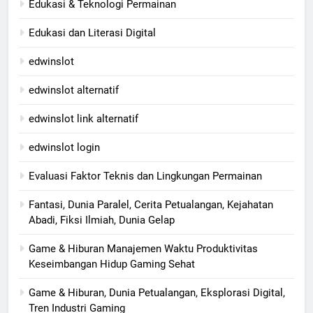
Edukasi & Teknologi Permainan
Edukasi dan Literasi Digital
edwinslot
edwinslot alternatif
edwinslot link alternatif
edwinslot login
Evaluasi Faktor Teknis dan Lingkungan Permainan
Fantasi, Dunia Paralel, Cerita Petualangan, Kejahatan
Abadi, Fiksi Ilmiah, Dunia Gelap
Game & Hiburan Manajemen Waktu Produktivitas
Keseimbangan Hidup Gaming Sehat
Game & Hiburan, Dunia Petualangan, Eksplorasi Digital,
Tren Industri Gaming