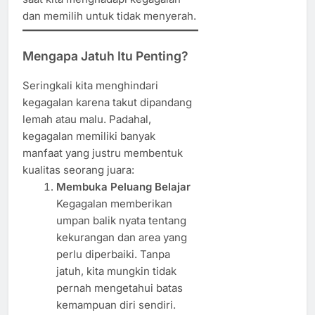
dan memilih untuk tidak menyerah.
Mengapa Jatuh Itu Penting?
Seringkali kita menghindari
kegagalan karena takut dipandang
lemah atau malu. Padahal,
kegagalan memiliki banyak
manfaat yang justru membentuk
kualitas seorang juara:
Membuka Peluang Belajar
Kegagalan memberikan
umpan balik nyata tentang
kekurangan dan area yang
perlu diperbaiki. Tanpa
jatuh, kita mungkin tidak
pernah mengetahui batas
kemampuan diri sendiri.