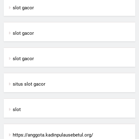
slot gacor
slot gacor
slot gacor
situs slot gacor
slot
https://anggota.kadinpulausebetul.org/