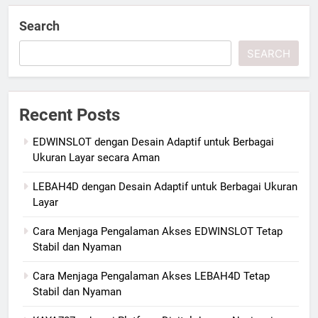
Search
SEARCH
Recent Posts
EDWINSLOT dengan Desain Adaptif untuk Berbagai
Ukuran Layar secara Aman
LEBAH4D dengan Desain Adaptif untuk Berbagai Ukuran
Layar
Cara Menjaga Pengalaman Akses EDWINSLOT Tetap
Stabil dan Nyaman
Cara Menjaga Pengalaman Akses LEBAH4D Tetap
Stabil dan Nyaman